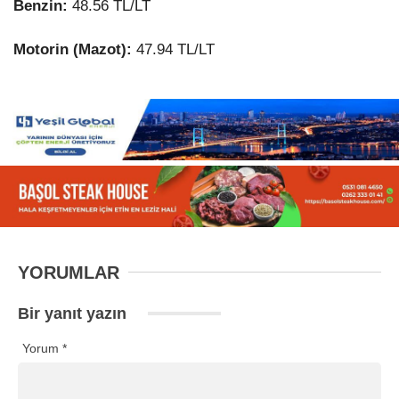
Benzin:
48.56
TL/LT
Motorin (Mazot):
47.94
TL/LT
YORUMLAR
Bir yanıt yazın
Yorum
*