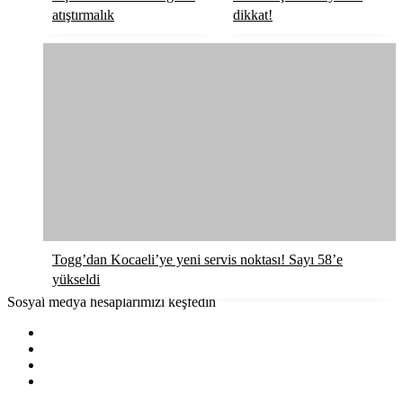
atıştırmalık
dikkat!
Togg’dan Kocaeli’ye yeni servis noktası! Sayı 58’e
yükseldi
Sosyal medya hesaplarımızı keşfedin