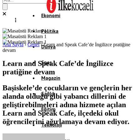
Ekonomi
Politika
Ana Sayfa
›
Genel
›
Learn and Speak Cafe’de İngilizce pratiğine
Dünya
devam
Spor
Learn and Speak Cafe’de İngilizce
pratiğine devam
Magazin
Başiskele’de çocukların ve gençlerin her
Sağlık
alanda olduğu gibi yabancı dillerini de
geliştirebilmeleri adına hizmete açılan
Eğitim
Learn and Speak Cafe, ilçedeki okul
öğrencilerini ağırlamaya devam ediyor.
Teknoloji