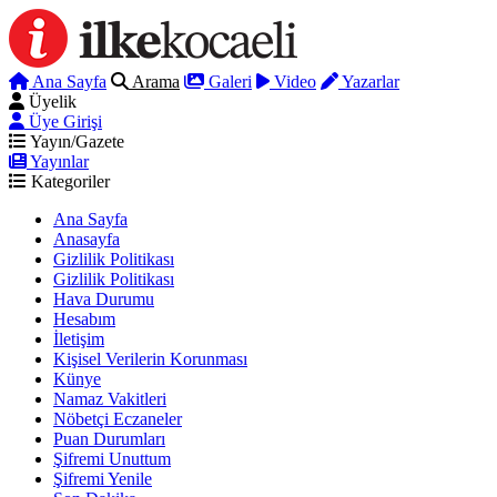
Ana Sayfa
Arama
Galeri
Video
Yazarlar
Üyelik
Üye Girişi
Yayın/Gazete
Yayınlar
Kategoriler
Ana Sayfa
Anasayfa
Gizlilik Politikası
Gizlilik Politikası
Hava Durumu
Hesabım
İletişim
Kişisel Verilerin Korunması
Künye
Namaz Vakitleri
Nöbetçi Eczaneler
Puan Durumları
Şifremi Unuttum
Şifremi Yenile