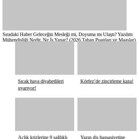
Sıradaki Haber
Geleceğin Mesleği mi, Doyuma mı Ulaştı? Yazılım
Mühendisliği Nedir, Ne İş Yapar? (2026 Taban Puanları ve Maaşlar)
Sıcak hava diyabetlileri
Körfez’de zincirleme kaza!
uyarıyor!
Açlık krizlerine 9 sağlıklı
Yazın diş hassasiyetine