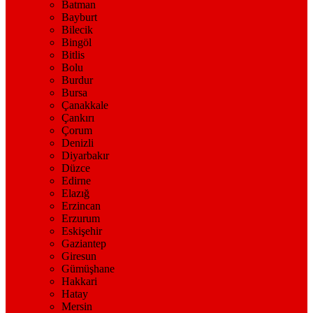
Batman
Bayburt
Bilecik
Bingöl
Bitlis
Bolu
Burdur
Bursa
Çanakkale
Çankırı
Çorum
Denizli
Diyarbakır
Düzce
Edirne
Elazığ
Erzincan
Erzurum
Eskişehir
Gaziantep
Giresun
Gümüşhane
Hakkari
Hatay
Mersin