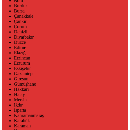
Bolu
Burdur
Bursa
Çanakkale
Çankırı
Çorum
Denizli
Diyarbakır
Düzce
Edirne
Elazığ
Erzincan
Erzurum
Eskişehir
Gaziantep
Giresun
Gümüşhane
Hakkari
Hatay
Mersin
Iğdır
Isparta
Kahramanmaraş
Karabük
Karaman