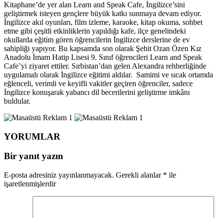
Kitaphane’de yer alan Learn and Speak Cafe, İngilizce’sini
geliştirmek isteyen gençlere büyük katkı sunmaya devam ediyor.
İngilizce akıl oyunları, film izleme, karaoke, kitap okuma, sohbet
etme gibi çeşitli etkinliklerin yapıldığı kafe, ilçe genelindeki
okullarda eğitim gören öğrencilerin İngilizce derslerine de ev
sahipliği yapıyor. Bu kapsamda son olarak Şehit Ozan Özen Kız
Anadolu İmam Hatip Lisesi 9. Sınıf öğrencileri Learn and Speak
Cafe’yi ziyaret ettiler. Sırbistan’dan gelen Alexandra rehberliğinde
uygulamalı olarak İngilizce eğitimi aldılar. Samimi ve sıcak ortamda
eğlenceli, verimli ve keyifli vakitler geçiren öğrenciler, sadece
İngilizce konuşarak yabancı dil becerilerini geliştirme imkânı
buldular.
YORUMLAR
Bir yanıt yazın
E-posta adresiniz yayınlanmayacak.
Gerekli alanlar
*
ile
işaretlenmişlerdir