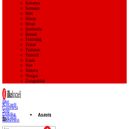
Sakarya
Samsun
Siirt
Sinop
Sivas
Şanlıurfa
Şırnak
Tekirdağ
Tokat
Trabzon
Tunceli
Uşak
Van
Yalova
Yozgat
Zonguldak
İlke
Kocaeli
Gazetesi
Son
Dakika
Asayiş
Kocaeli
Haberleri
Gündem