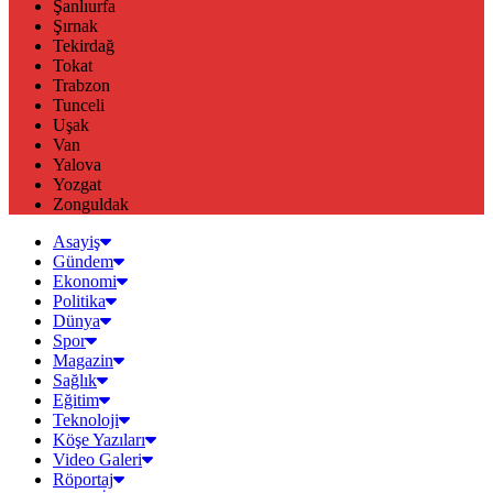
Şanlıurfa
Şırnak
Tekirdağ
Tokat
Trabzon
Tunceli
Uşak
Van
Yalova
Yozgat
Zonguldak
Asayiş
Gündem
Ekonomi
Politika
Dünya
Spor
Magazin
Sağlık
Eğitim
Teknoloji
Köşe Yazıları
Video Galeri
Röportaj