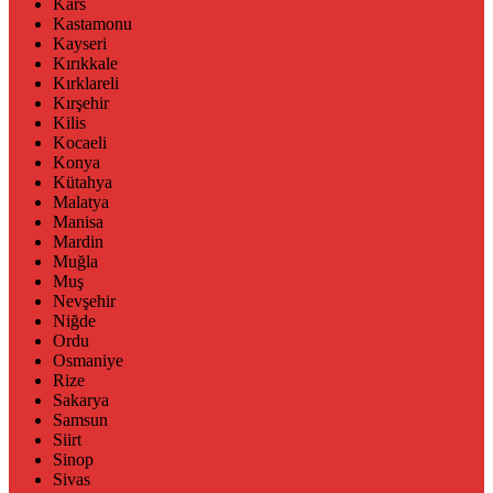
Kars
Kastamonu
Kayseri
Kırıkkale
Kırklareli
Kırşehir
Kilis
Kocaeli
Konya
Kütahya
Malatya
Manisa
Mardin
Muğla
Muş
Nevşehir
Niğde
Ordu
Osmaniye
Rize
Sakarya
Samsun
Siirt
Sinop
Sivas