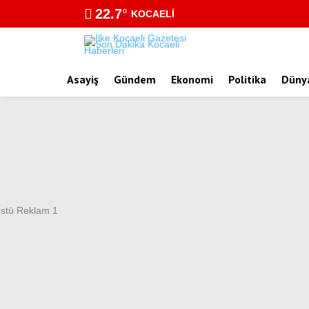
22.7
°
KOCAELI
Asayiş
Gündem
Ekonomi
Politika
Düny