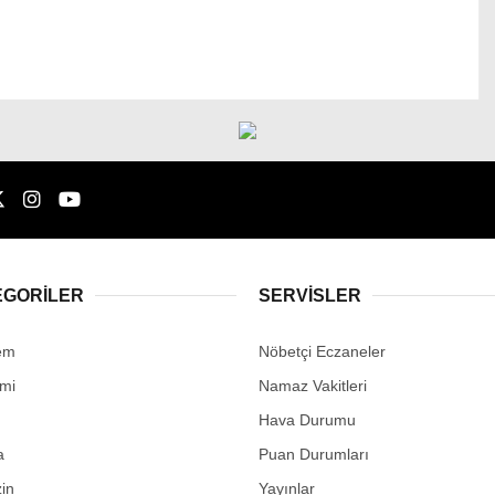
EGORİLER
SERVİSLER
em
Nöbetçi Eczaneler
mi
Namaz Vakitleri
Hava Durumu
a
Puan Durumları
in
Yayınlar