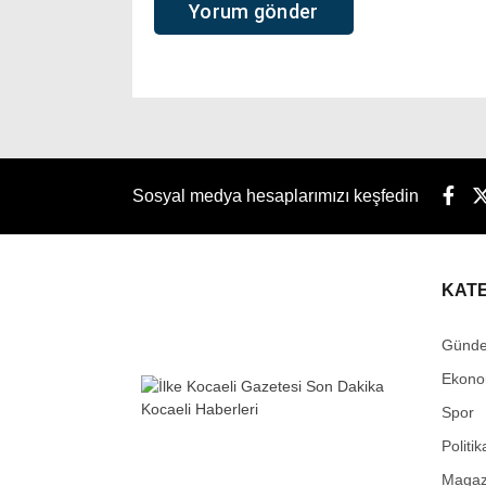
Sosyal medya hesaplarımızı keşfedin
KAT
Günd
Ekono
Spor
Politik
Magaz