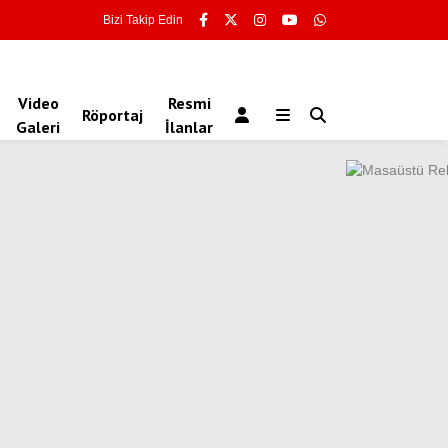
Bizi Takip Edin
Video
Resmi
Röportaj
Galeri
İlanlar