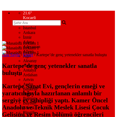
21.6
°
Kocaeli
İstanbul
Ankara
İzmir
Adana
Adıyaman
Afyon
Ana Sayfa
›
Genel
›
Kartepe’de genç yetenekler sanatla buluştu
Ağrı
Aksaray
Kartepe’de genç yetenekler sanatla
Amasya
Antalya
buluştu
Ardahan
Artvin
Aydın
Kartepe Sanat Evi, gençlerin emeği ve
Balıkesir
yaratıcılığıyla hazırlanan anlamlı bir
Bartın
Batman
sergiye ev sahipliği yaptı. Kamer Öncel
Bayburt
Anadolu ve Teknik Meslek Lisesi Çocuk
Bilecik
Bingöl
Gelişimi ve Resim bölümü öğrencileri