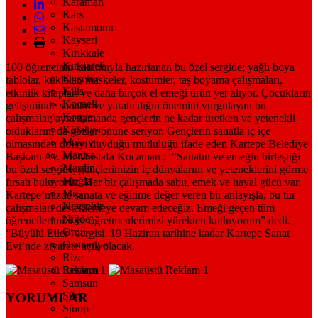
Karaman
Kars
Kastamonu
Kayseri
Kırıkkale
Kırklareli
100 öğrencinin katılımıyla hazırlanan bu özel sergide; yağlı boya
Kırşehir
tablolar, kuklalar, maskeler, kostümler, taş boyama çalışmaları,
Kilis
etkinlik kitapları ve daha birçok el emeği ürün yer alıyor. Çocukların
Kocaeli
gelişiminde sanatın ve yaratıcılığın önemini vurgulayan bu
Konya
çalışmalar, aynı zamanda gençlerin ne kadar üretken ve yetenekli
Kütahya
olduklarını da gözler önüne seriyor.
Gençlerin sanatla iç içe
Malatya
olmasından dolayı duyduğu mutluluğu ifade eden Kartepe Belediye
Manisa
Başkanı Av. M. Mustafa Kocaman ; “Sanatın ve emeğin birleştiği
Mardin
bu özel sergide, gençlerimizin iç dünyalarını ve yeteneklerini görme
Muğla
fırsatı buluyoruz. Her bir çalışmada sabır, emek ve hayal gücü var.
Muş
Kartepe’mizde sanata ve eğitime değer veren bir anlayışla, bu tür
Nevşehir
çalışmaları desteklemeye devam edeceğiz. Emeği geçen tüm
Niğde
öğrencilerimizi ve öğretmenlerimizi yürekten kutluyorum” dedi.
Ordu
“Büyülü Eller” sergisi, 19 Haziran tarihine kadar Kartepe Sanat
Osmaniye
Evi’nde ziyarete açık olacak.
Rize
Sakarya
Samsun
Siirt
YORUMLAR
Sinop