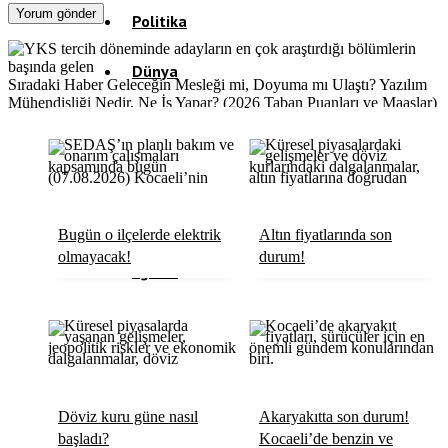
Politika
Dünya
Sıradaki Haber
Geleceğin Mesleği mi, Doyuma mı Ulaştı? Yazılım
Mühendisliği Nedir, Ne İş Yapar? (2026 Taban Puanları ve Maaşlar)
Spor
Magazin
Sağlık
Bugün o ilçelerde elektrik
Altın fiyatlarında son
olmayacak!
durum!
Eğitim
Teknoloji
Köşe Yazıları
Döviz kuru güne nasıl
Akaryakıtta son durum!
Video Galeri
başladı?
Kocaeli’de benzin ve