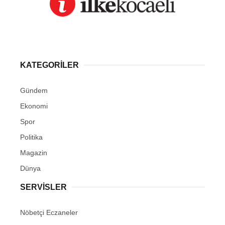
ziyaretçilerin taşlara kazıdığı isimleri, tarihleri ve
çeşitli yazıları ortaya çıkarırken, bir dönem
serbest olan tırmanışların bugün tamamen
yasaklanmış olması da dikkat çekti.
İhlas Haber Ajansı
TÜM YAZILARI
Giriş: 06-08-2026 10:30
Gündem
Güncelleme: 06-08-2026 10:19