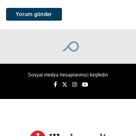
Ana Sayfa
›
Gündem
Piramitlerin yasaklı zirvesi
ilk kez bu kadar net
görüntülendi
Mısır’daki Giza Piramitleri’nin ziyaretçilere
kapalı olan zirveleri, yayımlanan yeni
fotoğraflarla ilk kez bu kadar ayrıntılı şekilde
görüntülendi. Kareler, geçmişte zirveye çıkan