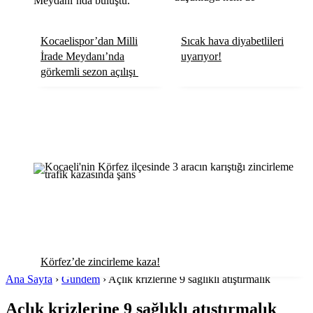
Kocaelispor’dan Milli
Sıcak hava diyabetlileri
İrade Meydanı’nda
uyarıyor!
görkemli sezon açılışı
Körfez’de zincirleme kaza!
Ana Sayfa
›
Gündem
›
Açlık krizlerine 9 sağlıklı atıştırmalık
Açlık krizlerine 9 sağlıklı atıştırmalık