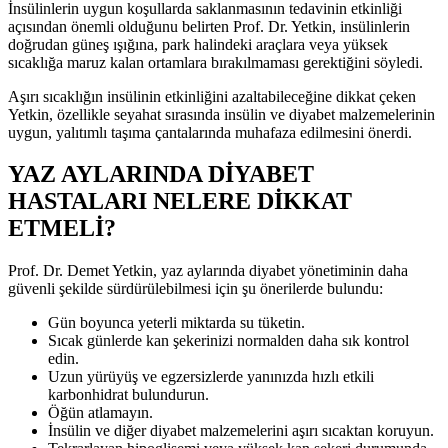
İnsülinlerin uygun koşullarda saklanmasının tedavinin etkinliği
açısından önemli olduğunu belirten Prof. Dr. Yetkin, insülinlerin
doğrudan güneş ışığına, park halindeki araçlara veya yüksek
sıcaklığa maruz kalan ortamlara bırakılmaması gerektiğini söyledi.
Aşırı sıcaklığın insülinin etkinliğini azaltabileceğine dikkat çeken
Yetkin, özellikle seyahat sırasında insülin ve diyabet malzemelerinin
uygun, yalıtımlı taşıma çantalarında muhafaza edilmesini önerdi.
YAZ AYLARINDA DİYABET
HASTALARI NELERE DİKKAT
ETMELİ?
Prof. Dr. Demet Yetkin, yaz aylarında diyabet yönetiminin daha
güvenli şekilde sürdürülebilmesi için şu önerilerde bulundu:
Gün boyunca yeterli miktarda su tüketin.
Sıcak günlerde kan şekerinizi normalden daha sık kontrol
edin.
Uzun yürüyüş ve egzersizlerde yanınızda hızlı etkili
karbonhidrat bulundurun.
Öğün atlamayın.
İnsülin ve diğer diyabet malzemelerini aşırı sıcaktan koruyun.