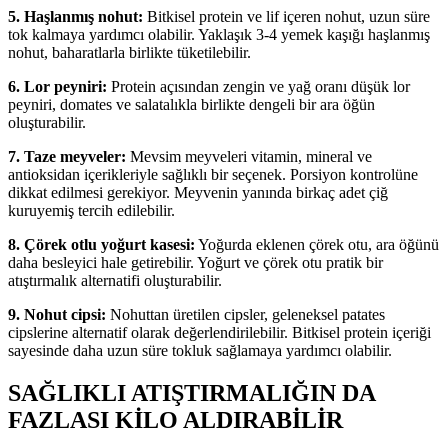
5. Haşlanmış nohut:
Bitkisel protein ve lif içeren nohut, uzun süre
tok kalmaya yardımcı olabilir. Yaklaşık 3-4 yemek kaşığı haşlanmış
nohut, baharatlarla birlikte tüketilebilir.
6. Lor peyniri:
Protein açısından zengin ve yağ oranı düşük lor
peyniri, domates ve salatalıkla birlikte dengeli bir ara öğün
oluşturabilir.
7. Taze meyveler:
Mevsim meyveleri vitamin, mineral ve
antioksidan içerikleriyle sağlıklı bir seçenek. Porsiyon kontrolüne
dikkat edilmesi gerekiyor. Meyvenin yanında birkaç adet çiğ
kuruyemiş tercih edilebilir.
8. Çörek otlu yoğurt kasesi:
Yoğurda eklenen çörek otu, ara öğünü
daha besleyici hale getirebilir. Yoğurt ve çörek otu pratik bir
atıştırmalık alternatifi oluşturabilir.
9. Nohut cipsi:
Nohuttan üretilen cipsler, geleneksel patates
cipslerine alternatif olarak değerlendirilebilir. Bitkisel protein içeriği
sayesinde daha uzun süre tokluk sağlamaya yardımcı olabilir.
SAĞLIKLI ATIŞTIRMALIĞIN DA
FAZLASI KİLO ALDIRABİLİR