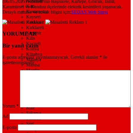
Karaman
(06.05.2025) Kocaeli’nin Başiskele, Kartepe, Gölcük, İzmit,
Kars
Karamürsel ve Kandıra ilçelerinde elektrik kesintileri yaşanacak.
Kastamonu
Detaylı mahalle ve sokak bilgisi için;
SEDAS Web Sitesi
Kayseri
Kırıkkale
Kırklareli
Kırşehir
YORUMLAR
Kilis
Kocaeli
Bir yanıt yazın
Konya
Kütahya
E-posta adresiniz yayınlanmayacak.
Gerekli alanlar
*
ile
Malatya
işaretlenmişlerdir
Manisa
Mardin
Muğla
Muş
Nevşehir
Niğde
Ordu
Osmaniye
Yorum
*
Rize
Sakarya
Ad
Samsun
Siirt
E-posta
Sinop