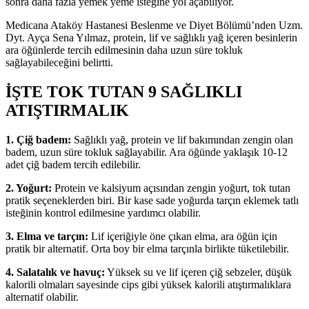
sonra daha fazla yemek yeme isteğine yol açabiliyor.
Medicana Ataköy Hastanesi Beslenme ve Diyet Bölümü’nden Uzm.
Dyt. Ayça Sena Yılmaz, protein, lif ve sağlıklı yağ içeren besinlerin
ara öğünlerde tercih edilmesinin daha uzun süre tokluk
sağlayabileceğini belirtti.
İŞTE TOK TUTAN 9 SAĞLIKLI
ATIŞTIRMALIK
1. Çiğ badem:
Sağlıklı yağ, protein ve lif bakımından zengin olan
badem, uzun süre tokluk sağlayabilir. Ara öğünde yaklaşık 10-12
adet çiğ badem tercih edilebilir.
2. Yoğurt:
Protein ve kalsiyum açısından zengin yoğurt, tok tutan
pratik seçeneklerden biri. Bir kase sade yoğurda tarçın eklemek tatlı
isteğinin kontrol edilmesine yardımcı olabilir.
3. Elma ve tarçın:
Lif içeriğiyle öne çıkan elma, ara öğün için
pratik bir alternatif. Orta boy bir elma tarçınla birlikte tüketilebilir.
4. Salatalık ve havuç:
Yüksek su ve lif içeren çiğ sebzeler, düşük
kalorili olmaları sayesinde cips gibi yüksek kalorili atıştırmalıklara
alternatif olabilir.