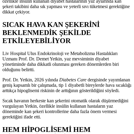
özellikle insülin kullanan diyabet hastalarının yaz aylarında kan
şekeri takibini daha sık yapması ve yeterli sıvı tüketmesi gerektiğine
dikkat çekiyor.
SICAK HAVA KAN ŞEKERİNİ
BEKLENMEDİK ŞEKİLDE
ETKİLEYEBİLİYOR
Liv Hospital Ulus Endokrinoloji ve Metabolizma Hastalıkları
Uzmanı Prof. Dr. Demet Yetkin, yaz mevsiminin diyabet
yönetiminde daha dikkatli olunması gereken dönemlerden biri
olduğunu belirtti.
Prof. Dr. Yetkin, 2026 yılında
Diabetes Care
dergisinde yayımlanan
geniş kapsamlı bir çalışmada, tip 1 diyabetli bireylerde hava sıcaklığı
arttıkça hipoglisemi riskinin de arttığının gösterildiğini söyledi.
Sıcak havanın herkeste kan şekerini otomatik olarak düşürmediğini
vurgulayan Yetkin, özellikle insülin kullanan hastaların yaz
döneminde kan şekeri kontrollerine daha fazla önem vermesi
gerektiğini ifade etti.
HEM HİPOGLİSEMİ HEM