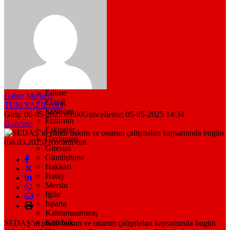
Bitlis
Bolu
Burdur
Bursa
Çanakkale
Çankırı
Çorum
Denizli
Diyarbakır
Düzce
Edirne
Haber Merkezi
Elazığ
TÜM YAZILARI
Erzincan
Giriş: 06-05-2025 09:00
Güncelleme: 05-05-2025 14:34
Erzurum
Gündem
Eskişehir
Gaziantep
Giresun
Gümüşhane
Hakkari
Hatay
Mersin
Iğdır
Isparta
Kahramanmaraş
Karabük
SEDAŞ’ın planlı bakım ve onarım çalışmaları kapsamında bugün