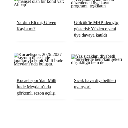
Yardım Eli mi, Güven
Gölcük’te MHP’den güç
Kaybı mı?
gösterisi: Yüzlerce yeni
üye davaya katıldı
Kocaelispor’dan Milli
Sıcak hava diyabetlileri
İrade Meydanı’nda
uyarıyor!
görkemli sezon açılışı