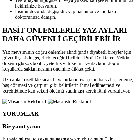
Tekrarlayan hipoglisemi veya yüksek kan şekeri durumunda
hekiminize başvurun.
İnsülin dozunda değişiklik yapmadan önce mutlaka
doktorunuza danışın.
BASİT ÖNLEMLERLE YAZ AYLARI
DAHA GÜVENLİ GEÇİRİLEBİLİR
Yaz mevsiminin doğru önlemler alındığında diyabetli bireyler için
güvenli şekilde geçirilebileceğini belirten Prof. Dr. Demet Yetkin,
düzenli glukoz takibi, yeterli sıvı tüketimi ve ilaçların doğru
koşullarda saklanmasının önemine dikkat çekti.
Uzmanlar, özellikle sıcak havalarda ortaya çıkan halsizlik, terleme,
baş dönmesi ve çarpıntı gibi belirtilerin ihmal edilmemesi ve
gerektiğinde kan şekeri ölçümü yapılması gerektiğini vurguluyor.
YORUMLAR
Bir yanıt yazın
E-posta adresiniz yayınlanmayacak.
Gerekli alanlar
*
ile