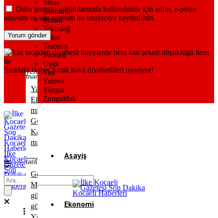
Sivas
Daha sonraki yorumlarımda kullanılması için adım, e-posta
Şanlıurfa
adresim ve site adresim bu tarayıcıya kaydedilsin.
Şırnak
Tekirdağ
Tokat
Trabzon
Tunceli
Uşak
Sıradaki Haber
Sıcak hava diyabetlileri uyarıyor!
Van
Yalova
Yardım
Yozgat
Zonguldak
Eli
mi,
Güven
Kaybı
mı?
İlke
Asayiş
Kocaeli
Gazetesi
Son
Gölcük’te
Dakika
Gündem
Kocaeli
MHP’den
Haberleri
güç
Ekonomi
gösterisi:
Yüzlerce