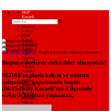
18.8
°
Kocaeli
İstanbul
Ankara
İzmir
Adana
Adıyaman
Afyon
Ana Sayfa
›
Gündem
›
Bugün o ilçelerde elektrikler olmayacak!
Ağrı
Aksaray
Bugün o ilçelerde elektrikler olmayacak!
Amasya
Antalya
Ardahan
SEDAŞ’ın planlı bakım ve onarım
Artvin
Aydın
çalışmaları kapsamında bugün
Balıkesir
(06.05.2025) Kocaeli’nin 6 ilçesinde
Bartın
Batman
elektrik kesintisi yaşanacak.
Bayburt
Bilecik
Bingöl