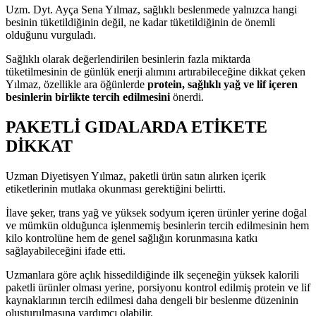
Uzm. Dyt. Ayça Sena Yılmaz, sağlıklı beslenmede yalnızca hangi
besinin tüketildiğinin değil, ne kadar tüketildiğinin de önemli
olduğunu vurguladı.
Sağlıklı olarak değerlendirilen besinlerin fazla miktarda
tüketilmesinin de günlük enerji alımını artırabileceğine dikkat çeken
Yılmaz, özellikle ara öğünlerde
protein, sağlıklı yağ ve lif içeren
besinlerin birlikte tercih edilmesini
önerdi.
PAKETLİ GIDALARDA ETİKETE
DİKKAT
Uzman Diyetisyen Yılmaz, paketli ürün satın alırken içerik
etiketlerinin mutlaka okunması gerektiğini belirtti.
İlave şeker, trans yağ ve yüksek sodyum içeren ürünler yerine doğal
ve mümkün olduğunca işlenmemiş besinlerin tercih edilmesinin hem
kilo kontrolüne hem de genel sağlığın korunmasına katkı
sağlayabileceğini ifade etti.
Uzmanlara göre açlık hissedildiğinde ilk seçeneğin yüksek kalorili
paketli ürünler olması yerine, porsiyonu kontrol edilmiş protein ve lif
kaynaklarının tercih edilmesi daha dengeli bir beslenme düzeninin
oluşturulmasına yardımcı olabilir.