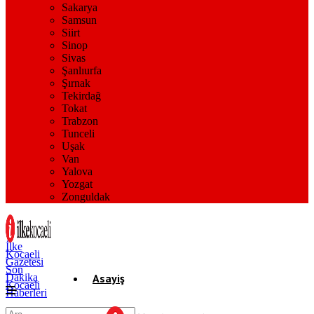
Sakarya
Samsun
Siirt
Sinop
Sivas
Şanlıurfa
Şırnak
Tekirdağ
Tokat
Trabzon
Tunceli
Uşak
Van
Yalova
Yozgat
Zonguldak
İlke
Kocaeli
Gazetesi
Son
Dakika
Asayiş
Kocaeli
Haberleri
Gündem