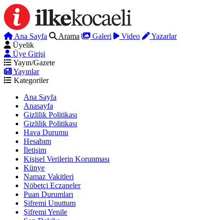
Ana Sayfa
Arama
Galeri
Video
Yazarlar
Üyelik
Üye Girişi
Yayın/Gazete
Yayınlar
Kategoriler
Ana Sayfa
Anasayfa
Gizlilik Politikası
Gizlilik Politikası
Hava Durumu
Hesabım
İletişim
Kişisel Verilerin Korunması
Künye
Namaz Vakitleri
Nöbetçi Eczaneler
Puan Durumları
Şifremi Unuttum
Şifremi Yenile