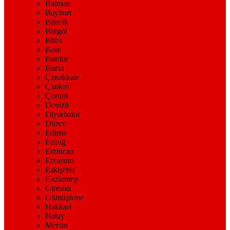
Batman
Bayburt
Bilecik
Bingöl
Bitlis
Bolu
Burdur
Bursa
Çanakkale
Çankırı
Çorum
Denizli
Diyarbakır
Düzce
Edirne
Elazığ
Erzincan
Erzurum
Eskişehir
Gaziantep
Giresun
Gümüşhane
Hakkari
Hatay
Mersin