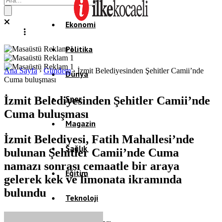
Ekonomi
Politika
Ana Sayfa
›
Gündem
›
İzmit Belediyesinden Şehitler Camii’nde
Dünya
Cuma buluşması
Spor
İzmit Belediyesinden Şehitler Camii’nde
Cuma buluşması
Magazin
İzmit Belediyesi, Fatih Mahallesi’nde
Sağlık
bulunan Şehitler Camii’nde Cuma
namazı sonrası cemaatle bir araya
Eğitim
gelerek kek ve limonata ikramında
bulundu
Teknoloji