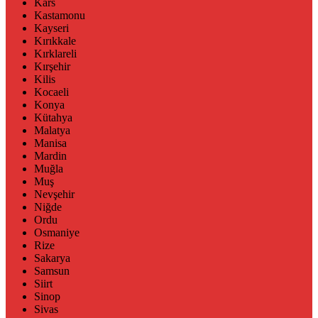
Kars
Kastamonu
Kayseri
Kırıkkale
Kırklareli
Kırşehir
Kilis
Kocaeli
Konya
Kütahya
Malatya
Manisa
Mardin
Muğla
Muş
Nevşehir
Niğde
Ordu
Osmaniye
Rize
Sakarya
Samsun
Siirt
Sinop
Sivas