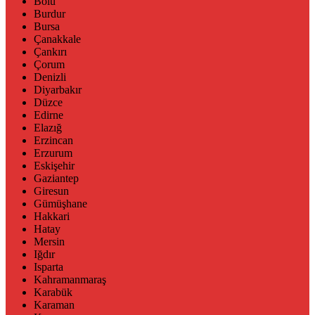
Bolu
Burdur
Bursa
Çanakkale
Çankırı
Çorum
Denizli
Diyarbakır
Düzce
Edirne
Elazığ
Erzincan
Erzurum
Eskişehir
Gaziantep
Giresun
Gümüşhane
Hakkari
Hatay
Mersin
Iğdır
Isparta
Kahramanmaraş
Karabük
Karaman