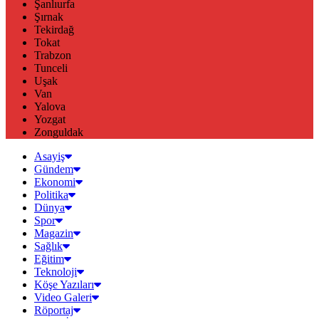
Şanlıurfa
Şırnak
Tekirdağ
Tokat
Trabzon
Tunceli
Uşak
Van
Yalova
Yozgat
Zonguldak
Asayiş
Gündem
Ekonomi
Politika
Dünya
Spor
Magazin
Sağlık
Eğitim
Teknoloji
Köşe Yazıları
Video Galeri
Röportaj