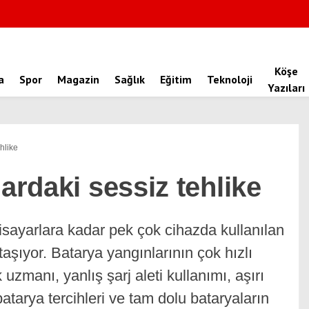
Köşe
a
Spor
Magazin
Sağlık
Eğitim
Teknoloji
Yazıları
hlike
lardaki sessiz tehlike
gisayarlara kadar pek çok cihazda kullanılan
 taşıyor. Batarya yangınlarının çok hızlı
 uzmanı, yanlış şarj aleti kullanımı, aşırı
 batarya tercihleri ve tam dolu bataryaların