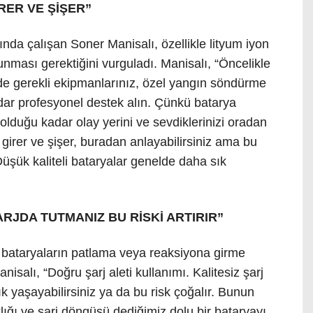
RER VE ŞİŞER”
ında çalışan Soner Manisalı, özellikle lityum iyon
lunması gerektiğini vurguladı. Manisalı, “Öncelikle
zde gerekli ekipmanlarınız, özel yangın söndürme
ar profesyonel destek alın. Çünkü batarya
 olduğu kadar olay yerini ve sevdiklerinizi oradan
 girer ve şişer, buradan anlayabilirsiniz ama bu
üşük kaliteli bataryalar genelde daha sık
ARJDA TUTMANIZ BU RİSKİ ARTIRIR”
i bataryaların patlama veya reaksiyona girme
salı, “Doğru şarj aleti kullanımı. Kalitesiz şarj
sık yaşayabilirsiniz ya da bu risk çoğalır. Bunun
lığı ve şarj döngüsü dediğimiz dolu bir bataryayı