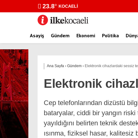
23.8
°
KOCAELI
Asayiş
Gündem
Ekonomi
Politika
Düny
Ana Sayfa
›
Gündem
›
Elektronik cihazlardaki sessiz te
Elektronik cihaz
Cep telefonlarından dizüstü bil
bataryalar, ciddi bir yangın riski
yayıldığını belirten teknik destek
ısınma, fiziksel hasar, kalitesiz