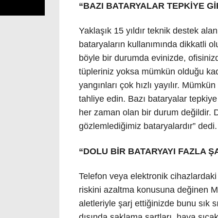
“BAZI BATARYALAR TEPKİYE Gİ
Yaklaşık 15 yıldır teknik destek alan
bataryaların kullanımında dikkatli o
böyle bir durumda evinizde, ofisini
tüpleriniz yoksa mümkün olduğu kad
yangınları çok hızlı yayılır. Mümkün
tahliye edin. Bazı bataryalar tepkiye
her zaman olan bir durum değildir. D
gözlemlediğimiz bataryalardır” dedi.
“DOLU BİR BATARYAYI FAZLA Ş
Telefon veya elektronik cihazlardak
riskini azaltma konusuna değinen Mani
aletleriyle şarj ettiğinizde bunu sık 
dışında saklama şartları, hava sıcak