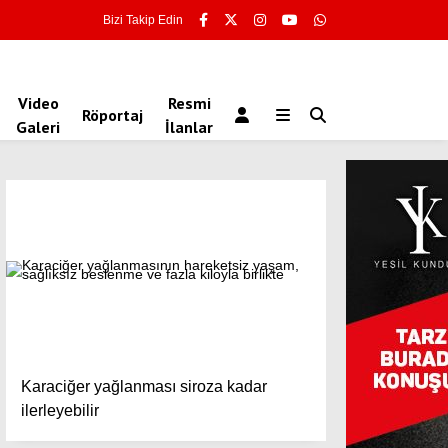
Bizi Takip Edin
Video
Resmi
Röportaj
Galeri
İlanlar
Karaciğer yağlanması siroza kadar
ilerleyebilir