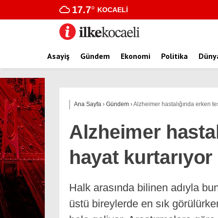
17.7
°
KOCAELI
Asayiş
Gündem
Ekonomi
Politika
Düny
Ana Sayfa
›
Gündem
›
Alzheimer hastalığında erken teş
Alzheimer hastal
hayat kurtarıyor
Halk arasında bilinen adıyla bu
üstü bireylerde en sık görülürk