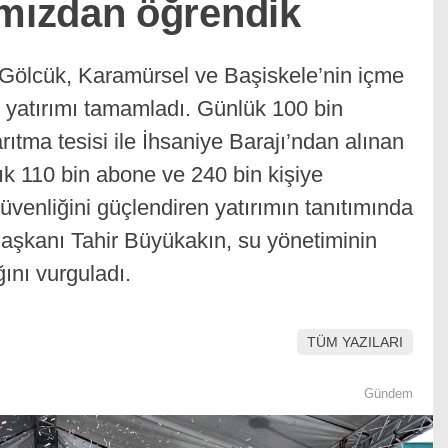
ızdan öğrendik
 Gölcük, Karamürsel ve Başiskele’nin içme
v yatırımı tamamladı. Günlük 100 bin
ıtma tesisi ile İhsaniye Barajı’ndan alınan
k 110 bin abone ve 240 bin kişiye
 güvenliğini güçlendiren yatırımın tanıtımında
şkanı Tahir Büyükakın, su yönetiminin
ğını vurguladı.
TÜM YAZILARI
Gündem