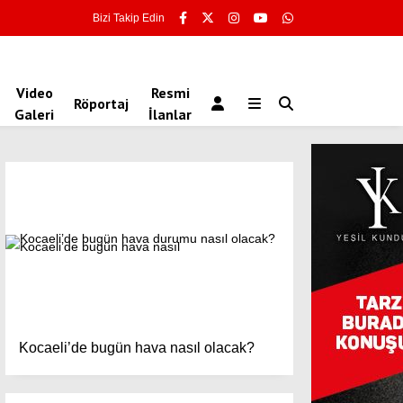
Bizi Takip Edin
Video
Resmi
Röportaj
Galeri
İlanlar
Kocaeli’de bugün hava nasıl olacak?