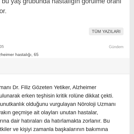
e, bu yaş grubunda hastalığın görülme oranı
or.
TÜM YAZILARI
:05
Gündem
manı Dr. Filiz Gözeten Yetiker, Alzheimer
bulunarak erken teşhisin kritik rolüne dikkat çekti.
 unutkanlık olduğunu vurgulayan Nöroloji Uzmanı
yakın geçmişe ait olayları unutan hastalar,
na dair hatıraları da hatırlamakta zorlanır. Bu
tkiler ve kişiyi zamanla başkalarının bakımına