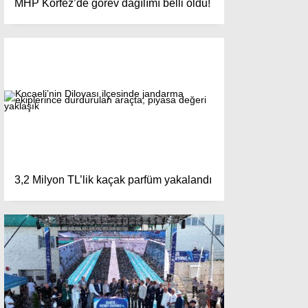
MHP Körfez’de görev dağılımı belli oldu!
3,2 Milyon TL’lik kaçak parfüm yakalandı