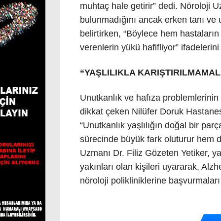
muhtaç hale getirir” dedi. Nöroloji U
bulunmadığını ancak erken tanı ve uy
belirtirken, “Böylece hem hastaları
verenlerin yükü hafifliyor” ifadelerini
“YAŞLILIKLA KARIŞTIRILMAMAL
Unutkanlık ve hafıza problemlerinin y
dikkat çeken Nilüfer Doruk Hastanes
“Unutkanlık yaşlılığın doğal bir par
sürecinde büyük fark oluturur hem de 
Uzmanı Dr. Filiz Gözeten Yetiker, ya
yakınları olan kişileri uyararak, A
nöroloji polikliniklerine başvurmaları g