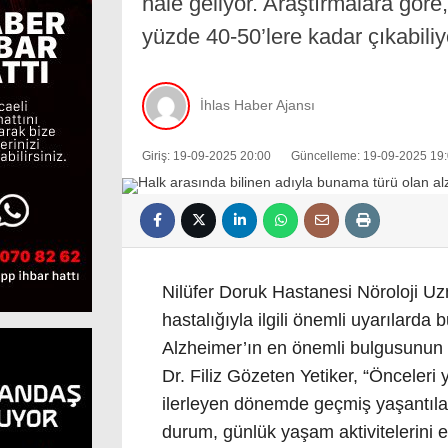
hale geliyor. Araştırmalara gör
yüzde 40-50’lere kadar çıkabiliy
İhlas Haber Ajansı
Giriş: 19-09-2025 20:00
Güncelleme: 19-09-2025 19
Nilüfer Doruk Hastanesi Nöroloji Uz
hastalığıyla ilgili önemli uyarılarda 
Alzheimer’ın en önemli bulgusunun
Dr. Filiz Gözeten Yetiker, “Önceleri 
ilerleyen dönemde geçmiş yaşantıları
durum, günlük yaşam aktivitelerini e