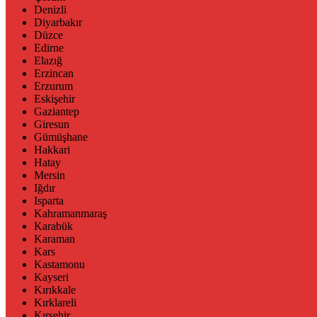
Denizli
Diyarbakır
Düzce
Edirne
Elazığ
Erzincan
Erzurum
Eskişehir
Gaziantep
Giresun
Gümüşhane
Hakkari
Hatay
Mersin
Iğdır
Isparta
Kahramanmaraş
Karabük
Karaman
Kars
Kastamonu
Kayseri
Kırıkkale
Kırklareli
Kırşehir