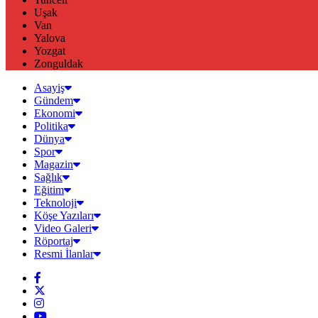
Uşak
Van
Yalova
Yozgat
Zonguldak
Asayiş
Gündem
Ekonomi
Politika
Dünya
Spor
Magazin
Sağlık
Eğitim
Teknoloji
Köşe Yazıları
Video Galeri
Röportaj
Resmi İlanlar