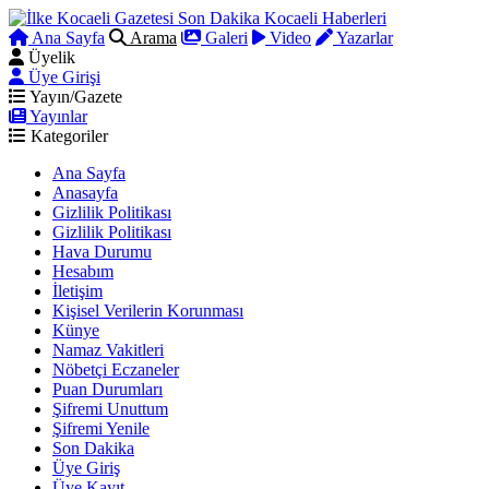
Ana Sayfa
Arama
Galeri
Video
Yazarlar
Üyelik
Üye Girişi
Yayın/Gazete
Yayınlar
Kategoriler
Ana Sayfa
Anasayfa
Gizlilik Politikası
Gizlilik Politikası
Hava Durumu
Hesabım
İletişim
Kişisel Verilerin Korunması
Künye
Namaz Vakitleri
Nöbetçi Eczaneler
Puan Durumları
Şifremi Unuttum
Şifremi Yenile
Son Dakika
Üye Giriş
Üye Kayıt