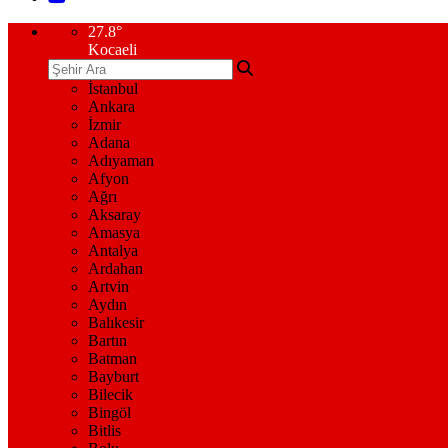
27.8
°
Kocaeli
İstanbul
Ankara
İzmir
Adana
Adıyaman
Afyon
Ağrı
Aksaray
Amasya
Antalya
Ardahan
Artvin
Aydın
Balıkesir
Bartın
Batman
Bayburt
Bilecik
Bingöl
Bitlis