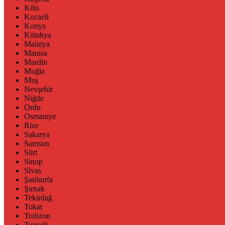
Kilis
Kocaeli
Konya
Kütahya
Malatya
Manisa
Mardin
Muğla
Muş
Nevşehir
Niğde
Ordu
Osmaniye
Rize
Sakarya
Samsun
Siirt
Sinop
Sivas
Şanlıurfa
Şırnak
Tekirdağ
Tokat
Trabzon
Tunceli