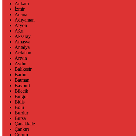
Ankara
İzmir
Adana
Adıyaman
Afyon
Ağrı
Aksaray
Amasya
Antalya
Ardahan
Artvin
Aydın
Balıkesir
Bartın
Batman
Bayburt
Bilecik
Bingöl
Bitlis
Bolu
Burdur
Bursa
Çanakkale
Çankırı
Çorum