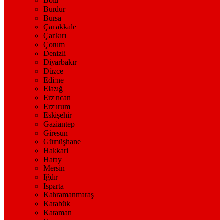
Bolu
Burdur
Bursa
Çanakkale
Çankırı
Çorum
Denizli
Diyarbakır
Düzce
Edirne
Elazığ
Erzincan
Erzurum
Eskişehir
Gaziantep
Giresun
Gümüşhane
Hakkari
Hatay
Mersin
Iğdır
Isparta
Kahramanmaraş
Karabük
Karaman