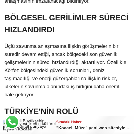
anlaşmasının imzalanacağı bildiriliyor.
BÖLGESEL GERİLİMLER SÜRECİ
HIZLANDIRDI
Üçlü savunma anlaşmasına ilişkin görüşmelerin bir
süredir devam ettiği, ancak bölgedeki son güvenlik
gelişmelerinin süreci hızlandırdığı aktarılıyor. Özellikle
Körfez bölgesindeki güvenlik sorunları, deniz
taşımacılığı ve enerji güzergahlarına ilişkin riskler,
ülkelerin savunma alanındaki iş birliğini daha önemli
hale getiriyor.
TÜRKİYE’NİN ROLÜ
GÜÇLENİYOR
Sıradaki Haber
Sıradaki Haber
Ormanya’da gece yürüyüşüyle doğanın farklı yüzü keşfedildi
“Kocaeli Müze” yeni web sitesiyle yayında