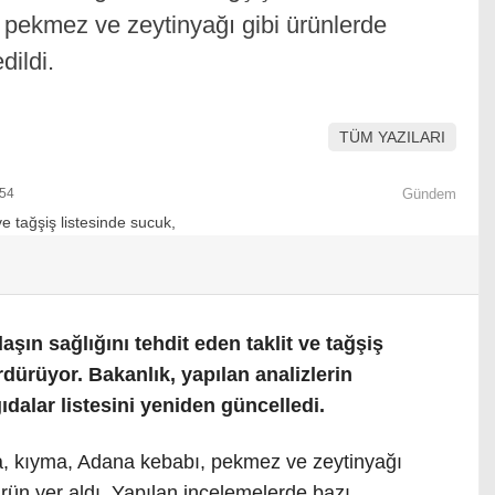
pekmez ve zeytinyağı gibi ürünlerde
dildi.
TÜM YAZILARI
:54
Gündem
şın sağlığını tehdit eden taklit ve tağşiş
dürüyor. Bakanlık, yapılan analizlerin
ıdalar listesini yeniden güncelledi.
a, kıyma, Adana kebabı, pekmez ve zeytinyağı
 ürün yer aldı. Yapılan incelemelerde bazı