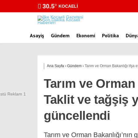
30.5
°
KOCAELI
Asayiş
Gündem
Ekonomi
Politika
Düny
Ana Sayfa
›
Gündem
›
Tarım ve Orman Bakanlığı ifşa ett
Tarım ve Orman B
Taklit ve tağşiş y
güncellendi
Tarım ve Orman Bakanlığı’nın gün