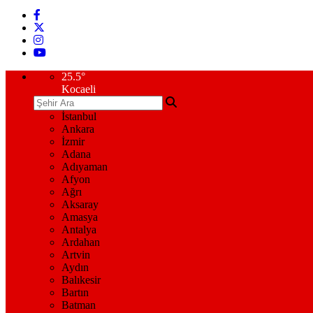
25.5
°
Kocaeli
İstanbul
Ankara
İzmir
Adana
Adıyaman
Afyon
Ağrı
Aksaray
Amasya
Antalya
Ardahan
Artvin
Aydın
Balıkesir
Bartın
Batman