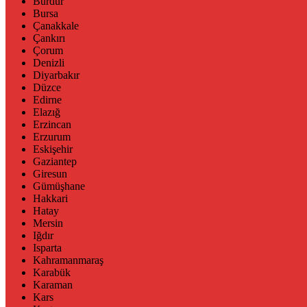
Burdur
Bursa
Çanakkale
Çankırı
Çorum
Denizli
Diyarbakır
Düzce
Edirne
Elazığ
Erzincan
Erzurum
Eskişehir
Gaziantep
Giresun
Gümüşhane
Hakkari
Hatay
Mersin
Iğdır
Isparta
Kahramanmaraş
Karabük
Karaman
Kars