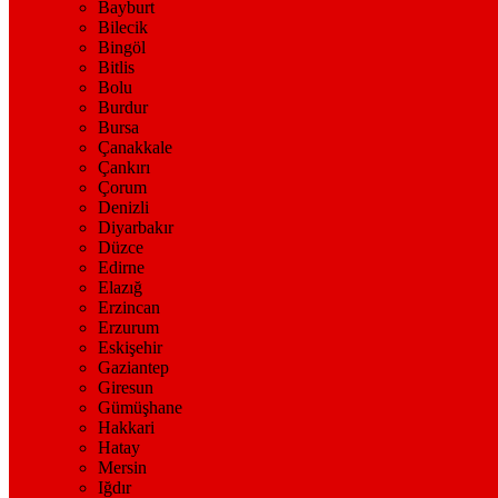
Bayburt
Bilecik
Bingöl
Bitlis
Bolu
Burdur
Bursa
Çanakkale
Çankırı
Çorum
Denizli
Diyarbakır
Düzce
Edirne
Elazığ
Erzincan
Erzurum
Eskişehir
Gaziantep
Giresun
Gümüşhane
Hakkari
Hatay
Mersin
Iğdır