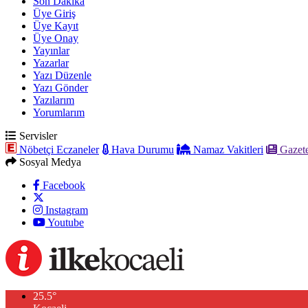
Son Dakika
Üye Giriş
Üye Kayıt
Üye Onay
Yayınlar
Yazarlar
Yazı Düzenle
Yazı Gönder
Yazılarım
Yorumlarım
Servisler
Nöbetçi Eczaneler
Hava Durumu
Namaz Vakitleri
Gazete
Sosyal Medya
Facebook
Instagram
Youtube
25.5
°