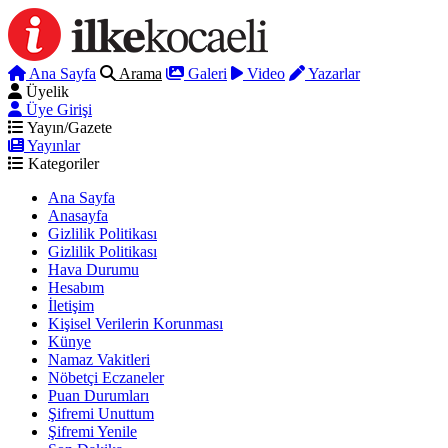
Ana Sayfa
Arama
Galeri
Video
Yazarlar
Üyelik
Üye Girişi
Yayın/Gazete
Yayınlar
Kategoriler
Ana Sayfa
Anasayfa
Gizlilik Politikası
Gizlilik Politikası
Hava Durumu
Hesabım
İletişim
Kişisel Verilerin Korunması
Künye
Namaz Vakitleri
Nöbetçi Eczaneler
Puan Durumları
Şifremi Unuttum
Şifremi Yenile