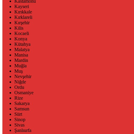
Kastamonu
Kayseri
Kırıkkale
Kırklareli
Kırşehir
Kilis
Kocaeli
Konya
Kütahya
Malatya
Manisa
Mardin
Muğla
Muş
Nevşehir
Niğde
Ordu
Osmaniye
Rize
Sakarya
Samsun
Siirt
Sinop
Sivas
Şanlıurfa