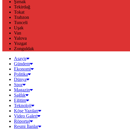
Şırnak
Tekirdağ
Tokat
Trabzon
Tunceli
Uşak
Van
Yalova
Yozgat
Zonguldak
Asayiş
Gündem
Ekonomi
Politika
Dünya
Spor
Magazin
Sağlık
Eğitim
Teknoloji
Köşe Yazıları
Video Galeri
Röportaj
Resmi İlanlar