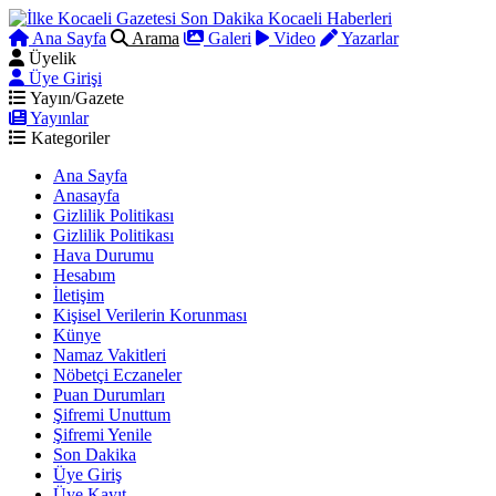
Ana Sayfa
Arama
Galeri
Video
Yazarlar
Üyelik
Üye Girişi
Yayın/Gazete
Yayınlar
Kategoriler
Ana Sayfa
Anasayfa
Gizlilik Politikası
Gizlilik Politikası
Hava Durumu
Hesabım
İletişim
Kişisel Verilerin Korunması
Künye
Namaz Vakitleri
Nöbetçi Eczaneler
Puan Durumları
Şifremi Unuttum
Şifremi Yenile
Son Dakika
Üye Giriş
Üye Kayıt