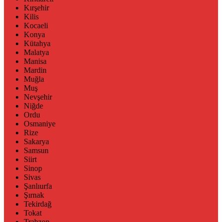
Kırşehir
Kilis
Kocaeli
Konya
Kütahya
Malatya
Manisa
Mardin
Muğla
Muş
Nevşehir
Niğde
Ordu
Osmaniye
Rize
Sakarya
Samsun
Siirt
Sinop
Sivas
Şanlıurfa
Şırnak
Tekirdağ
Tokat
Trabzon