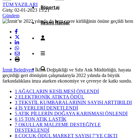
TÜM YAZILARI
Röportaj
Giriş: 02-01-2023 15:21
Gündem
Resmi İlanlar
İzmit Belediyesi
İklim Değişikliği ve Sıfır Atık Müdürlüğü, hayata
geçirdiği geri dönüşüm çalışmalarıyla 2022 yılında da büyük
farkındalıklara imza atarken ekonomiye ve çevreye de katkı sundu.
1
AĞAÇLARIN KESİLMESİ ÖNLENDİ
2
ELEKTRONİK ATIKTA ÖDÜL
3
TEKSTİL KUMBARALARININ SAYISI ARTTIRILDI
4
İŞ YERLERİ DENETLENDİ
5
ATIK PİLLERİN DOĞAYA KARIŞMASI ÖNLENDİ
6
15 TON ATIK LASTİK
7
OKULLAR MALZEME DESTEĞİYLE
DESTEKLENDİ
8
ÇOCUK ÖDÜL MARKET SAYISI 7’YE ÇIKTI