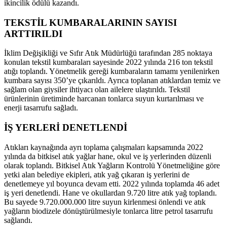
ikincilik ödülü kazandı.
TEKSTİL KUMBARALARININ SAYISI
ARTTIRILDI
İklim Değişikliği ve Sıfır Atık Müdürlüğü tarafından 285 noktaya
konulan tekstil kumbaraları sayesinde 2022 yılında 216 ton tekstil
atığı toplandı. Yönetmelik gereği kumbaraların tamamı yenilenirken
kumbara sayısı 350’ye çıkarıldı. Ayrıca toplanan atıklardan temiz ve
sağlam olan giysiler ihtiyacı olan ailelere ulaştırıldı. Tekstil
ürünlerinin üretiminde harcanan tonlarca suyun kurtarılması ve
enerji tasarrufu sağladı.
İŞ YERLERİ DENETLENDİ
Atıkları kaynağında ayrı toplama çalışmaları kapsamında 2022
yılında da bitkisel atık yağlar hane, okul ve iş yerlerinden düzenli
olarak toplandı. Bitkisel Atık Yağların Kontrolü Yönetmeliğine göre
yetki alan belediye ekipleri, atık yağ çıkaran iş yerlerini de
denetlemeye yıl boyunca devam etti. 2022 yılında toplamda 46 adet
iş yeri denetlendi. Hane ve okullardan 9.720 litre atık yağ toplandı.
Bu sayede 9.720.000.000 litre suyun kirlenmesi önlendi ve atık
yağların biodizele dönüştürülmesiyle tonlarca litre petrol tasarrufu
sağlandı.