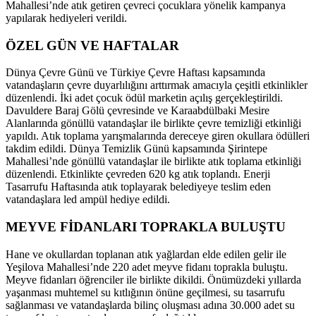
Mahallesi’nde atık getiren çevreci çocuklara yönelik kampanya
yapılarak hediyeleri verildi.
ÖZEL GÜN VE HAFTALAR
Dünya Çevre Günü ve Türkiye Çevre Haftası kapsamında
vatandaşların çevre duyarlılığını arttırmak amacıyla çeşitli etkinlikler
düzenlendi. İki adet çocuk ödül marketin açılış gerçekleştirildi.
Davuldere Baraj Gölü çevresinde ve Karaabdülbaki Mesire
Alanlarında gönüllü vatandaşlar ile birlikte çevre temizliği etkinliği
yapıldı. Atık toplama yarışmalarında dereceye giren okullara ödülleri
takdim edildi. Dünya Temizlik Günü kapsamında Şirintepe
Mahallesi’nde gönüllü vatandaşlar ile birlikte atık toplama etkinliği
düzenlendi. Etkinlikte çevreden 620 kg atık toplandı. Enerji
Tasarrufu Haftasında atık toplayarak belediyeye teslim eden
vatandaşlara led ampül hediye edildi.
MEYVE FİDANLARI TOPRAKLA BULUŞTU
Hane ve okullardan toplanan atık yağlardan elde edilen gelir ile
Yeşilova Mahallesi’nde 220 adet meyve fidanı toprakla buluştu.
Meyve fidanları öğrenciler ile birlikte dikildi. Önümüzdeki yıllarda
yaşanması muhtemel su kıtlığının önüne geçilmesi, su tasarrufu
sağlanması ve vatandaşlarda bilinç oluşması adına 30.000 adet su