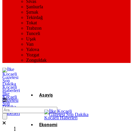
Sivas
Şanlıurfa
Şırnak
Tekirdağ
Tokat
Trabzon
Tunceli
Uşak
Van
Yalova
Yozgat
Zonguldak
İlke
Asayiş
Kocaeli
Gazetesi
Son
Dakika
Gündem
Kocaeli
Haberleri
Ekonomi