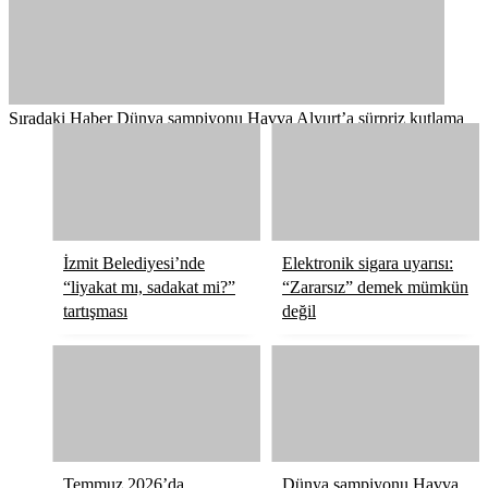
Sıradaki Haber
Dünya şampiyonu Havva Alyurt’a sürpriz kutlama
İzmit Belediyesi’nde
Elektronik sigara uyarısı:
“liyakat mı, sadakat mi?”
“Zararsız” demek mümkün
tartışması
değil
Temmuz 2026’da
Dünya şampiyonu Havva