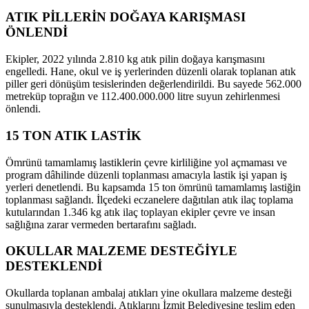
ATIK PİLLERİN DOĞAYA KARIŞMASI
ÖNLENDİ
Ekipler, 2022 yılında 2.810 kg atık pilin doğaya karışmasını
engelledi. Hane, okul ve iş yerlerinden düzenli olarak toplanan atık
piller geri dönüşüm tesislerinden değerlendirildi. Bu sayede 562.000
metreküp toprağın ve 112.400.000.000 litre suyun zehirlenmesi
önlendi.
15 TON ATIK LASTİK
Ömrünü tamamlamış lastiklerin çevre kirliliğine yol açmaması ve
program dâhilinde düzenli toplanması amacıyla lastik işi yapan iş
yerleri denetlendi. Bu kapsamda 15 ton ömrünü tamamlamış lastiğin
toplanması sağlandı. İlçedeki eczanelere dağıtılan atık ilaç toplama
kutularından 1.346 kg atık ilaç toplayan ekipler çevre ve insan
sağlığına zarar vermeden bertarafını sağladı.
OKULLAR MALZEME DESTEĞİYLE
DESTEKLENDİ
Okullarda toplanan ambalaj atıkları yine okullara malzeme desteği
sunulmasıyla desteklendi. Atıklarını İzmit Belediyesine teslim eden