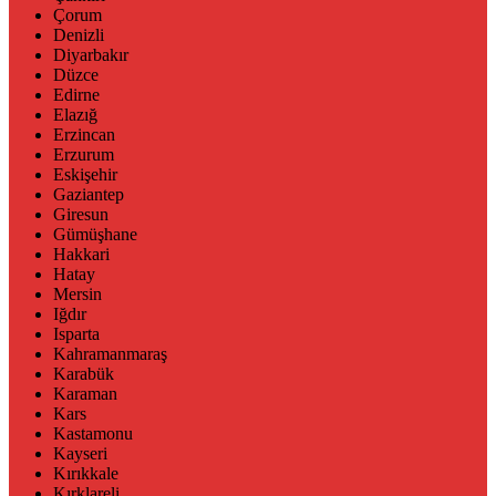
Çorum
Denizli
Diyarbakır
Düzce
Edirne
Elazığ
Erzincan
Erzurum
Eskişehir
Gaziantep
Giresun
Gümüşhane
Hakkari
Hatay
Mersin
Iğdır
Isparta
Kahramanmaraş
Karabük
Karaman
Kars
Kastamonu
Kayseri
Kırıkkale
Kırklareli