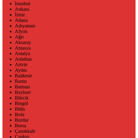
İstanbul
Ankara
İzmir
Adana
Adıyaman
Afyon
Ağrı
Aksaray
Amasya
Antalya
Ardahan
Artvin
Aydın
Balıkesir
Bartın
Batman
Bayburt
Bilecik
Bingöl
Bitlis
Bolu
Burdur
Bursa
Çanakkale
Çankırı