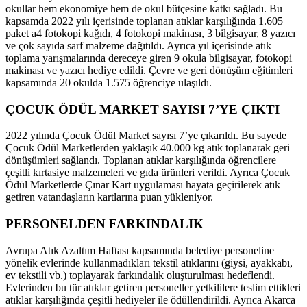
okullar hem ekonomiye hem de okul bütçesine katkı sağladı. Bu
kapsamda 2022 yılı içerisinde toplanan atıklar karşılığında 1.605
paket a4 fotokopi kağıdı, 4 fotokopi makinası, 3 bilgisayar, 8 yazıcı
ve çok sayıda sarf malzeme dağıtıldı. Ayrıca yıl içerisinde atık
toplama yarışmalarında dereceye giren 9 okula bilgisayar, fotokopi
makinası ve yazıcı hediye edildi. Çevre ve geri dönüşüm eğitimleri
kapsamında 20 okulda 1.575 öğrenciye ulaşıldı.
ÇOCUK ÖDÜL MARKET SAYISI 7’YE ÇIKTI
2022 yılında Çocuk Ödül Market sayısı 7’ye çıkarıldı. Bu sayede
Çocuk Ödül Marketlerden yaklaşık 40.000 kg atık toplanarak geri
dönüşümleri sağlandı. Toplanan atıklar karşılığında öğrencilere
çeşitli kırtasiye malzemeleri ve gıda ürünleri verildi. Ayrıca Çocuk
Ödül Marketlerde Çınar Kart uygulaması hayata geçirilerek atık
getiren vatandaşların kartlarına puan yükleniyor.
PERSONELDEN FARKINDALIK
Avrupa Atık Azaltım Haftası kapsamında belediye personeline
yönelik evlerinde kullanmadıkları tekstil atıklarını (giysi, ayakkabı,
ev tekstili vb.) toplayarak farkındalık oluşturulması hedeflendi.
Evlerinden bu tür atıklar getiren personeller yetkililere teslim ettikleri
atıklar karşılığında çeşitli hediyeler ile ödüllendirildi. Ayrıca Akarca