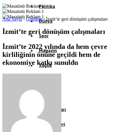
Politika
Ana Sayfa
›
Gündem
›
İzmit’te geri dönüşüm çalışmaları
Dünya
İzmit’te geri dönüşüm çalışmaları
Spor
İzmit’te 2022 yılında da hem çevre
Magazin
kirliliğinin önüne geçildi hem de
ekonomiye katkı sunuldu
Sağlık
Eğitim
Teknoloji
Köşe Yazıları
Video Galeri