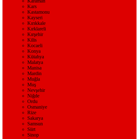
Karaman
Kars
Kastamonu
Kayseri
Kırıkkale
Kırklareli
Kırşehir
Kilis
Kocaeli
Konya
Kütahya
Malatya
Manisa
Mardin
Muğla
Muş
Nevşehir
Niğde
Ordu
Osmaniye
Rize
Sakarya
Samsun
Siirt
Sinop