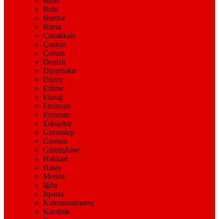
Bitlis
Bolu
Burdur
Bursa
Çanakkale
Çankırı
Çorum
Denizli
Diyarbakır
Düzce
Edirne
Elazığ
Erzincan
Erzurum
Eskişehir
Gaziantep
Giresun
Gümüşhane
Hakkari
Hatay
Mersin
Iğdır
Isparta
Kahramanmaraş
Karabük