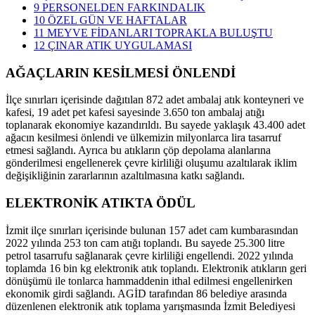
9
PERSONELDEN FARKINDALIK
10
ÖZEL GÜN VE HAFTALAR
11
MEYVE FİDANLARI TOPRAKLA BULUŞTU
12
ÇINAR ATIK UYGULAMASI
AĞAÇLARIN KESİLMESİ ÖNLENDİ
İlçe sınırları içerisinde dağıtılan 872 adet ambalaj atık konteyneri ve
kafesi, 19 adet pet kafesi sayesinde 3.650 ton ambalaj atığı
toplanarak ekonomiye kazandırıldı. Bu sayede yaklaşık 43.400 adet
ağacın kesilmesi önlendi ve ülkemizin milyonlarca lira tasarruf
etmesi sağlandı. Ayrıca bu atıkların çöp depolama alanlarına
gönderilmesi engellenerek çevre kirliliği oluşumu azaltılarak iklim
değişikliğinin zararlarının azaltılmasına katkı sağlandı.
ELEKTRONİK ATIKTA ÖDÜL
İzmit ilçe sınırları içerisinde bulunan 157 adet cam kumbarasından
2022 yılında 253 ton cam atığı toplandı. Bu sayede 25.300 litre
petrol tasarrufu sağlanarak çevre kirliliği engellendi. 2022 yılında
toplamda 16 bin kg elektronik atık toplandı. Elektronik atıkların geri
dönüşümü ile tonlarca hammaddenin ithal edilmesi engellenirken
ekonomik girdi sağlandı. AGİD tarafından 86 belediye arasında
düzenlenen elektronik atık toplama yarışmasında İzmit Belediyesi