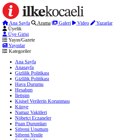
Ana Sayfa
Arama
Galeri
Video
Yazarlar
Üyelik
Üye Girişi
Yayın/Gazete
Yayınlar
Kategoriler
Ana Sayfa
Anasayfa
Gizlilik Politikası
Gizlilik Politikası
Hava Durumu
Hesabım
İletişim
Kişisel Verilerin Korunması
Künye
Namaz Vakitleri
Nöbetçi Eczaneler
Puan Durumları
Şifremi Unuttum
Şifremi Yenile