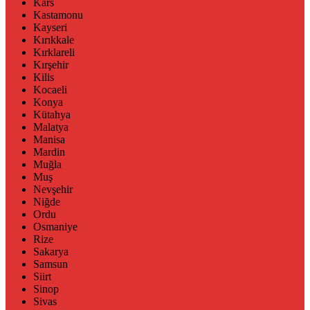
Kars
Kastamonu
Kayseri
Kırıkkale
Kırklareli
Kırşehir
Kilis
Kocaeli
Konya
Kütahya
Malatya
Manisa
Mardin
Muğla
Muş
Nevşehir
Niğde
Ordu
Osmaniye
Rize
Sakarya
Samsun
Siirt
Sinop
Sivas