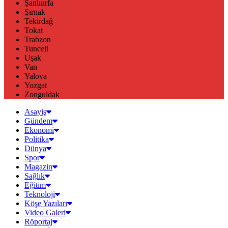
Şanlıurfa
Şırnak
Tekirdağ
Tokat
Trabzon
Tunceli
Uşak
Van
Yalova
Yozgat
Zonguldak
Asayiş
Gündem
Ekonomi
Politika
Dünya
Spor
Magazin
Sağlık
Eğitim
Teknoloji
Köşe Yazıları
Video Galeri
Röportaj