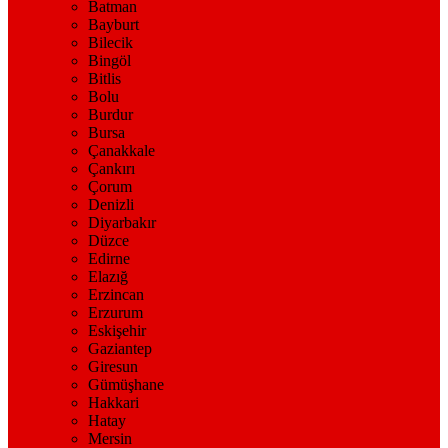
Batman
Bayburt
Bilecik
Bingöl
Bitlis
Bolu
Burdur
Bursa
Çanakkale
Çankırı
Çorum
Denizli
Diyarbakır
Düzce
Edirne
Elazığ
Erzincan
Erzurum
Eskişehir
Gaziantep
Giresun
Gümüşhane
Hakkari
Hatay
Mersin