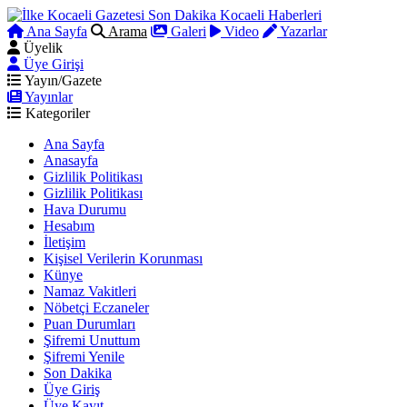
Ana Sayfa
Arama
Galeri
Video
Yazarlar
Üyelik
Üye Girişi
Yayın/Gazete
Yayınlar
Kategoriler
Ana Sayfa
Anasayfa
Gizlilik Politikası
Gizlilik Politikası
Hava Durumu
Hesabım
İletişim
Kişisel Verilerin Korunması
Künye
Namaz Vakitleri
Nöbetçi Eczaneler
Puan Durumları
Şifremi Unuttum
Şifremi Yenile
Son Dakika
Üye Giriş
Üye Kayıt