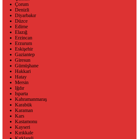
Çorum
Denizli
Diyarbakır
Düzce
Edirne
Elazığ
Erzincan
Erzurum
Eskişehir
Gaziantep
Giresun
Gümüşhane
Hakkari
Hatay
Mersin
Iğdır
Isparta
Kahramanmaraş
Karabük
Karaman
Kars
Kastamonu
Kayseri
Kırıkkale
Kırklareli