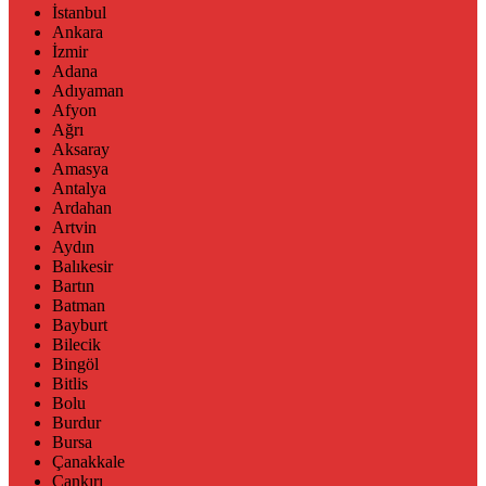
İstanbul
Ankara
İzmir
Adana
Adıyaman
Afyon
Ağrı
Aksaray
Amasya
Antalya
Ardahan
Artvin
Aydın
Balıkesir
Bartın
Batman
Bayburt
Bilecik
Bingöl
Bitlis
Bolu
Burdur
Bursa
Çanakkale
Çankırı