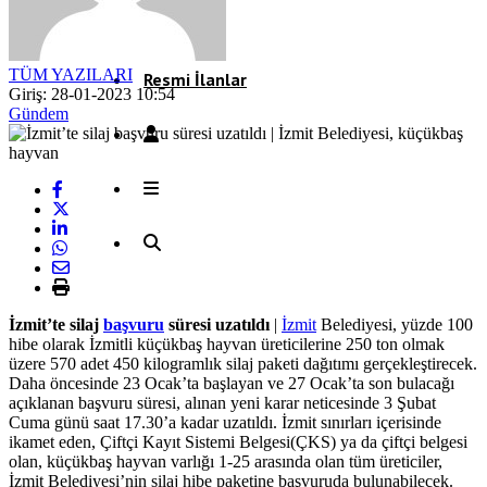
Röportaj
TÜM YAZILARI
Resmi İlanlar
Giriş: 28-01-2023 10:54
Gündem
İzmit’te silaj
başvuru
süresi uzatıldı
|
İzmit
Belediyesi, yüzde 100
hibe olarak İzmitli küçükbaş hayvan üreticilerine 250 ton olmak
üzere 570 adet 450 kilogramlık silaj paketi dağıtımı gerçekleştirecek.
Daha öncesinde 23 Ocak’ta başlayan ve 27 Ocak’ta son bulacağı
açıklanan başvuru süresi, alınan yeni karar neticesinde 3 Şubat
Cuma günü saat 17.30’a kadar uzatıldı. İzmit sınırları içerisinde
ikamet eden, Çiftçi Kayıt Sistemi Belgesi(ÇKS) ya da çiftçi belgesi
olan, küçükbaş hayvan varlığı 1-25 arasında olan tüm üreticiler,
İzmit Belediyesi’nin silaj hibe paketine başvuruda bulunabilecek.