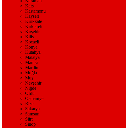
Karaman
Kars
Kastamonu
Kayseri
Kırıkkale
Kırklareli
Kırşehir
Kilis
Kocaeli
Konya
Kütahya
Malatya
Manisa
Mardin
Muğla
Muş
Nevşehir
Niğde
Ordu
Osmaniye
Rize
Sakarya
Samsun
Siirt
Sinop