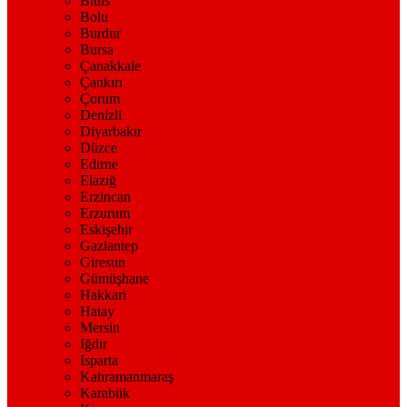
Bitlis
Bolu
Burdur
Bursa
Çanakkale
Çankırı
Çorum
Denizli
Diyarbakır
Düzce
Edirne
Elazığ
Erzincan
Erzurum
Eskişehir
Gaziantep
Giresun
Gümüşhane
Hakkari
Hatay
Mersin
Iğdır
Isparta
Kahramanmaraş
Karabük