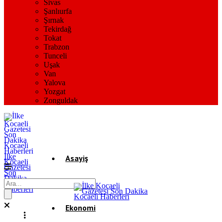
Sivas
Şanlıurfa
Şırnak
Tekirdağ
Tokat
Trabzon
Tunceli
Uşak
Van
Yalova
Yozgat
Zonguldak
İlke
Asayiş
Kocaeli
Gazetesi
Son
Dakika
Gündem
Kocaeli
Haberleri
Ekonomi