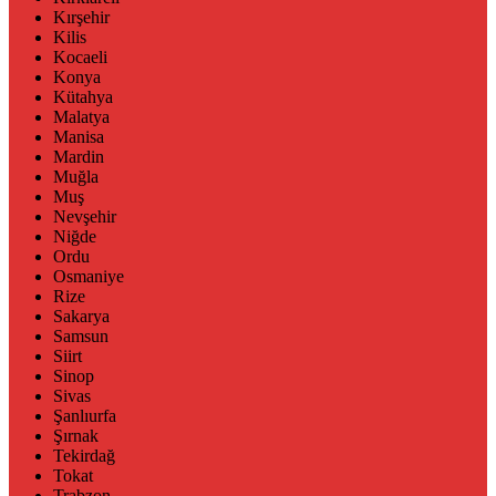
Kırşehir
Kilis
Kocaeli
Konya
Kütahya
Malatya
Manisa
Mardin
Muğla
Muş
Nevşehir
Niğde
Ordu
Osmaniye
Rize
Sakarya
Samsun
Siirt
Sinop
Sivas
Şanlıurfa
Şırnak
Tekirdağ
Tokat
Trabzon