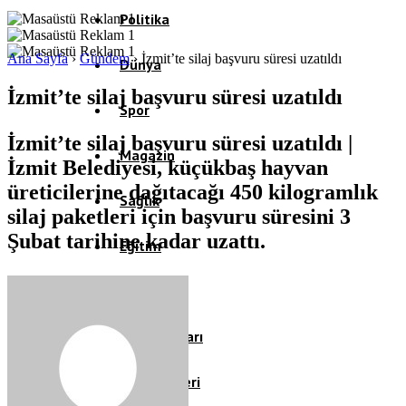
Politika
Ana Sayfa
›
Gündem
›
İzmit’te silaj başvuru süresi uzatıldı
Dünya
İzmit’te silaj başvuru süresi uzatıldı
Spor
İzmit’te silaj başvuru süresi uzatıldı |
Magazin
İzmit Belediyesi, küçükbaş hayvan
üreticilerine dağıtacağı 450 kilogramlık
Sağlık
silaj paketleri için başvuru süresini 3
Şubat tarihine kadar uzattı.
Eğitim
Teknoloji
Köşe Yazıları
Video Galeri