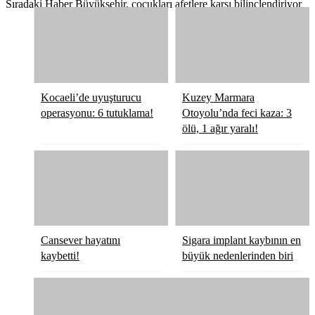
Sıradaki Haber
Büyükşehir, çocukları afetlere karşı bilinçlendiriyor
Kocaeli’de uyuşturucu
Kuzey Marmara
operasyonu: 6 tutuklama!
Otoyolu’nda feci kaza: 3
ölü, 1 ağır yaralı!
Cansever hayatını
Sigara implant kaybının en
kaybetti!
büyük nedenlerinden biri