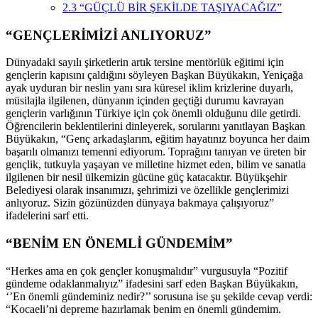
2.3
“GÜÇLÜ BİR ŞEKİLDE TAŞIYACAĞIZ”
“GENÇLERİMİZİ ANLIYORUZ”
Dünyadaki sayılı şirketlerin artık tersine mentörlük eğitimi için
gençlerin kapısını çaldığını söyleyen Başkan Büyükakın, Yeniçağa
ayak uyduran bir neslin yanı sıra küresel iklim krizlerine duyarlı,
müsilajla ilgilenen, dünyanın içinden geçtiği durumu kavrayan
gençlerin varlığının Türkiye için çok önemli olduğunu dile getirdi.
Öğrencilerin beklentilerini dinleyerek, sorularını yanıtlayan Başkan
Büyükakın, “Genç arkadaşlarım, eğitim hayatınız boyunca her daim
başarılı olmanızı temenni ediyorum. Toprağını tanıyan ve üreten bir
gençlik, tutkuyla yaşayan ve milletine hizmet eden, bilim ve sanatla
ilgilenen bir nesil ülkemizin gücüne güç katacaktır. Büyükşehir
Belediyesi olarak insanımızı, şehrimizi ve özellikle gençlerimizi
anlıyoruz. Sizin gözünüzden dünyaya bakmaya çalışıyoruz”
ifadelerini sarf etti.
“BENİM EN ÖNEMLİ GÜNDEMİM”
“Herkes ama en çok gençler konuşmalıdır” vurgusuyla “Pozitif
gündeme odaklanmalıyız” ifadesini sarf eden Başkan Büyükakın,
‘’En önemli gündeminiz nedir?’’ sorusuna ise şu şekilde cevap verdi:
“Kocaeli’ni depreme hazırlamak benim en önemli gündemim.