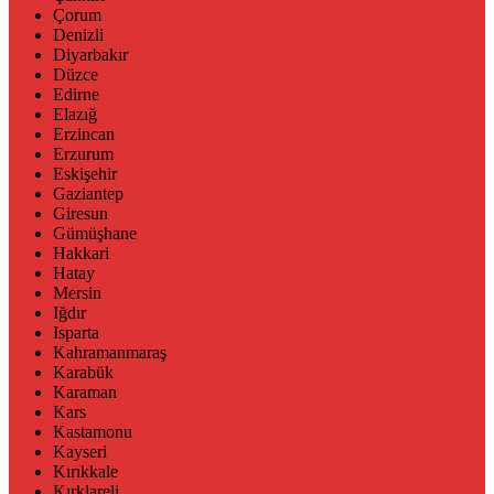
Çorum
Denizli
Diyarbakır
Düzce
Edirne
Elazığ
Erzincan
Erzurum
Eskişehir
Gaziantep
Giresun
Gümüşhane
Hakkari
Hatay
Mersin
Iğdır
Isparta
Kahramanmaraş
Karabük
Karaman
Kars
Kastamonu
Kayseri
Kırıkkale
Kırklareli