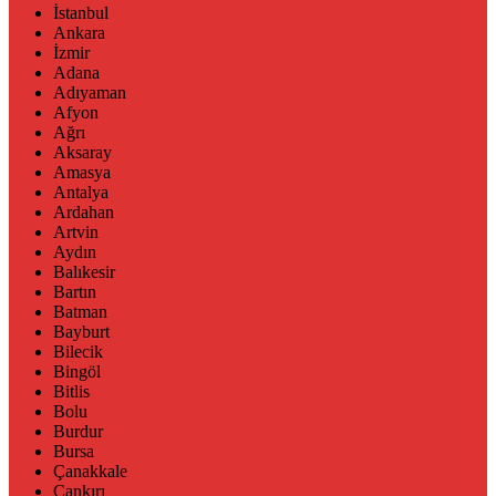
İstanbul
Ankara
İzmir
Adana
Adıyaman
Afyon
Ağrı
Aksaray
Amasya
Antalya
Ardahan
Artvin
Aydın
Balıkesir
Bartın
Batman
Bayburt
Bilecik
Bingöl
Bitlis
Bolu
Burdur
Bursa
Çanakkale
Çankırı