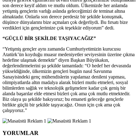
son derece keyif aldım ve mutlu oldum. Ülkemizde her anlamda
yetişmiş gençlerin varlığı aslında geleceğimizi de teminat altına
almaktadır. Onlarla son derece perdesiz bir şekilde konuşmak,
düşünce dünyalarını bize açmaları çok değerliydi. Bu fırsatı bize
verdikleri için gençlerimize çok teşekkür ediyorum” dedi.
“GÜÇLÜ BİR ŞEKİLDE TAŞIYACAĞIZ”
“Yetişmiş gençler aynı zamanda Cumhuriyetimizin kurucusu
Atatürk’ün koyduğu muasır medeniyetler seviyesinin üzerine çıkma
hedefine ulaşmak demektir” diyen Başkan Büyükakın,
değerlendirmelerini şu şekilde tamamladı: “O hedef her devasında
yükseldiğinde, ülkemizin gençleri bugün nasıl Savunma
Sanayisindeki genç mühendislerin yapılamaz denileni yapması,
olimpiyatlarda altın madalya alarak bizleri mutlu etmeleri, sosyal
bilimlerden sağlık ve teknolojik gelişmelere kadar çok geniş bir
alanda başarılar elde etmesi bizleri çok ama çok mutlu etmektedir.
Biz olaya şu şekilde bakıyoruz; bu emaneti geleceğe gençlerle
birlikte güçlü bir şekilde taşıyacağız. Onun için çok ama çok
çalışıyoruz.”
YORUMLAR