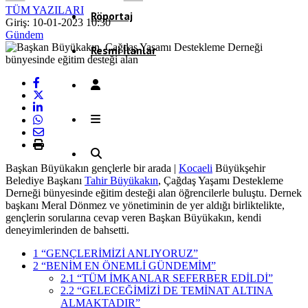
TÜM YAZILARI
Röportaj
Giriş: 10-01-2023 10:30
Gündem
Resmi İlanlar
Başkan Büyükakın gençlerle bir arada |
Kocaeli
Büyükşehir
Belediye Başkanı
Tahir Büyükakın
, Çağdaş Yaşamı Destekleme
Derneği bünyesinde eğitim desteği alan öğrencilerle buluştu. Dernek
başkanı Meral Dönmez ve yönetiminin de yer aldığı birliktelikte,
gençlerin sorularına cevap veren Başkan Büyükakın, kendi
deneyimlerinden de bahsetti.
1
“GENÇLERİMİZİ ANLIYORUZ”
2
“BENİM EN ÖNEMLİ GÜNDEMİM”
2.1
“TÜM İMKANLAR SEFERBER EDİLDİ”
2.2
“GELECEĞİMİZİ DE TEMİNAT ALTINA
ALMAKTADIR”