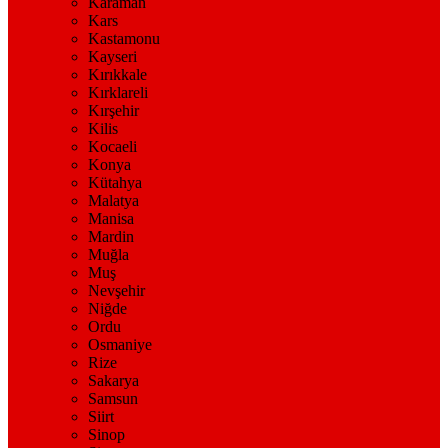
Karaman
Kars
Kastamonu
Kayseri
Kırıkkale
Kırklareli
Kırşehir
Kilis
Kocaeli
Konya
Kütahya
Malatya
Manisa
Mardin
Muğla
Muş
Nevşehir
Niğde
Ordu
Osmaniye
Rize
Sakarya
Samsun
Siirt
Sinop