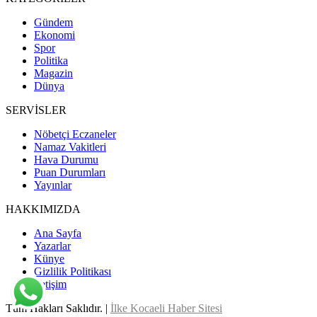
Gündem
Ekonomi
Spor
Politika
Magazin
Dünya
SERVİSLER
Nöbetçi Eczaneler
Namaz Vakitleri
Hava Durumu
Puan Durumları
Yayınlar
HAKKIMIZDA
Ana Sayfa
Yazarlar
Künye
Gizlilik Politikası
İletişim
Tüm Hakları Saklıdır. |
İlke Kocaeli Haber Sitesi