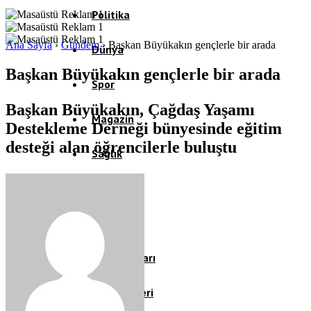
Politika
Ana Sayfa
›
Gündem
›
Başkan Büyükakın gençlerle bir arada
Dünya
Başkan Büyükakın gençlerle bir arada
Spor
Başkan Büyükakın, Çağdaş Yaşamı
Magazin
Destekleme Derneği bünyesinde eğitim
desteği alan öğrencilerle buluştu
Sağlık
Eğitim
Teknoloji
Köşe Yazıları
Video Galeri