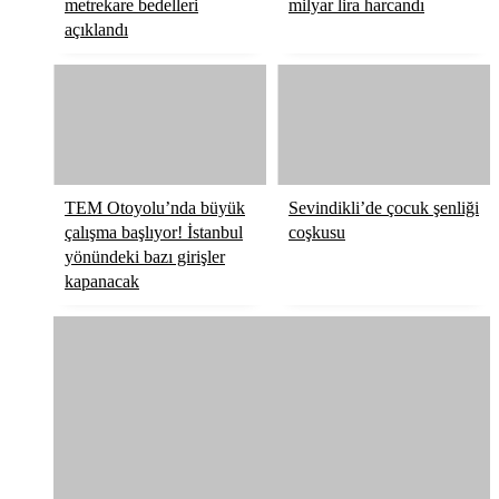
metrekare bedelleri
milyar lira harcandı
açıklandı
TEM Otoyolu’nda büyük
Sevindikli’de çocuk şenliği
çalışma başlıyor! İstanbul
coşkusu
yönündeki bazı girişler
kapanacak