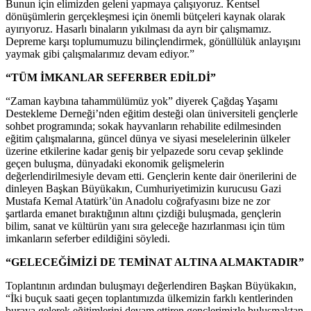
Bunun için elimizden geleni yapmaya çalışıyoruz. Kentsel
dönüşümlerin gerçekleşmesi için önemli bütçeleri kaynak olarak
ayırıyoruz. Hasarlı binaların yıkılması da ayrı bir çalışmamız.
Depreme karşı toplumumuzu bilinçlendirmek, gönüllülük anlayışını
yaymak gibi çalışmalarımız devam ediyor.”
“TÜM İMKANLAR SEFERBER EDİLDİ”
“Zaman kaybına tahammülümüz yok” diyerek Çağdaş Yaşamı
Destekleme Derneği’nden eğitim desteği olan üniversiteli gençlerle
sohbet programında; sokak hayvanların rehabilite edilmesinden
eğitim çalışmalarına, güncel dünya ve siyasi meselelerinin ülkeler
üzerine etkilerine kadar geniş bir yelpazede soru cevap şeklinde
geçen buluşma, dünyadaki ekonomik gelişmelerin
değerlendirilmesiyle devam etti. Gençlerin kente dair önerilerini de
dinleyen Başkan Büyükakın, Cumhuriyetimizin kurucusu Gazi
Mustafa Kemal Atatürk’ün Anadolu coğrafyasını bize ne zor
şartlarda emanet bıraktığının altını çizdiği buluşmada, gençlerin
bilim, sanat ve kültürün yanı sıra geleceğe hazırlanması için tüm
imkanların seferber edildiğini söyledi.
“GELECEĞİMİZİ DE TEMİNAT ALTINA ALMAKTADIR”
Toplantının ardından buluşmayı değerlendiren Başkan Büyükakın,
“İki buçuk saati geçen toplantımızda ülkemizin farklı kentlerinden
buraya gelerek eğitimlerini devam ettiren gençlerimizle buluşmaktan