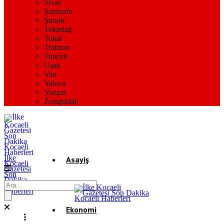
Sivas
Şanlıurfa
Şırnak
Tekirdağ
Tokat
Trabzon
Tunceli
Uşak
Van
Yalova
Yozgat
Zonguldak
İlke
Asayiş
Kocaeli
Gazetesi
Son
Dakika
Gündem
Kocaeli
Haberleri
Ekonomi