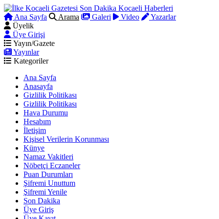
Ana Sayfa
Arama
Galeri
Video
Yazarlar
Üyelik
Üye Girişi
Yayın/Gazete
Yayınlar
Kategoriler
Ana Sayfa
Anasayfa
Gizlilik Politikası
Gizlilik Politikası
Hava Durumu
Hesabım
İletişim
Kişisel Verilerin Korunması
Künye
Namaz Vakitleri
Nöbetçi Eczaneler
Puan Durumları
Şifremi Unuttum
Şifremi Yenile
Son Dakika
Üye Giriş
Üye Kayıt