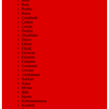
Bitlis
Bolu
Burdur
Bursa
Çanakkale
Çankırı
Çorum
Denizli
Diyarbakır
Düzce
Edirne
Elazığ
Erzincan
Erzurum
Eskişehir
Gaziantep
Giresun
Gümüşhane
Hakkari
Hatay
Mersin
Iğdır
Isparta
Kahramanmaraş
Karabük