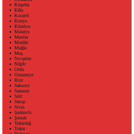
Kırşehir
Kilis
Kocaeli
Konya
Kütahya
Malatya
Manisa
Mardin
Muğla
Muş
Nevşehir
Niğde
Ordu
Osmaniye
Rize
Sakarya
Samsun
Siirt
Sinop
Sivas
Şanlıurfa
Şırnak
Tekirdağ
Tokat
Trabzon