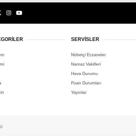
EGORİLER
SERVİSLER
em
Nöbetçi Eczaneler
mi
Namaz Vakitleri
Hava Durumu
a
Puan Durumları
in
Yayınlar
si