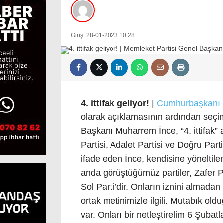
Giriş: 28-01-2023 10:28
4. ittifak geliyor!
|
Cumhurbaşkanı
olarak açıklamasının ardından seçim
Başkanı Muharrem İnce, “4. ittifak” 
Partisi, Adalet Partisi ve Doğru Parti’
ifade eden İnce, kendisine yöneltilen 
anda görüştüğümüz partiler, Zafer Pa
Sol Parti’dir. Onların iznini almad
ortak metinimizle ilgili. Mutabık old
var. Onları bir netleştirelim 6 Şubatla 