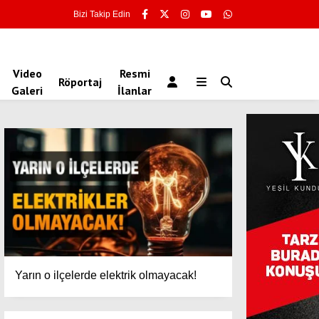
Bizi Takip Edin
Video
Resmi
Röportaj
Galeri
İlanlar
Yarın o ilçelerde elektrik olmayacak!