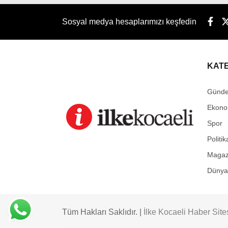
Sosyal medya hesaplarımızı keşfedin
KAT
Günd
Ekono
Spor
Politik
Magaz
Dünya
Tüm Hakları Saklıdır. |
İlke Kocaeli Haber Site