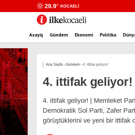
29.9
°
KOCAELI
Asayiş
Gündem
Ekonomi
Politika
Düny
Ana Sayfa
›
Gündem
›
4. ittifak geliyor!
4. ittifak geliyor!
4. ittifak geliyor! | Memleket P
Demokratik Sol Parti, Zafer Parti
görüştüklerini ve yeni bir ittifak