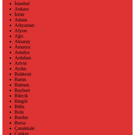
İstanbul
Ankara
İzmir
Adana
Adıyaman
Afyon
Ağrı
Aksaray
Amasya
Antalya
Ardahan
Artvin
Aydın
Balıkesir
Bartın
Batman
Bayburt
Bilecik
Bingöl
Bitlis
Bolu
Burdur
Bursa
Çanakkale
Çankırı