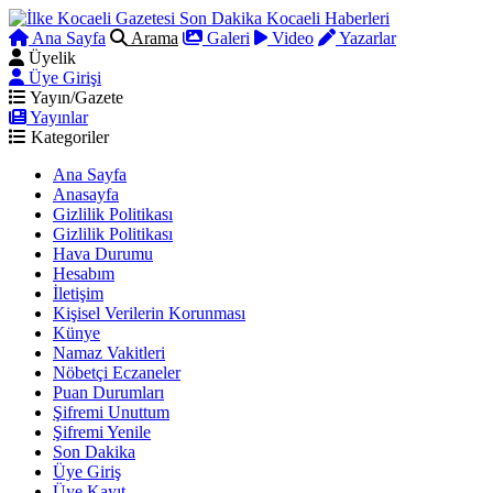
Ana Sayfa
Arama
Galeri
Video
Yazarlar
Üyelik
Üye Girişi
Yayın/Gazete
Yayınlar
Kategoriler
Ana Sayfa
Anasayfa
Gizlilik Politikası
Gizlilik Politikası
Hava Durumu
Hesabım
İletişim
Kişisel Verilerin Korunması
Künye
Namaz Vakitleri
Nöbetçi Eczaneler
Puan Durumları
Şifremi Unuttum
Şifremi Yenile
Son Dakika
Üye Giriş
Üye Kayıt