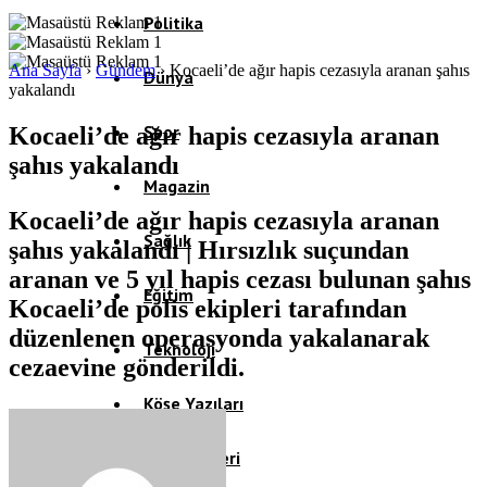
Politika
Ana Sayfa
›
Gündem
›
Kocaeli’de ağır hapis cezasıyla aranan şahıs
Dünya
yakalandı
Spor
Kocaeli’de ağır hapis cezasıyla aranan
şahıs yakalandı
Magazin
Kocaeli’de ağır hapis cezasıyla aranan
Sağlık
şahıs yakalandı | Hırsızlık suçundan
aranan ve 5 yıl hapis cezası bulunan şahıs
Eğitim
Kocaeli’de polis ekipleri tarafından
düzenlenen operasyonda yakalanarak
Teknoloji
cezaevine gönderildi.
Köşe Yazıları
Video Galeri