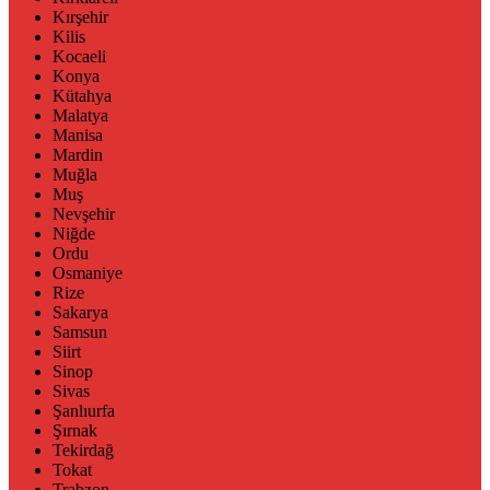
Kırşehir
Kilis
Kocaeli
Konya
Kütahya
Malatya
Manisa
Mardin
Muğla
Muş
Nevşehir
Niğde
Ordu
Osmaniye
Rize
Sakarya
Samsun
Siirt
Sinop
Sivas
Şanlıurfa
Şırnak
Tekirdağ
Tokat
Trabzon