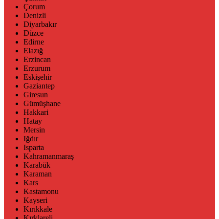
Çorum
Denizli
Diyarbakır
Düzce
Edirne
Elazığ
Erzincan
Erzurum
Eskişehir
Gaziantep
Giresun
Gümüşhane
Hakkari
Hatay
Mersin
Iğdır
Isparta
Kahramanmaraş
Karabük
Karaman
Kars
Kastamonu
Kayseri
Kırıkkale
Kırklareli