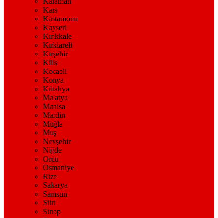
Karaman
Kars
Kastamonu
Kayseri
Kırıkkale
Kırklareli
Kırşehir
Kilis
Kocaeli
Konya
Kütahya
Malatya
Manisa
Mardin
Muğla
Muş
Nevşehir
Niğde
Ordu
Osmaniye
Rize
Sakarya
Samsun
Siirt
Sinop