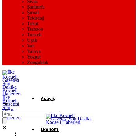
Sivas
Şanlıurfa
Şırnak
Tekirdağ
Tokat
Trabzon
Tunceli
Uşak
Van
Yalova
Yozgat
Zonguldak
İlke
Asayiş
Kocaeli
Gazetesi
Son
Dakika
Gündem
Kocaeli
Haberleri
Ekonomi