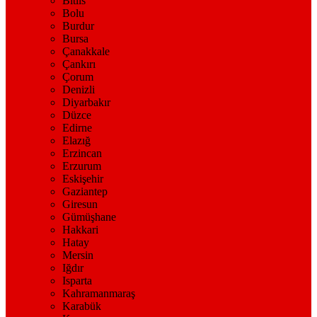
Bitlis
Bolu
Burdur
Bursa
Çanakkale
Çankırı
Çorum
Denizli
Diyarbakır
Düzce
Edirne
Elazığ
Erzincan
Erzurum
Eskişehir
Gaziantep
Giresun
Gümüşhane
Hakkari
Hatay
Mersin
Iğdır
Isparta
Kahramanmaraş
Karabük