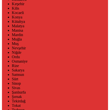
Kırşehir
Kilis
Kocaeli
Konya
Kütahya
Malatya
Manisa
Mardin
Muğla
Muş
Nevşehir
Niğde
Ordu
Osmaniye
Rize
Sakarya
Samsun
Siirt
Sinop
Sivas
Şanlıurfa
Şırnak
Tekirdağ
Tokat
Trabzon