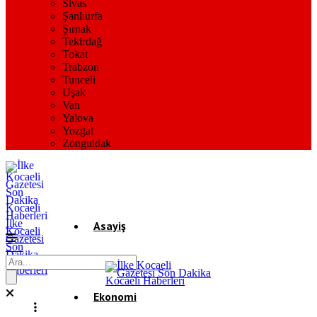
Sivas
Şanlıurfa
Şırnak
Tekirdağ
Tokat
Trabzon
Tunceli
Uşak
Van
Yalova
Yozgat
Zonguldak
İlke
Asayiş
Kocaeli
Gazetesi
Son
Dakika
Gündem
Kocaeli
Haberleri
Ekonomi