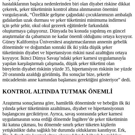
hastalıklarının başlıca nedenlerinden biri olan diyabet riskine dikkat
çekerek, şeker tüketiminin kontrol altına alınmasının önemini
vurgulayarak, “Özellikle gelişme çağındaki çocuklarımızın ambalajlı
gıdalardan uzak durması ve şeker tüketimini minimuma indirmesi
için şehir şehir, okul okul gezerek eğitimlerle farkındalık
oluşturmaya çalışıyoruz. Dünyada bu konuda yapılmış en güncel
araştırmalar da çabamızın ne kadar önemli olduğunu ortaya koyuyor.
Güney Kaliforniya Üniversitesi araştırmacılarının annenin gebelik
döneminde ve doğumdan sonraki ilk iki yılda düşük şeker
tüketiminin diyabet ve hipertansiyon riskini nasıl azalttığını ortaya
koyuyor. İkinci Dünya Savaşı’ndaki şeker karnesi uygulamasıyla
yapılan karşılaştırmalı çalışmada, düşük şeker tüketimi olan
bireylerin diyabet riskinin yüzde 35, hipertansiyon riskinin ise yüzde
20 oranında azaldığı görülmüş. Bu sonuçlar bize, şekerle
mücadelenin anne karnından başlaması gerektiğini gösteriyor” dedi.
KONTROL ALTINDA TUTMAK ÖNEMLİ
Araştırma sonuçlarına göre, hamilelik döneminde ve bebeğin ilk iki
yılında şeker tüketiminin azaltılması, diyabet ve hipertansiyonun
başlangıcını geciktiriyor. Ayrıca, savaş sonrasında şeker karnesi
uygulamasının sona erdiği dönemde İngiltere’de şeker tüketiminin
iki katına çıkması, bu dönemde sınırlı şeker tüketen kişilerin
yetişkinlikte daha sağlıklı bir durumda olduklarını kanıtlıyor. Erk,