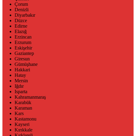
Çorum
Denizli
Diyarbakır
Düzce
Edirne
Elazığ
Erzincan
Erzurum
Eskişehir
Gaziantep
Giresun
Gümüşhane
Hakkari
Hatay
Mersin
Iğdır
Isparta
Kahramanmaraş
Karabük
Karaman
Kars
Kastamonu
Kayseri
Kırıkkale
Kırklareli