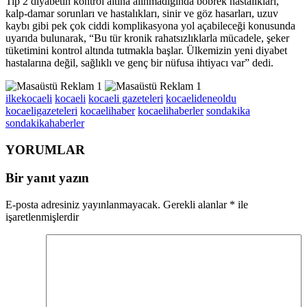
Tip 2 diyabetin kontrol altına alınmadığında böbrek hastalıkları,
kalp-damar sorunları ve hastalıkları, sinir ve göz hasarları, uzuv
kaybı gibi pek çok ciddi komplikasyona yol açabileceği konusunda
uyarıda bulunarak, “Bu tür kronik rahatsızlıklarla mücadele, şeker
tüketimini kontrol altında tutmakla başlar. Ülkemizin yeni diyabet
hastalarına değil, sağlıklı ve genç bir nüfusa ihtiyacı var” dedi.
ilkekocaeli
kocaeli
kocaeli gazeteleri
kocaelideneoldu
kocaeligazeteleri
kocaelihaber
kocaelihaberler
sondakika
sondakikahaberler
YORUMLAR
Bir yanıt yazın
E-posta adresiniz yayınlanmayacak.
Gerekli alanlar
*
ile
işaretlenmişlerdir