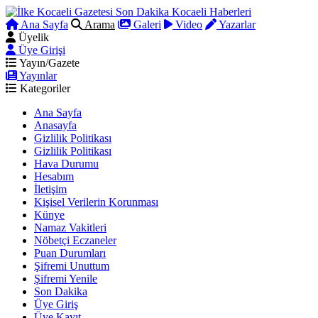
Ana Sayfa
Arama
Galeri
Video
Yazarlar
Üyelik
Üye Girişi
Yayın/Gazete
Yayınlar
Kategoriler
Ana Sayfa
Anasayfa
Gizlilik Politikası
Gizlilik Politikası
Hava Durumu
Hesabım
İletişim
Kişisel Verilerin Korunması
Künye
Namaz Vakitleri
Nöbetçi Eczaneler
Puan Durumları
Şifremi Unuttum
Şifremi Yenile
Son Dakika
Üye Giriş
Üye Kayıt