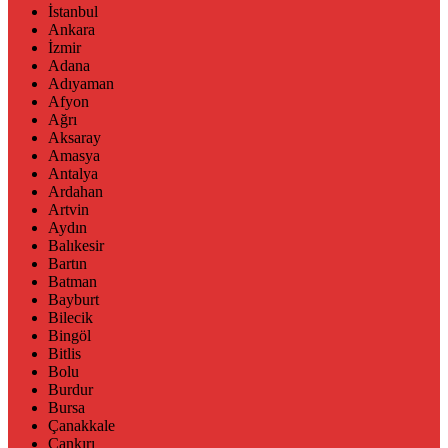
İstanbul
Ankara
İzmir
Adana
Adıyaman
Afyon
Ağrı
Aksaray
Amasya
Antalya
Ardahan
Artvin
Aydın
Balıkesir
Bartın
Batman
Bayburt
Bilecik
Bingöl
Bitlis
Bolu
Burdur
Bursa
Çanakkale
Çankırı