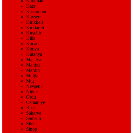
Karaman
Kars
Kastamonu
Kayseri
Kırıkkale
Kırklareli
Kırşehir
Kilis
Kocaeli
Konya
Kütahya
Malatya
Manisa
Mardin
Muğla
Muş
Nevşehir
Niğde
Ordu
Osmaniye
Rize
Sakarya
Samsun
Siirt
Sinop