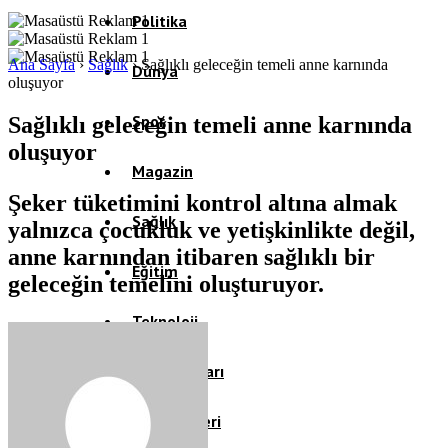
Politika
Ana Sayfa
›
Sağlık
›
Sağlıklı geleceğin temeli anne karnında
Dünya
oluşuyor
Spor
Sağlıklı geleceğin temeli anne karnında
oluşuyor
Magazin
Şeker tüketimini kontrol altına almak
Sağlık
yalnızca çocukluk ve yetişkinlikte değil,
anne karnından itibaren sağlıklı bir
Eğitim
geleceğin temelini oluşturuyor.
Teknoloji
Köşe Yazıları
Video Galeri