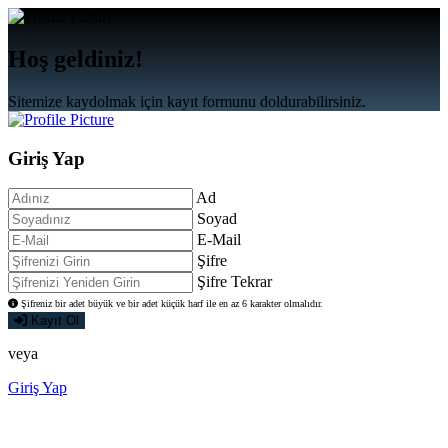
Hoş geldiniz!
Sitemize kaydolmak için kayıt formunu doldurabilirsiniz.
Giriş
Yap
Ad
Soyad
E-Mail
Şifre
Şifre Tekrar
Şifreniz bir adet büyük ve bir adet küçük harf ile en az 6 karakter olmalıdır.
Kayıt Ol
veya
Giriş Yap