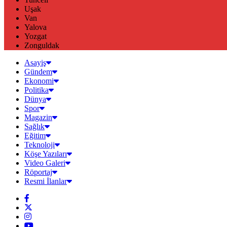
Uşak
Van
Yalova
Yozgat
Zonguldak
Asayiş
Gündem
Ekonomi
Politika
Dünya
Spor
Magazin
Sağlık
Eğitim
Teknoloji
Köşe Yazıları
Video Galeri
Röportaj
Resmi İlanlar