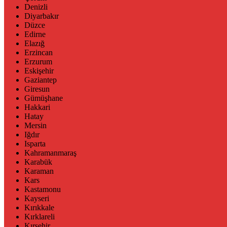
Denizli
Diyarbakır
Düzce
Edirne
Elazığ
Erzincan
Erzurum
Eskişehir
Gaziantep
Giresun
Gümüşhane
Hakkari
Hatay
Mersin
Iğdır
Isparta
Kahramanmaraş
Karabük
Karaman
Kars
Kastamonu
Kayseri
Kırıkkale
Kırklareli
Kırşehir