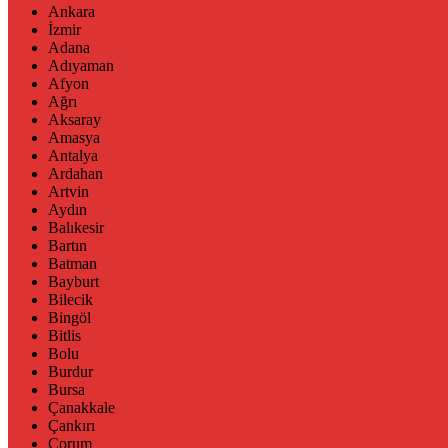
Ankara
İzmir
Adana
Adıyaman
Afyon
Ağrı
Aksaray
Amasya
Antalya
Ardahan
Artvin
Aydın
Balıkesir
Bartın
Batman
Bayburt
Bilecik
Bingöl
Bitlis
Bolu
Burdur
Bursa
Çanakkale
Çankırı
Çorum