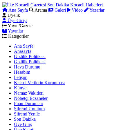
Ana Sayfa
Arama
Galeri
Video
Yazarlar
Üyelik
Üye Girişi
Yayın/Gazete
Yayınlar
Kategoriler
Ana Sayfa
Anasayfa
Gizlilik Politikası
Gizlilik Politikası
Hava Durumu
Hesabım
İletişim
Kişisel Verilerin Korunması
Künye
Namaz Vakitleri
Nöbetçi Eczaneler
Puan Durumları
Şifremi Unuttum
Şifremi Yenile
Son Dakika
Üye Giriş
Üye Kayıt