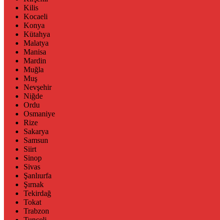
Kilis
Kocaeli
Konya
Kütahya
Malatya
Manisa
Mardin
Muğla
Muş
Nevşehir
Niğde
Ordu
Osmaniye
Rize
Sakarya
Samsun
Siirt
Sinop
Sivas
Şanlıurfa
Şırnak
Tekirdağ
Tokat
Trabzon
Tunceli