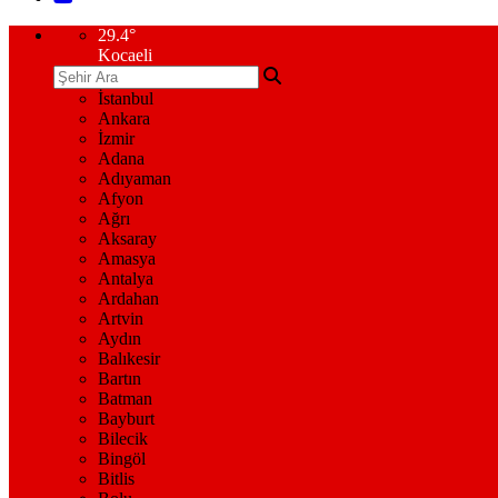
29.4
°
Kocaeli
İstanbul
Ankara
İzmir
Adana
Adıyaman
Afyon
Ağrı
Aksaray
Amasya
Antalya
Ardahan
Artvin
Aydın
Balıkesir
Bartın
Batman
Bayburt
Bilecik
Bingöl
Bitlis