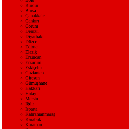
Bolu
Burdur
Bursa
Çanakkale
Çankırı
Çorum
Denizli
Diyarbakır
Düzce
Edirne
Elazığ
Erzincan
Erzurum
Eskişehir
Gaziantep
Giresun
Gümüşhane
Hakkari
Hatay
Mersin
Iğdır
Isparta
Kahramanmaraş
Karabük
Karaman