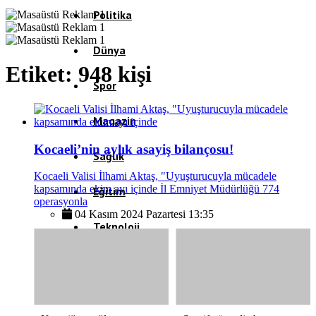
Politika
Dünya
Etiket:
948 kişi
Spor
Magazin
Kocaeli’nin aylık asayiş bilançosu!
Sağlık
Kocaeli Valisi İlhami Aktaş, "Uyuşturucuyla mücadele
kapsamında ekim ayı içinde İl Emniyet Müdürlüğü 774
Eğitim
operasyonla
04 Kasım 2024 Pazartesi 13:35
Teknoloji
Köşe Yazıları
Video Galeri