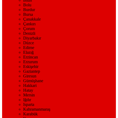
Bitlis
Bolu
Burdur
Bursa
Çanakkale
Çankırı
Çorum
Denizli
Diyarbakır
Düzce
Edirne
Elazığ
Erzincan
Erzurum
Eskişehir
Gaziantep
Giresun
Gümüşhane
Hakkari
Hatay
Mersin
Iğdır
Isparta
Kahramanmaraş
Karabük