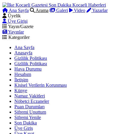
Ana Sayfa
Arama
Galeri
Video
Yazarlar
Üyelik
Üye Girişi
Yayın/Gazete
Yayınlar
Kategoriler
Ana Sayfa
Anasayfa
Gizlilik Politikası
Gizlilik Politikası
Hava Durumu
Hesabım
İletişim
Kişisel Verilerin Korunması
Künye
Namaz Vakitleri
Nöbetçi Eczaneler
Puan Durumları
Şifremi Unuttum
Şifremi Yenile
Son Dakika
Üye Giriş
Üye Kayıt