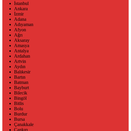
İstanbul
Ankara
İzmir
Adana
Adıyaman
Afyon
Ağrı
Aksaray
Amasya
Antalya
Ardahan
Artvin
Aydın
Balıkesir
Bartın
Batman
Bayburt
Bilecik
Bingöl
Bitlis
Bolu
Burdur
Bursa
Çanakkale
Çankırı