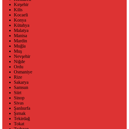
Kırşehir
Kilis
Kocaeli
Konya
Kütahya
Malatya
Manisa
Mardin
Muğla
Muş
Nevşehir
Niğde
Ordu
Osmaniye
Rize
Sakarya
Samsun
Siirt
Sinop
Sivas
Şanlıurfa
Şırnak
Tekirdağ
Tokat
Trabzon