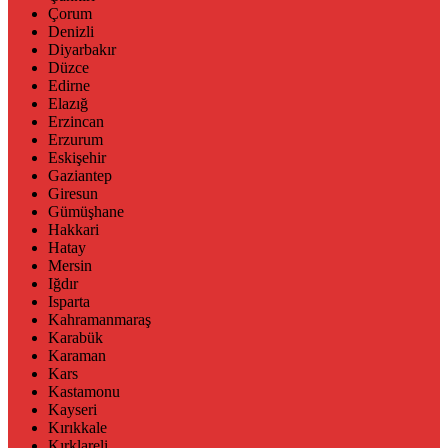
Çorum
Denizli
Diyarbakır
Düzce
Edirne
Elazığ
Erzincan
Erzurum
Eskişehir
Gaziantep
Giresun
Gümüşhane
Hakkari
Hatay
Mersin
Iğdır
Isparta
Kahramanmaraş
Karabük
Karaman
Kars
Kastamonu
Kayseri
Kırıkkale
Kırklareli