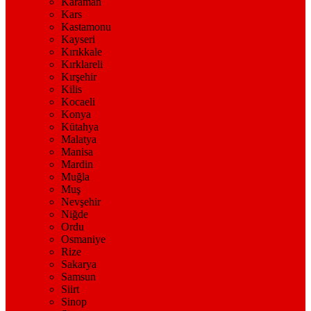
Karaman
Kars
Kastamonu
Kayseri
Kırıkkale
Kırklareli
Kırşehir
Kilis
Kocaeli
Konya
Kütahya
Malatya
Manisa
Mardin
Muğla
Muş
Nevşehir
Niğde
Ordu
Osmaniye
Rize
Sakarya
Samsun
Siirt
Sinop