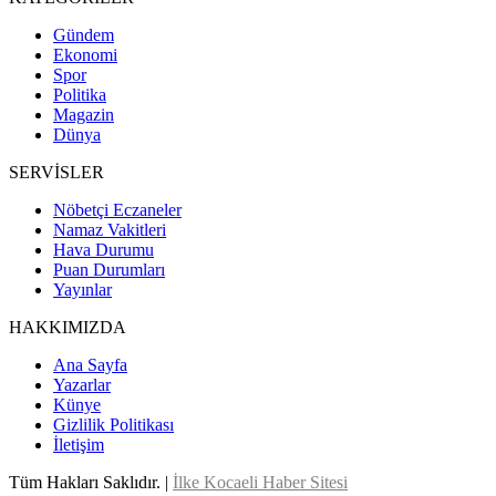
Gündem
Ekonomi
Spor
Politika
Magazin
Dünya
SERVİSLER
Nöbetçi Eczaneler
Namaz Vakitleri
Hava Durumu
Puan Durumları
Yayınlar
HAKKIMIZDA
Ana Sayfa
Yazarlar
Künye
Gizlilik Politikası
İletişim
Tüm Hakları Saklıdır. |
İlke Kocaeli Haber Sitesi