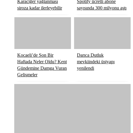
Karaciğer yağlanması
Spotify ücretli abone
Röportaj
siroza kadar ilerleyebilir
sayısında 300 milyonu aştı
Resmi İlanlar
Kocaeli’de Son Bir
Darıca Dutluk
Haftada Neler Oldu? Kent
mevkiindeki üstyapı
Gündemine Damga Vuran
yenilendi
Gelişmeler