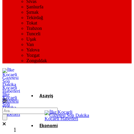
Sivas
Şanlıurfa
Şırnak
Tekirdağ
Tokat
Trabzon
Tunceli
Uşak
Van
Yalova
Yozgat
Zonguldak
İlke
Asayiş
Kocaeli
Gazetesi
Son
Dakika
Gündem
Kocaeli
Haberleri
Ekonomi