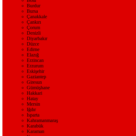
Bolu
Burdur
Bursa
Çanakkale
Çankırı
Çorum
Denizli
Diyarbakır
Düzce
Edirne
Elazığ
Erzincan
Erzurum
Eskişehir
Gaziantep
Giresun
Gümüşhane
Hakkari
Hatay
Mersin
Iğdır
Isparta
Kahramanmaraş
Karabük
Karaman