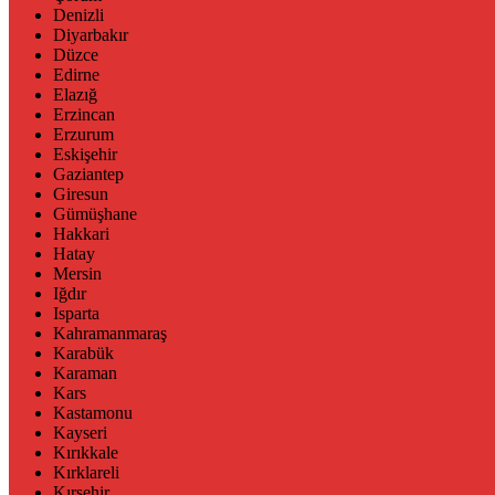
Denizli
Diyarbakır
Düzce
Edirne
Elazığ
Erzincan
Erzurum
Eskişehir
Gaziantep
Giresun
Gümüşhane
Hakkari
Hatay
Mersin
Iğdır
Isparta
Kahramanmaraş
Karabük
Karaman
Kars
Kastamonu
Kayseri
Kırıkkale
Kırklareli
Kırşehir