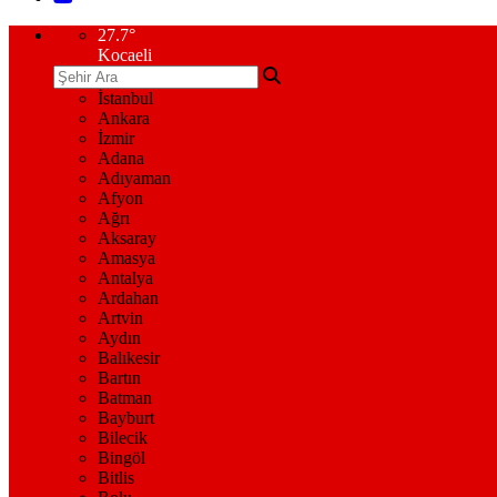
27.7
°
Kocaeli
İstanbul
Ankara
İzmir
Adana
Adıyaman
Afyon
Ağrı
Aksaray
Amasya
Antalya
Ardahan
Artvin
Aydın
Balıkesir
Bartın
Batman
Bayburt
Bilecik
Bingöl
Bitlis