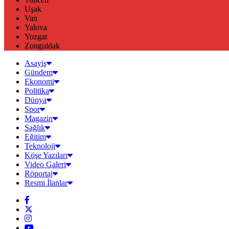
Uşak
Van
Yalova
Yozgat
Zonguldak
Asayiş
Gündem
Ekonomi
Politika
Dünya
Spor
Magazin
Sağlık
Eğitim
Teknoloji
Köşe Yazıları
Video Galeri
Röportaj
Resmi İlanlar