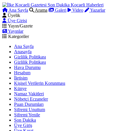
Ana Sayfa
Arama
Galeri
Video
Yazarlar
Üyelik
Üye Girişi
Yayın/Gazete
Yayınlar
Kategoriler
Ana Sayfa
Anasayfa
Gizlilik Politikası
Gizlilik Politikası
Hava Durumu
Hesabım
İletişim
Kişisel Verilerin Korunması
Künye
Namaz Vakitleri
Nöbetçi Eczaneler
Puan Durumları
Şifremi Unuttum
Şifremi Yenile
Son Dakika
Üye Giriş
Üye Kayıt