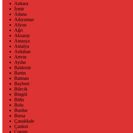
Ankara
İzmir
Adana
Adıyaman
Afyon
Ağrı
Aksaray
Amasya
Antalya
Ardahan
Artvin
Aydın
Balıkesir
Bartın
Batman
Bayburt
Bilecik
Bingöl
Bitlis
Bolu
Burdur
Bursa
Çanakkale
Çankırı
Çorum