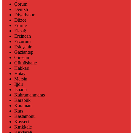
Çorum
Denizli
Diyarbakır
Düzce
Edirne
Elazığ
Erzincan
Erzurum
Eskişehir
Gaziantep
Giresun
Gümüşhane
Hakkari
Hatay
Mersin
Iğdır
Isparta
Kahramanmaraş
Karabük
Karaman
Kars
Kastamonu
Kayseri
Kırıkkale
Kırklareli