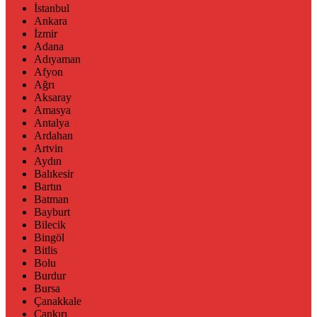
İstanbul
Ankara
İzmir
Adana
Adıyaman
Afyon
Ağrı
Aksaray
Amasya
Antalya
Ardahan
Artvin
Aydın
Balıkesir
Bartın
Batman
Bayburt
Bilecik
Bingöl
Bitlis
Bolu
Burdur
Bursa
Çanakkale
Çankırı