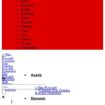
Sivas
Şanlıurfa
Şırnak
Tekirdağ
Tokat
Trabzon
Tunceli
Uşak
Van
Yalova
Yozgat
Zonguldak
İlke
Asayiş
Kocaeli
Gazetesi
Son
Dakika
Gündem
Kocaeli
Haberleri
Ekonomi