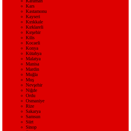
Karaman
Kars
Kastamonu
Kayseri
Kırıkkale
Kırklareli
Kırşehir
Kilis
Kocaeli
Konya
Kütahya
Malatya
Manisa
Mardin
Muğla
Muş
Nevşehir
Niğde
Ordu
Osmaniye
Rize
Sakarya
Samsun
Siirt
Sinop