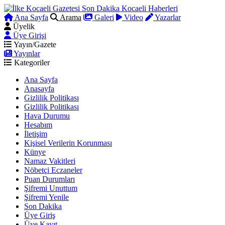
Ana Sayfa
Arama
Galeri
Video
Yazarlar
Üyelik
Üye Girişi
Yayın/Gazete
Yayınlar
Kategoriler
Ana Sayfa
Anasayfa
Gizlilik Politikası
Gizlilik Politikası
Hava Durumu
Hesabım
İletişim
Kişisel Verilerin Korunması
Künye
Namaz Vakitleri
Nöbetçi Eczaneler
Puan Durumları
Şifremi Unuttum
Şifremi Yenile
Son Dakika
Üye Giriş
Üye Kayıt