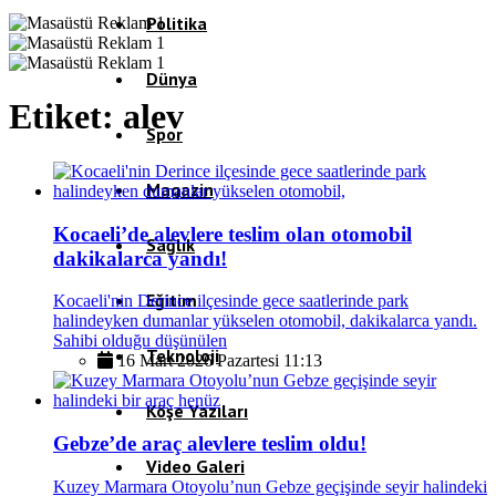
Politika
Dünya
Etiket:
alev
Spor
Magazin
Kocaeli’de alevlere teslim olan otomobil
Sağlık
dakikalarca yandı!
Eğitim
Kocaeli'nin Derince ilçesinde gece saatlerinde park
halindeyken dumanlar yükselen otomobil, dakikalarca yandı.
Sahibi olduğu düşünülen
Teknoloji
16 Mart 2026 Pazartesi 11:13
Köşe Yazıları
Gebze’de araç alevlere teslim oldu!
Video Galeri
Kuzey Marmara Otoyolu’nun Gebze geçişinde seyir halindeki