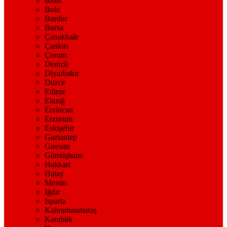
Bitlis
Bolu
Burdur
Bursa
Çanakkale
Çankırı
Çorum
Denizli
Diyarbakır
Düzce
Edirne
Elazığ
Erzincan
Erzurum
Eskişehir
Gaziantep
Giresun
Gümüşhane
Hakkari
Hatay
Mersin
Iğdır
Isparta
Kahramanmaraş
Karabük