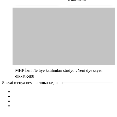
MHP İzmit’te üye katılımları sürüyor: Yeni üye sayısı
dikkat çekti
Sosyal medya hesaplarımızı keşfedin