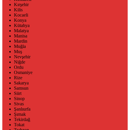
Kırşehir
Kilis
Kocaeli
Konya
Kütahya
Malatya
Manisa
Mardin
Muğla
Muş
Nevşehir
Niğde
Ordu
Osmaniye
Rize
Sakarya
Samsun
Siirt
Sinop
Sivas
Şanlıurfa
Şırnak
Tekirdağ
Tokat
Trabzon