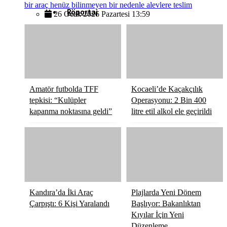
bir araç henüz bilinmeyen bir nedenle alevlere teslim
Röportaj
26 Ocak 2026 Pazartesi 13:59
Resmi İlanlar
Amatör futbolda TFF
Kocaeli’de Kaçakçılık
tepkisi: “Kulüpler
Operasyonu: 2 Bin 400
kapanma noktasına geldi”
litre etil alkol ele geçirildi
Kandıra’da İki Araç
Plajlarda Yeni Dönem
Çarpıştı: 6 Kişi Yaralandı
Başlıyor: Bakanlıktan
Kıyılar İçin Yeni
Düzenleme