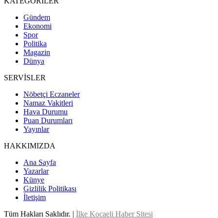
KATEGORİLER
Gündem
Ekonomi
Spor
Politika
Magazin
Dünya
SERVİSLER
Nöbetçi Eczaneler
Namaz Vakitleri
Hava Durumu
Puan Durumları
Yayınlar
HAKKIMIZDA
Ana Sayfa
Yazarlar
Künye
Gizlilik Politikası
İletişim
Tüm Hakları Saklıdır. |
İlke Kocaeli Haber Sitesi