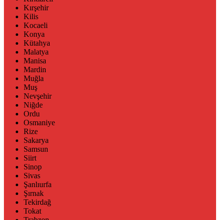
Kırşehir
Kilis
Kocaeli
Konya
Kütahya
Malatya
Manisa
Mardin
Muğla
Muş
Nevşehir
Niğde
Ordu
Osmaniye
Rize
Sakarya
Samsun
Siirt
Sinop
Sivas
Şanlıurfa
Şırnak
Tekirdağ
Tokat
Trabzon