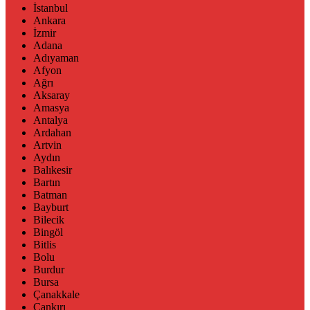
İstanbul
Ankara
İzmir
Adana
Adıyaman
Afyon
Ağrı
Aksaray
Amasya
Antalya
Ardahan
Artvin
Aydın
Balıkesir
Bartın
Batman
Bayburt
Bilecik
Bingöl
Bitlis
Bolu
Burdur
Bursa
Çanakkale
Çankırı