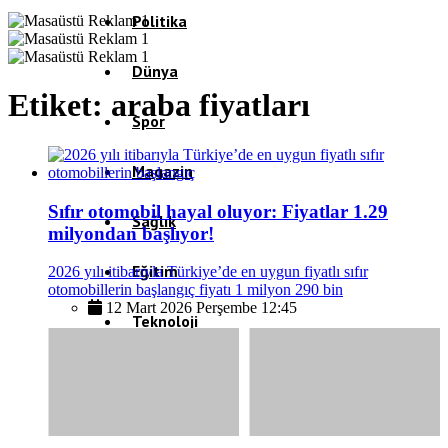
Politika
Dünya
Etiket:
araba fiyatları
Spor
Magazin
Sıfır otomobil hayal oluyor: Fiyatlar 1.29
Sağlık
milyondan başlıyor!
Eğitim
2026 yılı itibarıyla Türkiye’de en uygun fiyatlı sıfır
otomobillerin başlangıç fiyatı 1 milyon 290 bin
12 Mart 2026 Perşembe 12:45
Teknoloji
Köşe Yazıları
Video Galeri