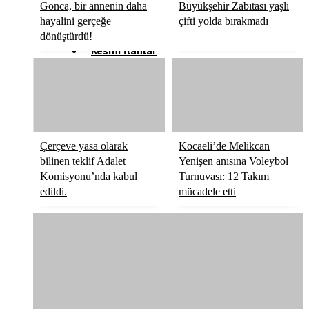
Gonca, bir annenin daha
Büyükşehir Zabıtası yaşlı
Röportaj
hayalini gerçeğe
çifti yolda bırakmadı
dönüştürdü!
Resmi İlanlar
Çerçeve yasa olarak
Kocaeli’de Melikcan
bilinen teklif Adalet
Yenişen anısına Voleybol
Komisyonu’nda kabul
Turnuvası: 12 Takım
edildi.
mücadele etti