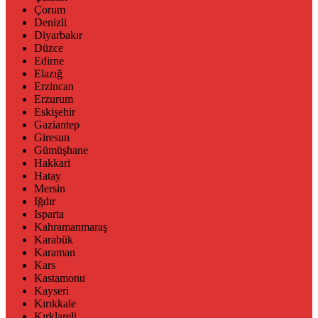
Çorum
Denizli
Diyarbakır
Düzce
Edirne
Elazığ
Erzincan
Erzurum
Eskişehir
Gaziantep
Giresun
Gümüşhane
Hakkari
Hatay
Mersin
Iğdır
Isparta
Kahramanmaraş
Karabük
Karaman
Kars
Kastamonu
Kayseri
Kırıkkale
Kırklareli