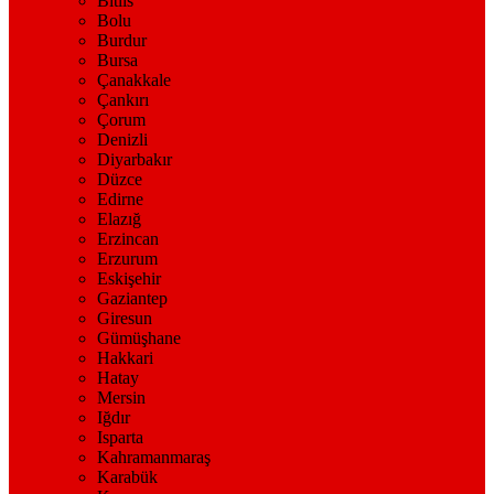
Bitlis
Bolu
Burdur
Bursa
Çanakkale
Çankırı
Çorum
Denizli
Diyarbakır
Düzce
Edirne
Elazığ
Erzincan
Erzurum
Eskişehir
Gaziantep
Giresun
Gümüşhane
Hakkari
Hatay
Mersin
Iğdır
Isparta
Kahramanmaraş
Karabük