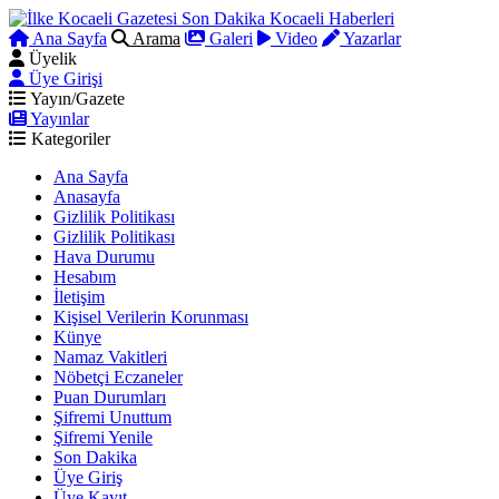
Ana Sayfa
Arama
Galeri
Video
Yazarlar
Üyelik
Üye Girişi
Yayın/Gazete
Yayınlar
Kategoriler
Ana Sayfa
Anasayfa
Gizlilik Politikası
Gizlilik Politikası
Hava Durumu
Hesabım
İletişim
Kişisel Verilerin Korunması
Künye
Namaz Vakitleri
Nöbetçi Eczaneler
Puan Durumları
Şifremi Unuttum
Şifremi Yenile
Son Dakika
Üye Giriş
Üye Kayıt