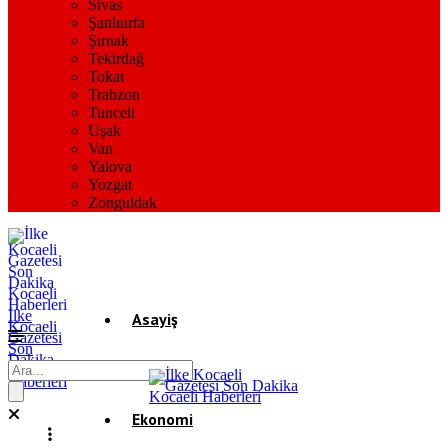
Sivas
Şanlıurfa
Şırnak
Tekirdağ
Tokat
Trabzon
Tunceli
Uşak
Van
Yalova
Yozgat
Zonguldak
İlke
Asayiş
Kocaeli
Gazetesi
Son
Dakika
Gündem
Kocaeli
Haberleri
Ekonomi