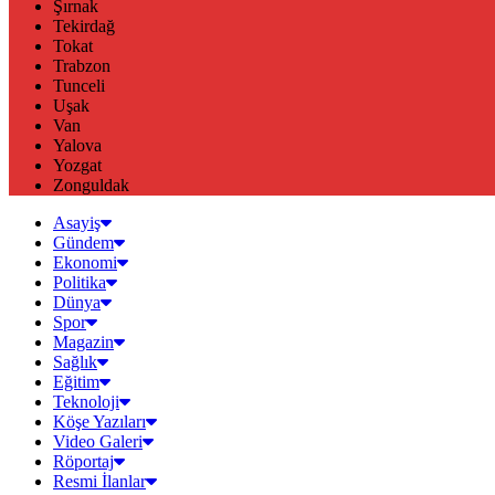
Şırnak
Tekirdağ
Tokat
Trabzon
Tunceli
Uşak
Van
Yalova
Yozgat
Zonguldak
Asayiş
Gündem
Ekonomi
Politika
Dünya
Spor
Magazin
Sağlık
Eğitim
Teknoloji
Köşe Yazıları
Video Galeri
Röportaj
Resmi İlanlar