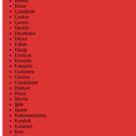
Burdur
Bursa
Çanakkale
Çankırı
Çorum
Denizli
Diyarbakır
Düzce
Edirne
Elazığ
Erzincan
Erzurum
Eskişehir
Gaziantep
Giresun
Gümüşhane
Hakkari
Hatay
Mersin
Iğdır
Isparta
Kahramanmaraş
Karabük
Karaman
Kars