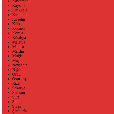
Kastamonu
Kayseri
Kırıkkale
Kırklareli
Kırşehir
Kilis
Kocaeli
Konya
Kütahya
Malatya
Manisa
Mardin
Muğla
Muş
Nevşehir
Niğde
Ordu
Osmaniye
Rize
Sakarya
Samsun
Siirt
Sinop
Sivas
Şanlıurfa