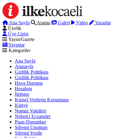
Ana Sayfa
Arama
Galeri
Video
Yazarlar
Üyelik
Üye Girişi
Yayın/Gazete
Yayınlar
Kategoriler
Ana Sayfa
Anasayfa
Gizlilik Politikası
Gizlilik Politikası
Hava Durumu
Hesabım
İletişim
Kişisel Verilerin Korunması
Künye
Namaz Vakitleri
Nöbetçi Eczaneler
Puan Durumları
Şifremi Unuttum
Şifremi Yenile