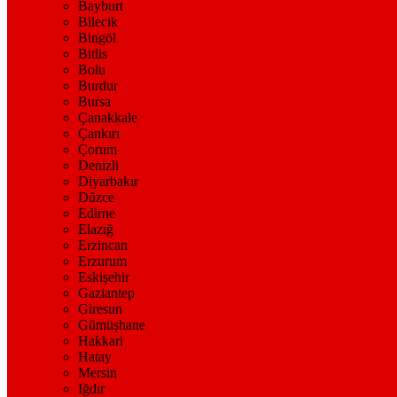
Bayburt
Bilecik
Bingöl
Bitlis
Bolu
Burdur
Bursa
Çanakkale
Çankırı
Çorum
Denizli
Diyarbakır
Düzce
Edirne
Elazığ
Erzincan
Erzurum
Eskişehir
Gaziantep
Giresun
Gümüşhane
Hakkari
Hatay
Mersin
Iğdır