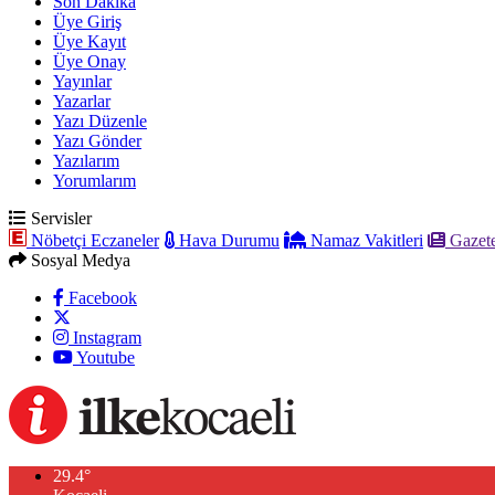
Son Dakika
Üye Giriş
Üye Kayıt
Üye Onay
Yayınlar
Yazarlar
Yazı Düzenle
Yazı Gönder
Yazılarım
Yorumlarım
Servisler
Nöbetçi Eczaneler
Hava Durumu
Namaz Vakitleri
Gazete
Sosyal Medya
Facebook
Instagram
Youtube
29.4
°