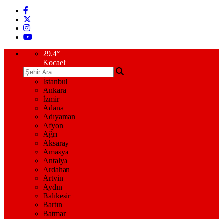
29.4
°
Kocaeli
İstanbul
Ankara
İzmir
Adana
Adıyaman
Afyon
Ağrı
Aksaray
Amasya
Antalya
Ardahan
Artvin
Aydın
Balıkesir
Bartın
Batman