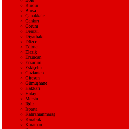
Bolu
Burdur
Bursa
Çanakkale
Çankırı
Çorum
Denizli
Diyarbakır
Düzce
Edirne
Elazığ
Erzincan
Erzurum
Eskişehir
Gaziantep
Giresun
Gümüşhane
Hakkari
Hatay
Mersin
Iğdır
Isparta
Kahramanmaraş
Karabük
Karaman