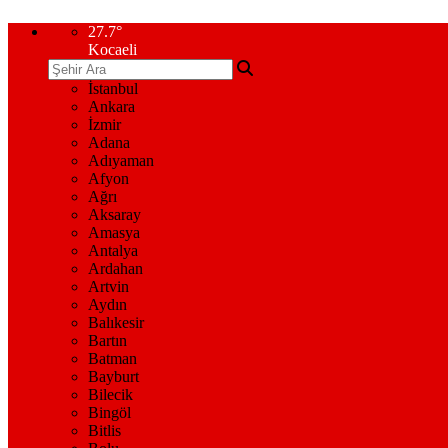
27.7
°
Kocaeli
İstanbul
Ankara
İzmir
Adana
Adıyaman
Afyon
Ağrı
Aksaray
Amasya
Antalya
Ardahan
Artvin
Aydın
Balıkesir
Bartın
Batman
Bayburt
Bilecik
Bingöl
Bitlis