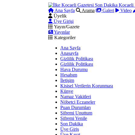
Ana Sayfa
Arama
Galeri
Video
Üyelik
Üye Girişi
Yayın/Gazete
Yayınlar
Kategoriler
Ana Sayfa
Anasayfa
Gizlilik Politikası
Gizlilik Politikası
Hava Durumu
Hesabım
İletişim
Kişisel Verilerin Korunması
Künye
Namaz Vakitleri
Nöbetçi Eczaneler
Puan Durumları
Şifremi Unuttum
Şifremi Yenile
Son Dakika
Üye Giriş
Üye Kayıt