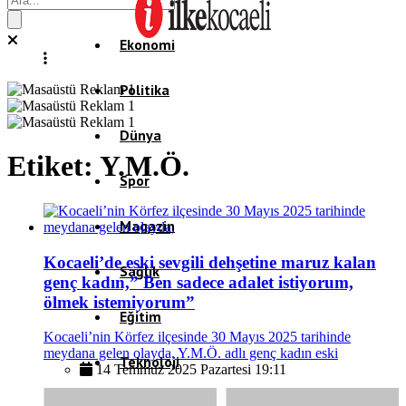
Ekonomi
Politika
Dünya
Etiket:
Y.M.Ö.
Spor
Magazin
Kocaeli’de eski sevgili dehşetine maruz kalan
Sağlık
genç kadın,” Ben sadece adalet istiyorum,
ölmek istemiyorum”
Eğitim
Kocaeli’nin Körfez ilçesinde 30 Mayıs 2025 tarihinde
meydana gelen olayda, Y.M.Ö. adlı genç kadın eski
Teknoloji
14 Temmuz 2025 Pazartesi 19:11