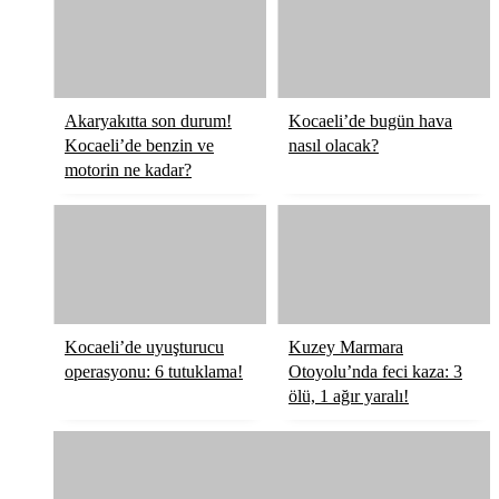
Köşe Yazıları
Video Galeri
Röportaj
Akaryakıtta son durum!
Kocaeli’de bugün hava
Kocaeli’de benzin ve
nasıl olacak?
Resmi İlanlar
motorin ne kadar?
Kocaeli’de uyuşturucu
Kuzey Marmara
operasyonu: 6 tutuklama!
Otoyolu’nda feci kaza: 3
ölü, 1 ağır yaralı!