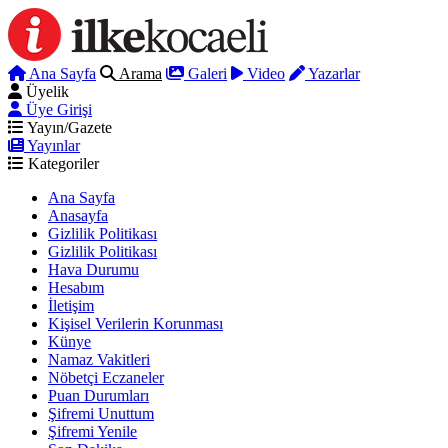
Ana Sayfa
Arama
Galeri
Video
Yazarlar
Üyelik
Üye Girişi
Yayın/Gazete
Yayınlar
Kategoriler
Ana Sayfa
Anasayfa
Gizlilik Politikası
Gizlilik Politikası
Hava Durumu
Hesabım
İletişim
Kişisel Verilerin Korunması
Künye
Namaz Vakitleri
Nöbetçi Eczaneler
Puan Durumları
Şifremi Unuttum
Şifremi Yenile