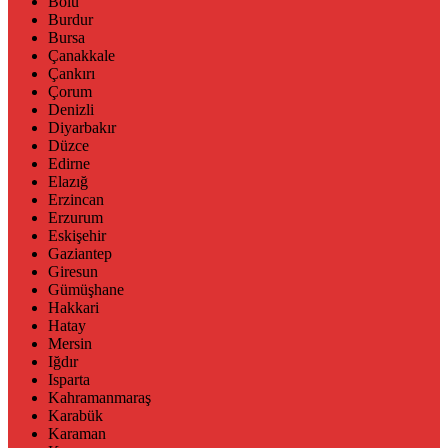
Bolu
Burdur
Bursa
Çanakkale
Çankırı
Çorum
Denizli
Diyarbakır
Düzce
Edirne
Elazığ
Erzincan
Erzurum
Eskişehir
Gaziantep
Giresun
Gümüşhane
Hakkari
Hatay
Mersin
Iğdır
Isparta
Kahramanmaraş
Karabük
Karaman