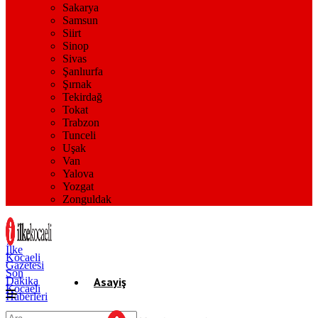
Sakarya
Samsun
Siirt
Sinop
Sivas
Şanlıurfa
Şırnak
Tekirdağ
Tokat
Trabzon
Tunceli
Uşak
Van
Yalova
Yozgat
Zonguldak
İlke
Kocaeli
Gazetesi
Son
Dakika
Asayiş
Kocaeli
Haberleri
Gündem