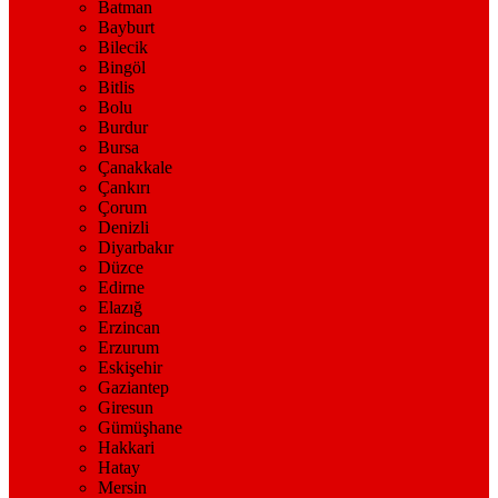
Batman
Bayburt
Bilecik
Bingöl
Bitlis
Bolu
Burdur
Bursa
Çanakkale
Çankırı
Çorum
Denizli
Diyarbakır
Düzce
Edirne
Elazığ
Erzincan
Erzurum
Eskişehir
Gaziantep
Giresun
Gümüşhane
Hakkari
Hatay
Mersin