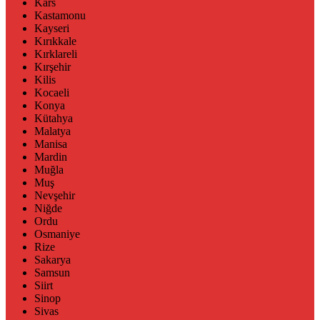
Kars
Kastamonu
Kayseri
Kırıkkale
Kırklareli
Kırşehir
Kilis
Kocaeli
Konya
Kütahya
Malatya
Manisa
Mardin
Muğla
Muş
Nevşehir
Niğde
Ordu
Osmaniye
Rize
Sakarya
Samsun
Siirt
Sinop
Sivas