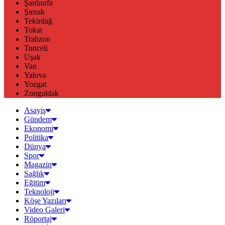
Şanlıurfa
Şırnak
Tekirdağ
Tokat
Trabzon
Tunceli
Uşak
Van
Yalova
Yozgat
Zonguldak
Asayiş
Gündem
Ekonomi
Politika
Dünya
Spor
Magazin
Sağlık
Eğitim
Teknoloji
Köşe Yazıları
Video Galeri
Röportaj