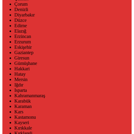
Çorum
Denizli
Diyarbakır
Düzce
Edirne
Elazığ
Erzincan
Erzurum
Eskişehir
Gaziantep
Giresun
Gümüşhane
Hakkari
Hatay
Mersin
Iğdır
Isparta
Kahramanmaraş
Karabük
Karaman
Kars
Kastamonu
Kayseri
Kırıkkale
Kırklareli