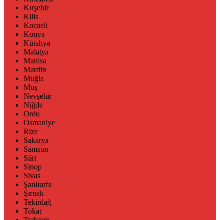
Kırşehir
Kilis
Kocaeli
Konya
Kütahya
Malatya
Manisa
Mardin
Muğla
Muş
Nevşehir
Niğde
Ordu
Osmaniye
Rize
Sakarya
Samsun
Siirt
Sinop
Sivas
Şanlıurfa
Şırnak
Tekirdağ
Tokat
Trabzon