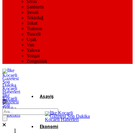
Sivas
Şanlıurfa
Şırnak
Tekirdağ
Tokat
Trabzon
Tunceli
Uşak
Van
Yalova
Yozgat
Zonguldak
İlke
Asayiş
Kocaeli
Gazetesi
Son
Dakika
Gündem
Kocaeli
Haberleri
Ekonomi