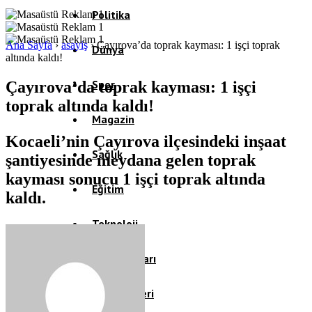
Politika
Ana Sayfa
›
asayiş
›
Çayırova’da toprak kayması: 1 işçi toprak
Dünya
altında kaldı!
Spor
Çayırova’da toprak kayması: 1 işçi
toprak altında kaldı!
Magazin
Kocaeli’nin Çayırova ilçesindeki inşaat
Sağlık
şantiyesinde meydana gelen toprak
kayması sonucu 1 işçi toprak altında
Eğitim
kaldı.
Teknoloji
Köşe Yazıları
Video Galeri