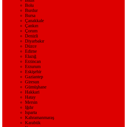
Bitlis
Bolu
Burdur
Bursa
Çanakkale
Çankırı
Çorum
Denizli
Diyarbakır
Düzce
Edirne
Elazığ
Erzincan
Erzurum
Eskişehir
Gaziantep
Giresun
Gümüşhane
Hakkari
Hatay
Mersin
Iğdır
Isparta
Kahramanmaraş
Karabük