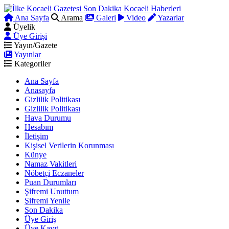
Ana Sayfa
Arama
Galeri
Video
Yazarlar
Üyelik
Üye Girişi
Yayın/Gazete
Yayınlar
Kategoriler
Ana Sayfa
Anasayfa
Gizlilik Politikası
Gizlilik Politikası
Hava Durumu
Hesabım
İletişim
Kişisel Verilerin Korunması
Künye
Namaz Vakitleri
Nöbetçi Eczaneler
Puan Durumları
Şifremi Unuttum
Şifremi Yenile
Son Dakika
Üye Giriş
Üye Kayıt