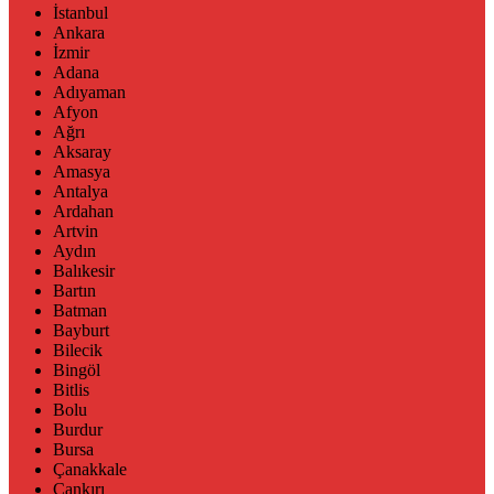
İstanbul
Ankara
İzmir
Adana
Adıyaman
Afyon
Ağrı
Aksaray
Amasya
Antalya
Ardahan
Artvin
Aydın
Balıkesir
Bartın
Batman
Bayburt
Bilecik
Bingöl
Bitlis
Bolu
Burdur
Bursa
Çanakkale
Çankırı