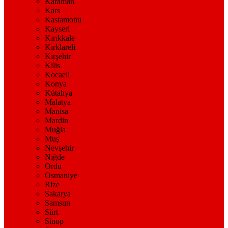
Karaman
Kars
Kastamonu
Kayseri
Kırıkkale
Kırklareli
Kırşehir
Kilis
Kocaeli
Konya
Kütahya
Malatya
Manisa
Mardin
Muğla
Muş
Nevşehir
Niğde
Ordu
Osmaniye
Rize
Sakarya
Samsun
Siirt
Sinop