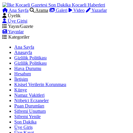
Ana Sayfa
Arama
Galeri
Video
Yazarlar
Üyelik
Üye Girişi
Yayın/Gazete
Yayınlar
Kategoriler
Ana Sayfa
Anasayfa
Gizlilik Politikası
Gizlilik Politikası
Hava Durumu
Hesabım
İletişim
Kişisel Verilerin Korunması
Künye
Namaz Vakitleri
Nöbetçi Eczaneler
Puan Durumları
Şifremi Unuttum
Şifremi Yenile
Son Dakika
Üye Giriş
Üye Kayıt