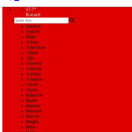
17.7
°
Kocaeli
İstanbul
Ankara
İzmir
Adana
Adıyaman
Afyon
Ağrı
Aksaray
Amasya
Antalya
Ardahan
Artvin
Aydın
Balıkesir
Bartın
Batman
Bayburt
Bilecik
Bingöl
Bitlis