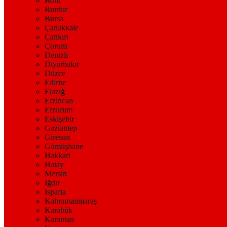
Bolu
Burdur
Bursa
Çanakkale
Çankırı
Çorum
Denizli
Diyarbakır
Düzce
Edirne
Elazığ
Erzincan
Erzurum
Eskişehir
Gaziantep
Giresun
Gümüşhane
Hakkari
Hatay
Mersin
Iğdır
Isparta
Kahramanmaraş
Karabük
Karaman