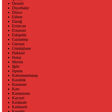
Denizli
Diyarbakır
Düzce
Edirne
Elazığ
Erzincan
Erzurum
Eskişehir
Gaziantep
Giresun
Gümüşhane
Hakkari
Hatay
Mersin
Iğdır
Isparta
Kahramanmaraş
Karabük
Karaman
Kars
Kastamonu
Kayseri
Kırıkkale
Kırklareli
Kırşehir