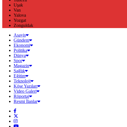
Uşak
Van
Yalova
Yozgat
Zonguldak
Asayiş
Gündem
Ekonomi
Politika
Dünya
Spor
Magazin
Sağlık
Eğitim
Teknoloji
Köşe Yazıları
Video Galeri
Röportaj
Resmi İlanlar