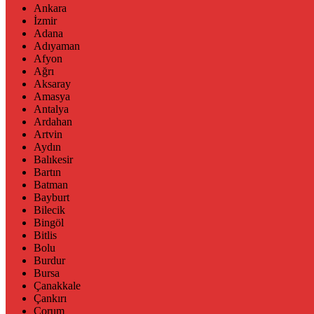
Ankara
İzmir
Adana
Adıyaman
Afyon
Ağrı
Aksaray
Amasya
Antalya
Ardahan
Artvin
Aydın
Balıkesir
Bartın
Batman
Bayburt
Bilecik
Bingöl
Bitlis
Bolu
Burdur
Bursa
Çanakkale
Çankırı
Çorum