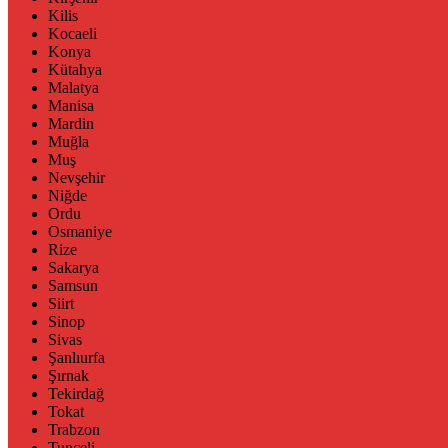
Kilis
Kocaeli
Konya
Kütahya
Malatya
Manisa
Mardin
Muğla
Muş
Nevşehir
Niğde
Ordu
Osmaniye
Rize
Sakarya
Samsun
Siirt
Sinop
Sivas
Şanlıurfa
Şırnak
Tekirdağ
Tokat
Trabzon
Tunceli