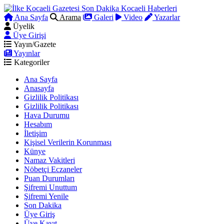
Ana Sayfa
Arama
Galeri
Video
Yazarlar
Üyelik
Üye Girişi
Yayın/Gazete
Yayınlar
Kategoriler
Ana Sayfa
Anasayfa
Gizlilik Politikası
Gizlilik Politikası
Hava Durumu
Hesabım
İletişim
Kişisel Verilerin Korunması
Künye
Namaz Vakitleri
Nöbetçi Eczaneler
Puan Durumları
Şifremi Unuttum
Şifremi Yenile
Son Dakika
Üye Giriş
Üye Kayıt