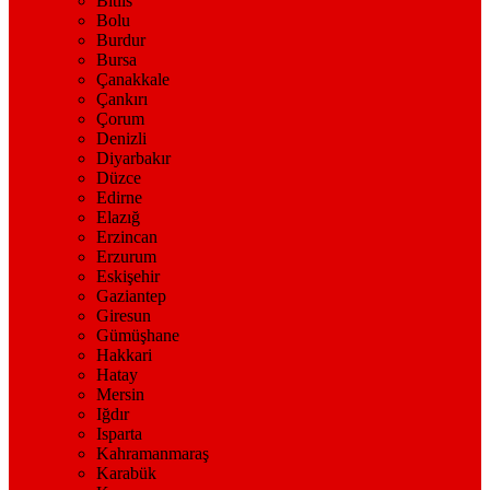
Bitlis
Bolu
Burdur
Bursa
Çanakkale
Çankırı
Çorum
Denizli
Diyarbakır
Düzce
Edirne
Elazığ
Erzincan
Erzurum
Eskişehir
Gaziantep
Giresun
Gümüşhane
Hakkari
Hatay
Mersin
Iğdır
Isparta
Kahramanmaraş
Karabük