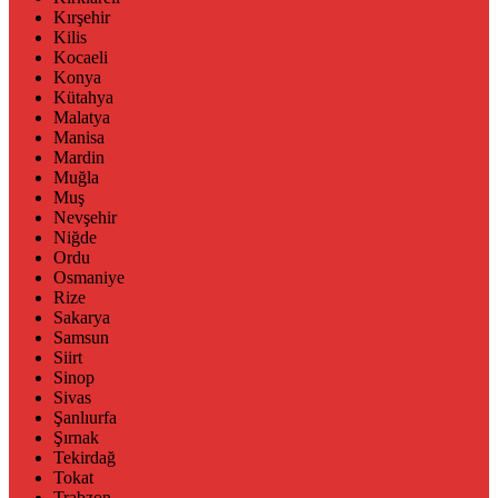
Kırşehir
Kilis
Kocaeli
Konya
Kütahya
Malatya
Manisa
Mardin
Muğla
Muş
Nevşehir
Niğde
Ordu
Osmaniye
Rize
Sakarya
Samsun
Siirt
Sinop
Sivas
Şanlıurfa
Şırnak
Tekirdağ
Tokat
Trabzon