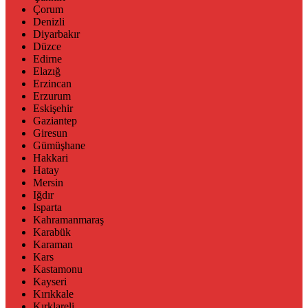
Çorum
Denizli
Diyarbakır
Düzce
Edirne
Elazığ
Erzincan
Erzurum
Eskişehir
Gaziantep
Giresun
Gümüşhane
Hakkari
Hatay
Mersin
Iğdır
Isparta
Kahramanmaraş
Karabük
Karaman
Kars
Kastamonu
Kayseri
Kırıkkale
Kırklareli