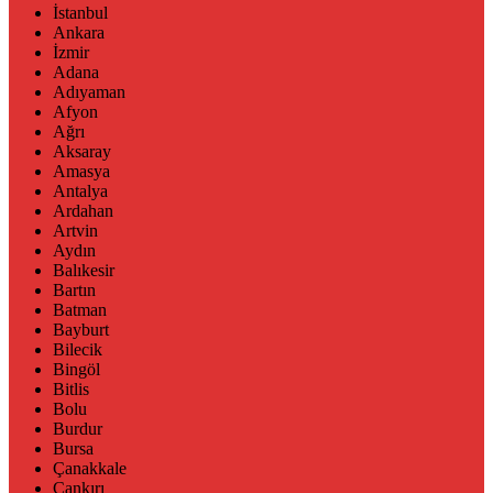
İstanbul
Ankara
İzmir
Adana
Adıyaman
Afyon
Ağrı
Aksaray
Amasya
Antalya
Ardahan
Artvin
Aydın
Balıkesir
Bartın
Batman
Bayburt
Bilecik
Bingöl
Bitlis
Bolu
Burdur
Bursa
Çanakkale
Çankırı