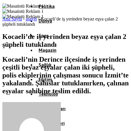
Politika
Ana Sayfa
›
asayiş
›
Kocaeli’de iş yerinden beyaz eşya çalan 2
Dünya
şüpheli tutuklandı
Spor
Kocaeli’de iş yerinden beyaz eşya çalan 2
şüpheli tutuklandı
Magazin
Kocaeli’nin Derince ilçesinde iş yerinden
Sağlık
çeşitli beyaz eşyalar çalan iki şüpheli,
polis ekiplerinin çalışması sonucu İzmit’te
Eğitim
yakalandı. Şahıslar tutuklanırken, çalınan
eşyalar sahibine teslim edildi.
Teknoloji
Köşe Yazıları
Video Galeri