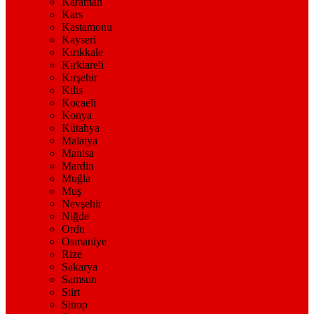
Karaman
Kars
Kastamonu
Kayseri
Kırıkkale
Kırklareli
Kırşehir
Kilis
Kocaeli
Konya
Kütahya
Malatya
Manisa
Mardin
Muğla
Muş
Nevşehir
Niğde
Ordu
Osmaniye
Rize
Sakarya
Samsun
Siirt
Sinop