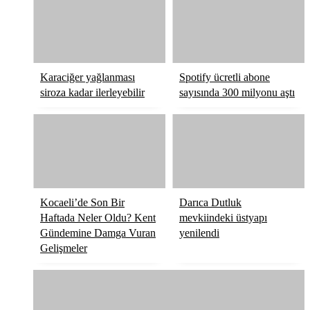
Karaciğer yağlanması
Spotify ücretli abone
siroza kadar ilerleyebilir
sayısında 300 milyonu aştı
Kocaeli’de Son Bir
Darıca Dutluk
Haftada Neler Oldu? Kent
mevkiindeki üstyapı
Gündemine Damga Vuran
yenilendi
Gelişmeler