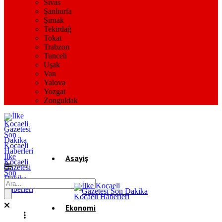
Sivas
Şanlıurfa
Şırnak
Tekirdağ
Tokat
Trabzon
Tunceli
Uşak
Van
Yalova
Yozgat
Zonguldak
İlke
Asayiş
Kocaeli
Gazetesi
Son
Dakika
Gündem
Kocaeli
Haberleri
Ekonomi