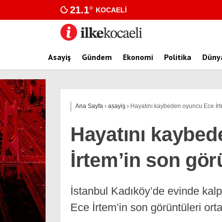
21.1
°
KOCAELI
Asayiş
Gündem
Ekonomi
Politika
Düny
Ana Sayfa
›
asayiş
›
Hayatını kaybeden oyuncu Ece İrtem
Hayatını kaybe
İrtem’in son görü
İstanbul Kadıköy’de evinde kalp
Ece İrtem’in son görüntüleri orta