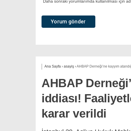
Daha sonraki yorumlarımda kullanılması için adı
Ana Sayfa
›
asayiş
›
AHBAP Derneği’ne kayyım atandığı 
AHBAP Derneği’
iddiası! Faaliye
karar verildi