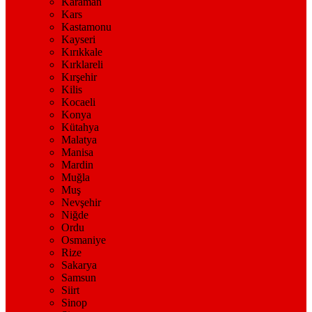
Karaman
Kars
Kastamonu
Kayseri
Kırıkkale
Kırklareli
Kırşehir
Kilis
Kocaeli
Konya
Kütahya
Malatya
Manisa
Mardin
Muğla
Muş
Nevşehir
Niğde
Ordu
Osmaniye
Rize
Sakarya
Samsun
Siirt
Sinop