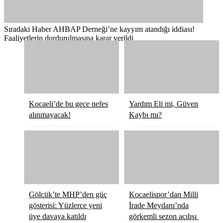
Sıradaki Haber
AHBAP Derneği’ne kayyım atandığı iddiası!
Faaliyetlerin durdurulmasına karar verildi
Kocaeli’de bu gece nefes
Yardım Eli mi, Güven
alınmayacak!
Kaybı mı?
Gölcük’te MHP’den güç
Kocaelispor’dan Milli
gösterisi: Yüzlerce yeni
İrade Meydanı’nda
üye davaya katıldı
görkemli sezon açılışı