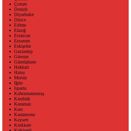
Çorum
Denizli
Diyarbakır
Düzce
Edirne
Elazığ
Erzincan
Erzurum
Eskişehir
Gaziantep
Giresun
Gümüşhane
Hakkari
Hatay
Mersin
Iğdır
Isparta
Kahramanmaraş
Karabük
Karaman
Kars
Kastamonu
Kayseri
Kırıkkale
Kırklareli