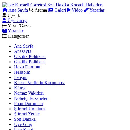
Ana Sayfa
Arama
Galeri
Video
Yazarlar
Üyelik
Üye Girişi
Yayın/Gazete
Yayınlar
Kategoriler
Ana Sayfa
Anasayfa
Gizlilik Politikası
Gizlilik Politikası
Hava Durumu
Hesabım
İletişim
Kişisel Verilerin Korunması
Künye
Namaz Vakitleri
Nöbetçi Eczaneler
Puan Durumları
Şifremi Unuttum
Şifremi Yenile
Son Dakika
Üye Giriş
Üye Kayıt