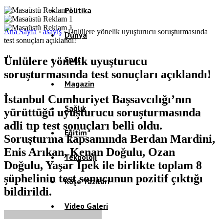
Politika
Ana Sayfa
›
asayiş
›
Ünlülere yönelik uyuşturucu soruşturmasında
Dünya
test sonuçları açıklandı!
Spor
Ünlülere yönelik uyuşturucu
soruşturmasında test sonuçları açıklandı!
Magazin
İstanbul Cumhuriyet Başsavcılığı’nın
Sağlık
yürüttüğü uyuşturucu soruşturmasında
adli tıp test sonuçları belli oldu.
Eğitim
Soruşturma kapsamında Berdan Mardini,
Enis Arıkan, Kenan Doğulu, Ozan
Teknoloji
Doğulu, Yaşar İpek ile birlikte toplam 8
şüphelinin test sonucunun pozitif çıktığı
Köşe Yazıları
bildirildi.
Video Galeri