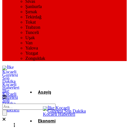
Sivas
Şanlıurfa
Şırnak
Tekirdağ
Tokat
Trabzon
Tunceli
Uşak
Van
Yalova
Yozgat
Zonguldak
İlke
Asayiş
Kocaeli
Gazetesi
Son
Dakika
Gündem
Kocaeli
Haberleri
Ekonomi