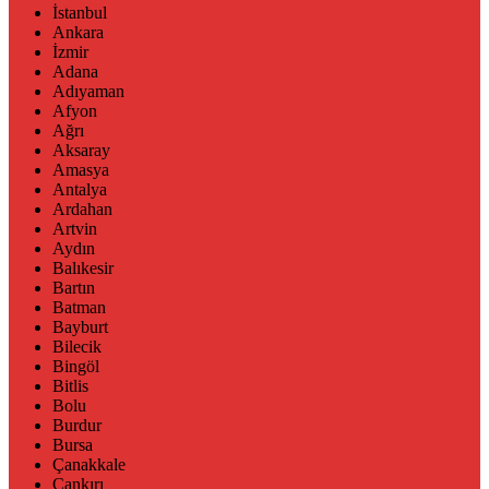
İstanbul
Ankara
İzmir
Adana
Adıyaman
Afyon
Ağrı
Aksaray
Amasya
Antalya
Ardahan
Artvin
Aydın
Balıkesir
Bartın
Batman
Bayburt
Bilecik
Bingöl
Bitlis
Bolu
Burdur
Bursa
Çanakkale
Çankırı