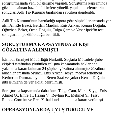
soruşturmasında yeni bir gelişme yaşandı. Soruşturma kapsamında
gözaltına alınan bazı ünlü isimlere yönelik yapılan incelemelerin
sonuçları Adli Tıp Kurumu tarafından savcılığa gönderildi.
Adli Tıp Kurumu’nun hazırladığı rapora göre şüpheliler arasında yer
alan
Ali Efe Bezci
,
Berdan Mardini
,
Enis Arıkan
,
Kenan Doğulu
,
Oğuzhan Beker
,
Ozan Doğulu
,
Tolga Çam
ve
Yaşar İpek
’in test
sonuçlarının pozitif olduğu belirtildi.
SORUŞTURMA KAPSAMINDA 24 KİŞİ
GÖZALTINA ALINMIŞTI
İstanbul Emniyet Müdürlüğü Narkotik Suçlarla Mücadele Şube
ekipleri tarafından yürütülen çalışma kapsamında haklarında
yakalama kararı bulunan 24 şüpheli gözaltına alınmıştı.Gözaltına
alınanlar arasında oyuncu
Enis Arıkan
, sosyal medya fenomeni
Kerimcan Durmaz
, oyuncu
Beren Saat
ve şarkıcı
Kenan Doğulu
gibi isimlerin de yer aldığı belirtilmişti.
Soruşturma kapsamında daha önce Tolga Çam, Murat Saygı, Enis
Ahmet O., Emre T., Hasan V., Reyhan K., Mehmet Y., Tessy
Ramos Correira ve Eren Y. hakkında tutuklama kararı verilmişti.
OPERASYONLARDA UYUŞTURUCU VE