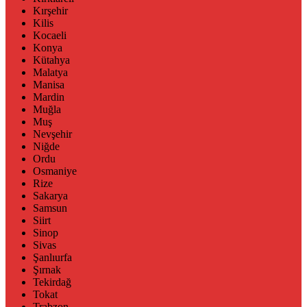
Kırşehir
Kilis
Kocaeli
Konya
Kütahya
Malatya
Manisa
Mardin
Muğla
Muş
Nevşehir
Niğde
Ordu
Osmaniye
Rize
Sakarya
Samsun
Siirt
Sinop
Sivas
Şanlıurfa
Şırnak
Tekirdağ
Tokat
Trabzon