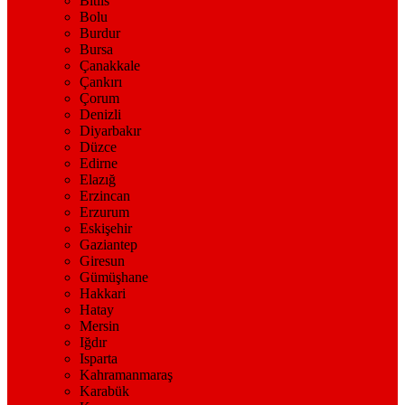
Bitlis
Bolu
Burdur
Bursa
Çanakkale
Çankırı
Çorum
Denizli
Diyarbakır
Düzce
Edirne
Elazığ
Erzincan
Erzurum
Eskişehir
Gaziantep
Giresun
Gümüşhane
Hakkari
Hatay
Mersin
Iğdır
Isparta
Kahramanmaraş
Karabük