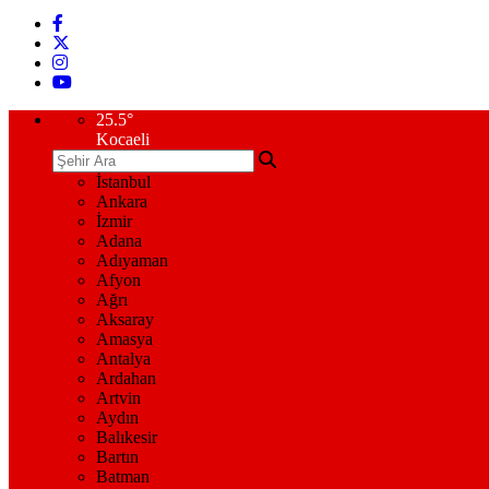
25.5
°
Kocaeli
İstanbul
Ankara
İzmir
Adana
Adıyaman
Afyon
Ağrı
Aksaray
Amasya
Antalya
Ardahan
Artvin
Aydın
Balıkesir
Bartın
Batman