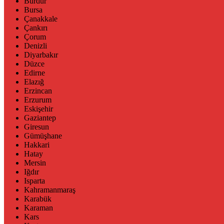
Burdur
Bursa
Çanakkale
Çankırı
Çorum
Denizli
Diyarbakır
Düzce
Edirne
Elazığ
Erzincan
Erzurum
Eskişehir
Gaziantep
Giresun
Gümüşhane
Hakkari
Hatay
Mersin
Iğdır
Isparta
Kahramanmaraş
Karabük
Karaman
Kars