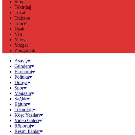
Şırnak
Tekirdağ
Tokat
Trabzon
Tunceli
Uşak
Van
Yalova
Yozgat
Zonguldak
Asayiş
Gündem
Ekonomi
Politika
Dünya
Spor
Magazin
Sağlık
Eğitim
Teknoloji
Köşe Yazıları
Video Galeri
Röportaj
Resmi İlanlar