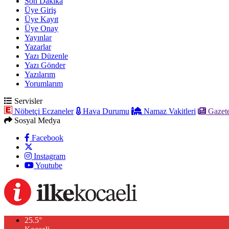
Son Dakika
Üye Giriş
Üye Kayıt
Üye Onay
Yayınlar
Yazarlar
Yazı Düzenle
Yazı Gönder
Yazılarım
Yorumlarım
Servisler
Nöbetçi Eczaneler
Hava Durumu
Namaz Vakitleri
Gazete
Sosyal Medya
Facebook
Instagram
Youtube
25.5
°