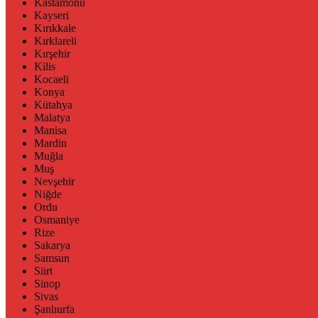
Kastamonu
Kayseri
Kırıkkale
Kırklareli
Kırşehir
Kilis
Kocaeli
Konya
Kütahya
Malatya
Manisa
Mardin
Muğla
Muş
Nevşehir
Niğde
Ordu
Osmaniye
Rize
Sakarya
Samsun
Siirt
Sinop
Sivas
Şanlıurfa