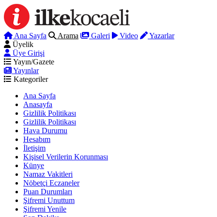
Ana Sayfa
Arama
Galeri
Video
Yazarlar
Üyelik
Üye Girişi
Yayın/Gazete
Yayınlar
Kategoriler
Ana Sayfa
Anasayfa
Gizlilik Politikası
Gizlilik Politikası
Hava Durumu
Hesabım
İletişim
Kişisel Verilerin Korunması
Künye
Namaz Vakitleri
Nöbetçi Eczaneler
Puan Durumları
Şifremi Unuttum
Şifremi Yenile