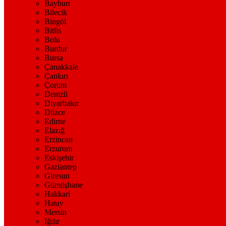
Bayburt
Bilecik
Bingöl
Bitlis
Bolu
Burdur
Bursa
Çanakkale
Çankırı
Çorum
Denizli
Diyarbakır
Düzce
Edirne
Elazığ
Erzincan
Erzurum
Eskişehir
Gaziantep
Giresun
Gümüşhane
Hakkari
Hatay
Mersin
Iğdır