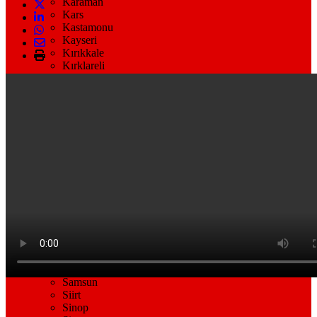
Karaman
Kars
Kastamonu
Kayseri
Kırıkkale
Kırklareli
Kırşehir
Kilis
Kocaeli
Konya
Kütahya
Malatya
Manisa
Mardin
Muğla
Muş
Nevşehir
Niğde
Ordu
Osmaniye
Rize
Sakarya
Samsun
Siirt
Sinop