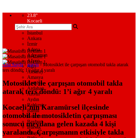
23.8
°
Kocaeli
İstanbul
Ankara
İzmir
Adana
Adıyaman
Afyon
Ana Sayfa
›
asayiş
›
Motosiklet ile çarpışan otomobil takla atarak
Ağrı
ters döndü: 1’i ağır 4 yaralı
Aksaray
Amasya
Motosiklet ile çarpışan otomobil takla
Antalya
Ardahan
atarak ters döndü: 1’i ağır 4 yaralı
Artvin
Aydın
Balıkesir
Kocaeli’nin Karamürsel ilçesinde
Bartın
otomobil ile motosikletin çarpışması
Batman
Bayburt
sonucu meydana gelen kazada 4 kişi
Bilecik
yaralandı. Çarpışmanın etkisiyle takla
Bingöl