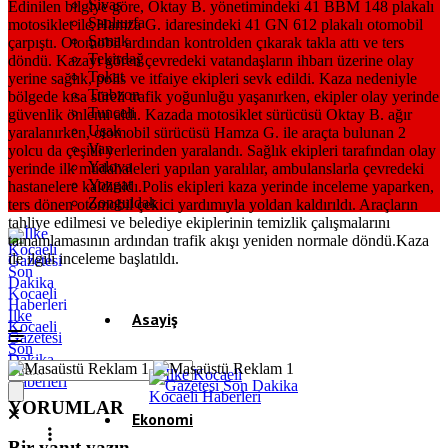
Sivas
Edinilen bilgiye göre, Oktay B. yönetimindeki 41 BBM 148 plakalı
Şanlıurfa
motosiklet ile Hamza G. idaresindeki 41 GN 612 plakalı otomobil
Şırnak
çarpıştı. Otomobil ardından kontrolden çıkarak takla attı ve ters
Tekirdağ
döndü. Kazayı gören çevredeki vatandaşların ihbarı üzerine olay
Tokat
yerine sağlık, polis ve itfaiye ekipleri sevk edildi. Kaza nedeniyle
Trabzon
bölgede kısa süreli trafik yoğunluğu yaşanırken, ekipler olay yerinde
Tunceli
güvenlik önlemi aldı. Kazada motosiklet sürücüsü Oktay B. ağır
Uşak
yaralanırken, otomobil sürücüsü Hamza G. ile araçta bulunan 2
Van
yolcu da çeşitli yerlerinden yaralandı. Sağlık ekipleri tarafından olay
Yalova
yerinde ilk müdahaleleri yapılan yaralılar, ambulanslarla çevredeki
Yozgat
hastanelere kaldırıldı.Polis ekipleri kaza yerinde inceleme yaparken,
Zonguldak
ters dönen otomobil çekici yardımıyla yoldan kaldırıldı. Araçların
tahliye edilmesi ve belediye ekiplerinin temizlik çalışmalarını
tamamlamasının ardından trafik akışı yeniden normale döndü.Kaza
ile ilgili inceleme başlatıldı.
İlke
Asayiş
Kocaeli
Gazetesi
Son
Dakika
Gündem
Kocaeli
Haberleri
YORUMLAR
Ekonomi
Bir yanıt yazın