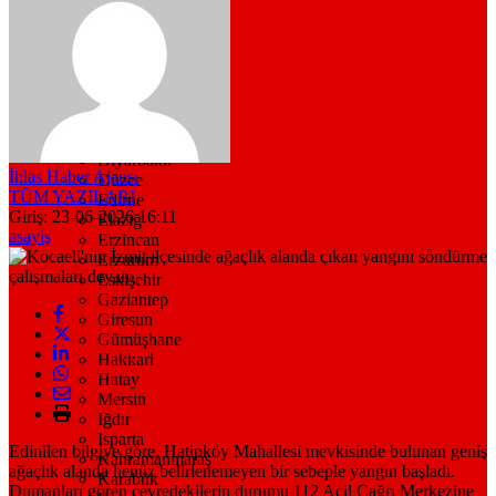
Bitlis
Bolu
Burdur
Bursa
Çanakkale
Çankırı
Çorum
Denizli
Diyarbakır
İhlas Haber Ajansı
Düzce
TÜM YAZILARI
Edirne
Giriş: 23-06-2026 16:11
Elazığ
asayiş
Erzincan
Erzurum
Eskişehir
Gaziantep
Giresun
Gümüşhane
Hakkari
Hatay
Mersin
Iğdır
Isparta
Edinilen bilgiye göre, Hatipköy Mahallesi mevkisinde bulunan geniş
Kahramanmaraş
ağaçlık alanda henüz belirlenemeyen bir sebeple yangın başladı.
Karabük
Dumanları gören çevredekilerin durumu 112 Acil Çağrı Merkezine