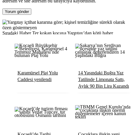
adresim ve site adresim bu tarayıcıya kaydedilsin.
Sıradaki Haber
Ter kokan kocaya Yargıtay’dan kötü haber
Karamürsel Plaj Yolu
14 Yaşındaki Buğra Yaz
Caddesi yenilendi
Tatilinde Limonata Sattı,
Aylık 90 Bin Lira Kazandı
Kocaeli’de Tarihi
Çocuklara ilişkin yeni