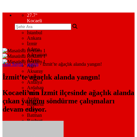
27.7
°
Kocaeli
İstanbul
Ankara
İzmir
Adana
Adıyaman
Afyon
Ana Sayfa
›
asayiş
›
İzmit’te ağaçlık alanda yangın!
Ağrı
Aksaray
İzmit’te ağaçlık alanda yangın!
Amasya
Antalya
Ardahan
Kocaeli’nin İzmit ilçesinde ağaçlık alanda
Artvin
Aydın
çıkan yangını söndürme çalışmaları
Balıkesir
devam ediyor.
Bartın
Batman
Bayburt
Bilecik
Bingöl