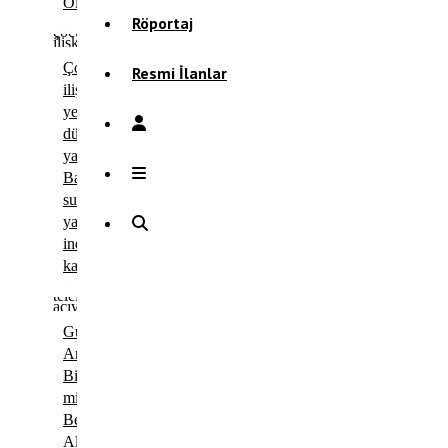
Oldu
Röportaj
Çocuklara
Resmi İlanlar
ilişkin
yeni
düzenleme
yasalaştı:
Bazı
suçlarda
yaş
indirimi
kalkıyor
Gündemi
Artık
Biz
mi
Belirliyoruz,
Algoritmalar