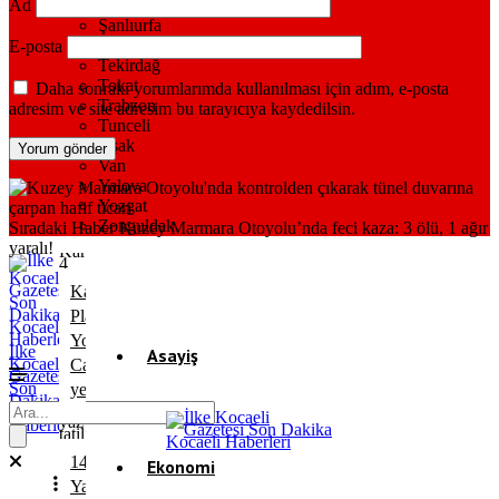
Sivas
Ad
Şanlıurfa
Şırnak
E-posta
Tekirdağ
Tokat
Daha sonraki yorumlarımda kullanılması için adım, e-posta
Trabzon
adresim ve site adresim bu tarayıcıya kaydedilsin.
Tunceli
Uşak
Van
Yalova
Yozgat
Zonguldak
Sıradaki Haber
Kuzey Marmara Otoyolu’nda feci kaza: 3 ölü, 1 ağır
yaralı!
Karamürsel
Plaj
Yolu
İlke
Asayiş
Kocaeli
Caddesi
Gazetesi
Son
yenilendi
Dakika
Gündem
Kocaeli
Haberleri
14
Ekonomi
Yaşındaki