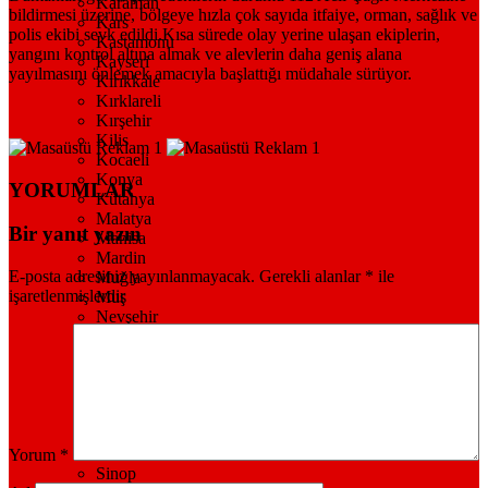
Karaman
bildirmesi üzerine, bölgeye hızla çok sayıda itfaiye, orman, sağlık ve
Kars
polis ekibi sevk edildi.Kısa sürede olay yerine ulaşan ekiplerin,
Kastamonu
yangını kontrol altına almak ve alevlerin daha geniş alana
Kayseri
yayılmasını önlemek amacıyla başlattığı müdahale sürüyor.
Kırıkkale
Kırklareli
Kırşehir
Kilis
Kocaeli
Konya
YORUMLAR
Kütahya
Malatya
Bir yanıt yazın
Manisa
Mardin
E-posta adresiniz yayınlanmayacak.
Gerekli alanlar
*
ile
Muğla
işaretlenmişlerdir
Muş
Nevşehir
Niğde
Ordu
Osmaniye
Rize
Sakarya
Samsun
Siirt
Yorum
*
Sinop