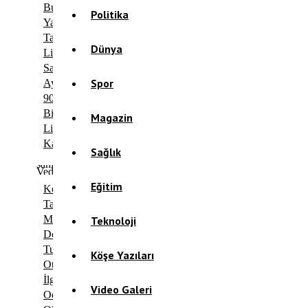
Buğra
Politika
Yaz
Tatilinde
Dünya
Limonata
Sattı,
Spor
Aylık
90
Bin
Magazin
Lira
Kazandı
Sağlık
Eğitim
Kocaeli’de
Tarihi
Motiflerle
Teknoloji
Donatılan
Tur
Köşe Yazıları
Otobüsü
İlgi
Video Galeri
Odağı