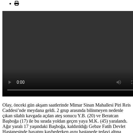
Olay, önceki gün akşam saatlerinde Mimar Sinan Mahallesi Piri Reis
Caddesi’nde meydana geldi. 2 grup arasında bilinmeyen nedenle
çıkan silahlı kavgada açılan ateş sonucu Y.B. (20) ve Beratcan
Başboğa (17) ile bu sırada yoldan geçen yaya M.K. (45) yaralandı.
Ağır yaralı 17 yaşındaki Başboğa, kaldırıldığı Gebze Fatih Devlet
Hastanesinde hayatını kaybederken aynı hastanede tedavi altına