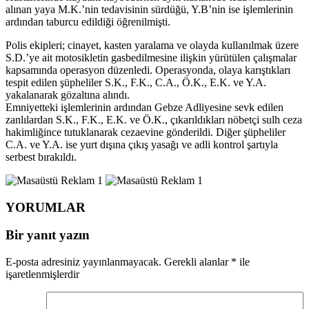
alınan yaya M.K.’nin tedavisinin sürdüğü, Y.B’nin ise işlemlerinin
ardından taburcu edildiği öğrenilmişti.
Polis ekipleri; cinayet, kasten yaralama ve olayda kullanılmak üzere
S.D.’ye ait motosikletin gasbedilmesine ilişkin yürütülen çalışmalar
kapsamında operasyon düzenledi. Operasyonda, olaya karıştıkları
tespit edilen şüpheliler S.K., F.K., C.A., Ö.K., E.K. ve Y.A.
yakalanarak gözaltına alındı.
Emniyetteki işlemlerinin ardından Gebze Adliyesine sevk edilen
zanlılardan S.K., F.K., E.K. ve Ö.K., çıkarıldıkları nöbetçi sulh ceza
hakimliğince tutuklanarak cezaevine gönderildi. Diğer şüpheliler
C.A. ve Y.A. ise yurt dışına çıkış yasağı ve adli kontrol şartıyla
serbest bırakıldı.
YORUMLAR
Bir yanıt yazın
E-posta adresiniz yayınlanmayacak.
Gerekli alanlar
*
ile
işaretlenmişlerdir