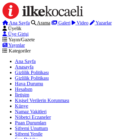
Ana Sayfa
Arama
Galeri
Video
Yazarlar
Üyelik
Üye Girişi
Yayın/Gazete
Yayınlar
Kategoriler
Ana Sayfa
Anasayfa
Gizlilik Politikası
Gizlilik Politikası
Hava Durumu
Hesabım
İletişim
Kişisel Verilerin Korunması
Künye
Namaz Vakitleri
Nöbetçi Eczaneler
Puan Durumları
Şifremi Unuttum
Şifremi Yenile