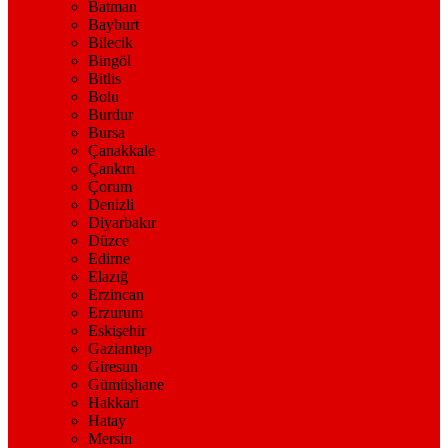
Batman
Bayburt
Bilecik
Bingöl
Bitlis
Bolu
Burdur
Bursa
Çanakkale
Çankırı
Çorum
Denizli
Diyarbakır
Düzce
Edirne
Elazığ
Erzincan
Erzurum
Eskişehir
Gaziantep
Giresun
Gümüşhane
Hakkari
Hatay
Mersin