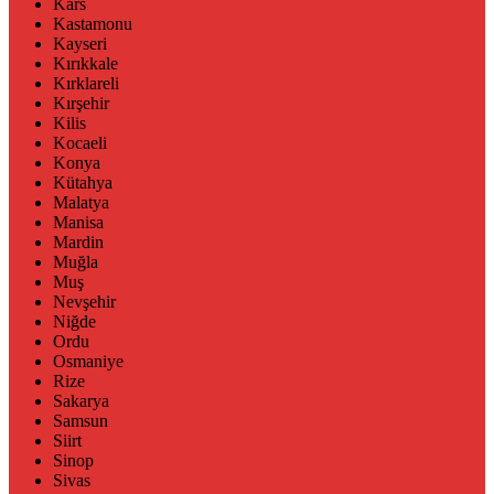
Kars
Kastamonu
Kayseri
Kırıkkale
Kırklareli
Kırşehir
Kilis
Kocaeli
Konya
Kütahya
Malatya
Manisa
Mardin
Muğla
Muş
Nevşehir
Niğde
Ordu
Osmaniye
Rize
Sakarya
Samsun
Siirt
Sinop
Sivas