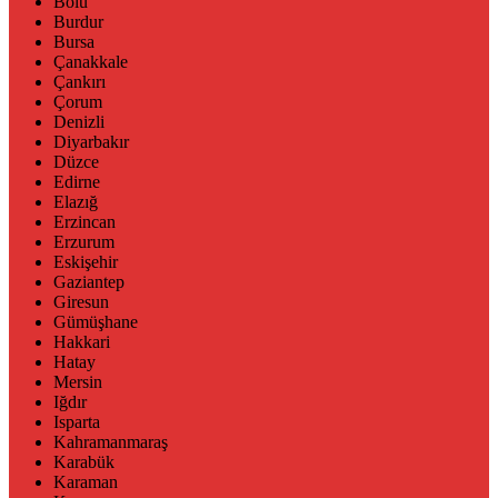
Bolu
Burdur
Bursa
Çanakkale
Çankırı
Çorum
Denizli
Diyarbakır
Düzce
Edirne
Elazığ
Erzincan
Erzurum
Eskişehir
Gaziantep
Giresun
Gümüşhane
Hakkari
Hatay
Mersin
Iğdır
Isparta
Kahramanmaraş
Karabük
Karaman