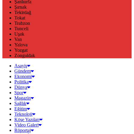
Şanlıurfa
Şırnak
Tekirdağ
Tokat
Trabzon
Tunceli
Uşak
Van
Yalova
Yozgat
Zonguldak
Asayiş
Gündem
Ekonomi
Politika
Dünya
Spor
Magazin
Sağlık
Eğitim
Teknoloji
Köşe Yazıları
Video Galeri
Röportaj