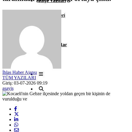
Köşe Yazıları
Video Galeri
Röportaj
Resmi İlanlar
İhlas Haber Ajansı
TÜM YAZILARI
Giriş: 03-07-2026 09:19
asayiş