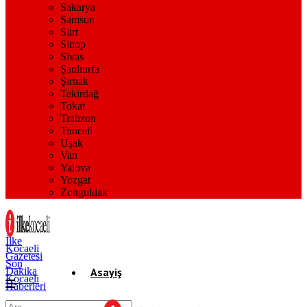
Sakarya
Samsun
Siirt
Sinop
Sivas
Şanlıurfa
Şırnak
Tekirdağ
Tokat
Trabzon
Tunceli
Uşak
Van
Yalova
Yozgat
Zonguldak
İlke
Kocaeli
Gazetesi
Son
Dakika
Asayiş
Kocaeli
Haberleri
Gündem