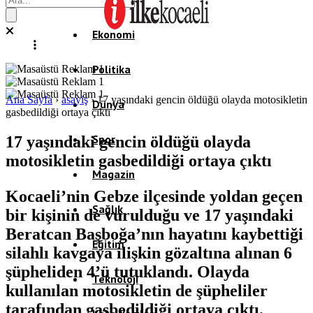
Ekonomi
Politika
Ana Sayfa
›
asayiş
›
17 yaşındaki gencin öldüğü olayda motosikletin
Dünya
gasbedildiği ortaya çıktı
Spor
17 yaşındaki gencin öldüğü olayda
motosikletin gasbedildiği ortaya çıktı
Magazin
Kocaeli’nin Gebze ilçesinde yoldan geçen
Sağlık
bir kişinin de vurulduğu ve 17 yaşındaki
Beratcan Başboğa’nın hayatını kaybettiği
Eğitim
silahlı kavgaya ilişkin gözaltına alınan 6
şüpheliden 4’ü tutuklandı. Olayda
Teknoloji
kullanılan motosikletin de şüpheliler
tarafından gasbedildiği ortaya çıktı.