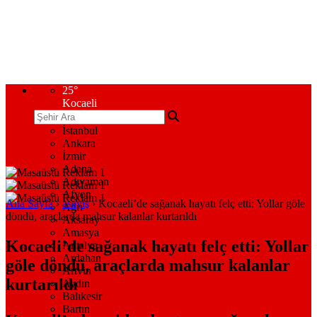
25
°
Kocaeli
İstanbul
Ankara
İzmir
Adana
Adıyaman
Afyon
Ana Sayfa
›
asayiş
›
Kocaeli’de sağanak hayatı felç etti: Yollar göle
Ağrı
döndü, araçlarda mahsur kalanlar kurtarıldı
Aksaray
Amasya
Kocaeli’de sağanak hayatı felç etti: Yollar
Antalya
Ardahan
göle döndü, araçlarda mahsur kalanlar
Artvin
kurtarıldı
Aydın
Balıkesir
Bartın