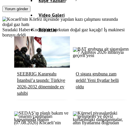
Köşe Yazıları
Video Galeri
Röportaj
Sıradaki Haber
Kocaeli’de korkutan doğal gaz kaçağı! İş makinesi
boruyu deldi
Resmi İlanlar
SEEBRIG Karargahı
O sigara grubuna zam
İstanbul’a taşındı: Türkiye
geldi! Yeni fiyatlar belli
2026-2032 döneminde ev
oldu
sahibi