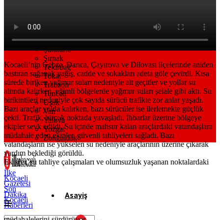
Sakarya
Samsun
Siirt
Sinop
Sivas
Şanlıurfa
Şırnak
Kocaeli’nin Gebze, Darıca, Çayırova ve Dilovası ilçelerinde aniden
Tekirdağ
bastıran sağanak yağış, cadde ve sokakları adeta göle çevirdi. Kısa
Tokat
sürede biriken yağmur suları nedeniyle alt geçitler ve yollar su
Trabzon
altında kalırken, eğimli bölgelerde yağmur suları şelale gibi aktı. Su
Tunceli
birikintileri nedeniyle çok sayıda sürücü trafikte zor anlar yaşadı.
Uşak
Bazı araçlar yolda kalırken, bazı sürücüler ise ilerlemekte güçlük
Van
çekti. Trafik, birçok noktada yavaşladı. İhbarlar üzerine bölgeye
Yalova
ekipler sevk edildi. Su içinde mahsur kalan araçlardaki vatandaşlara
Yozgat
müdahale eden ekipler, güvenli tahliyeleri sağladı. Bazı
Zonguldak
vatandaşların ise yükselen su nedeniyle araçlarının üzerine çıkarak
yardım beklediği görüldü.
Ekipler, su tahliye çalışmaları ve olumsuzluk yaşanan noktalardaki
İlke
Kocaeli
Gazetesi
Son
Dakika
Asayiş
Kocaeli
Haberleri
Gündem
müdahalelerini sürdürüyor.