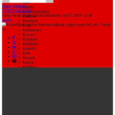
Iğdır
Haber Merkezi
Isparta
TÜM YAZILARI
Kahramanmaraş
Giriş: 04-07-2026 12:03
Güncelleme: 04-07-2026 13:38
Karabük
asayiş
Karaman
Kars
Kastamonu
Kayseri
Kırıkkale
Kırklareli
Kırşehir
Kilis
Kocaeli
Konya
Kütahya
Malatya
Manisa
Mardin
Muğla
Muş
Nevşehir
Niğde
Ordu
Osmaniye
Rize