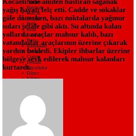
Kocaeli’nde aniden bastıran sağanak
Batman
Bayburt
yağış hayatı felç etti. Cadde ve sokaklar
Bilecik
göle dönerken, bazı noktalarda yağmur
Bingöl
Bitlis
suları şelale gibi aktı. Su altında kalan
Bolu
yollarda araçlar mahsur kaldı, bazı
Burdur
Bursa
vatandaşlar araçlarının üzerine çıkarak
Çanakkale
yardım bekledi. Ekipler ihbarlar üzerine
Çankırı
Çorum
bölgeye sevk edilerek mahsur kalanları
Denizli
kurtardı.
Diyarbakır
Düzce
Edirne
Elazığ
Erzincan
Erzurum
Eskişehir
Gaziantep
Giresun
Gümüşhane
Hakkari
Hatay
Mersin