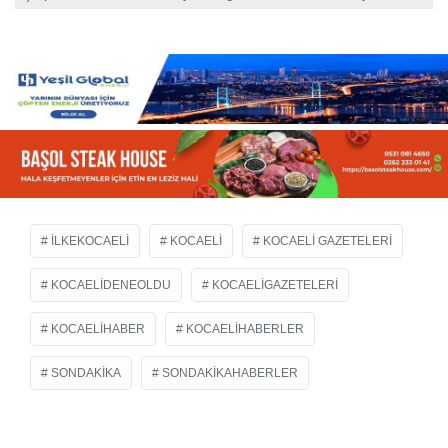
ILKEKOCAELI
KOCAELI
KOCAELI GAZETELERI
KOCAELIDENEOLDU
KOCAELIGAZETELERI
KOCAELIHABER
KOCAELIHABERLER
SONDAKIKA
SONDAKIKAHABERLER