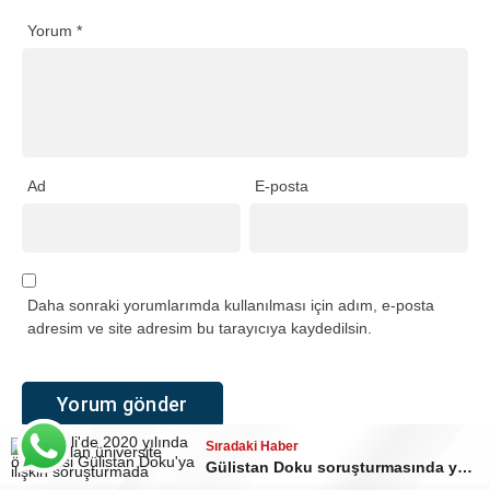
Yorum
*
Ad
E-posta
Daha sonraki yorumlarımda kullanılması için adım, e-posta
adresim ve site adresim bu tarayıcıya kaydedilsin.
Sıradaki Haber
Sıradaki Haber
Sıradaki Haber
Gülistan Doku soruşturmasında yeni gelişme: 2 dalgıç tutuklandı
İzmit Belediyesi soruşturmasında eski okul müdürü tutuklandı
Kocaeli’de korkutan doğal gaz kaçağı! İş makinesi boruyu deldi