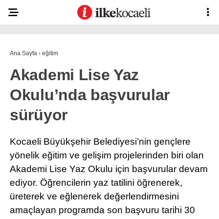
20.5
°
KOCAELI
Ana Sayfa
›
eğitim
Akademi Lise Yaz
ASAYIŞ
Okulu’nda başvurular
GÜNDEM
sürüyor
EKONOMI
POLITIKA
Kocaeli Büyükşehir Belediyesi’nin gençlere
Ana Sayfa
yönelik eğitim ve gelişim projelerinden biri olan
Anasayfa
DÜNYA
Gizlilik Politikası
Akademi Lise Yaz Okulu için başvurular devam
Gizlilik Politikası
SPOR
ediyor. Öğrencilerin yaz tatilini öğrenerek,
Hava Durumu
üreterek ve eğlenerek değerlendirmesini
Hesabım
MAGAZIN
İletişim
amaçlayan programda son başvuru tarihi 30
Kişisel Verilerin Korunması
SAĞLIK