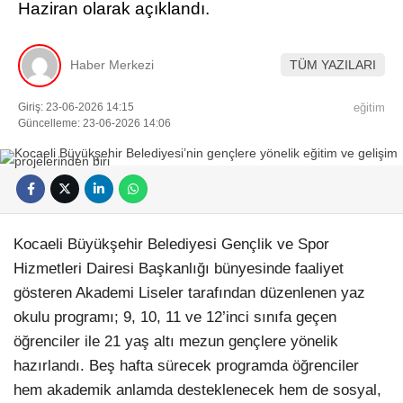
Haziran olarak açıklandı.
Künye
EĞITIM
Namaz Vakitleri
Nöbetçi Eczaneler
Haber Merkezi
TÜM YAZILARI
TEKNOLOJI
Puan Durumları
Şifremi Unuttum
KÖŞE YAZILARI
Giriş: 23-06-2026 14:15
eğitim
Şifremi Yenile
Güncelleme: 23-06-2026 14:06
Son Dakika
VIDEO GALERI
Üye Giriş
Üye Kayıt
RÖPORTAJ
Üye Onay
Yayınlar
RESMI İLANLAR
Yazarlar
Yazı Düzenle
Kocaeli Büyükşehir Belediyesi Gençlik ve Spor
Yazı Gönder
Hizmetleri Dairesi Başkanlığı bünyesinde faaliyet
Yazılarım
gösteren Akademi Liseler tarafından düzenlenen yaz
Yorumlarım
okulu programı; 9, 10, 11 ve 12’inci sınıfa geçen
öğrenciler ile 21 yaş altı mezun gençlere yönelik
hazırlandı. Beş hafta sürecek programda öğrenciler
hem akademik anlamda desteklenecek hem de sosyal,