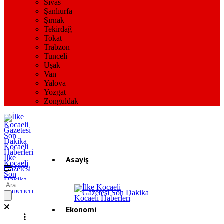
Sivas
Şanlıurfa
Şırnak
Tekirdağ
Tokat
Trabzon
Tunceli
Uşak
Van
Yalova
Yozgat
Zonguldak
İlke
Asayiş
Kocaeli
Gazetesi
Son
Dakika
Gündem
Kocaeli
Haberleri
Ekonomi