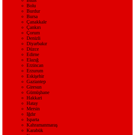
Bitlis
Bolu
Burdur
Bursa
Çanakkale
Çankırı
Çorum
Denizli
Diyarbakır
Düzce
Edirne
Elazığ
Erzincan
Erzurum
Eskişehir
Gaziantep
Giresun
Gümüşhane
Hakkari
Hatay
Mersin
Iğdır
Isparta
Kahramanmaraş
Karabük