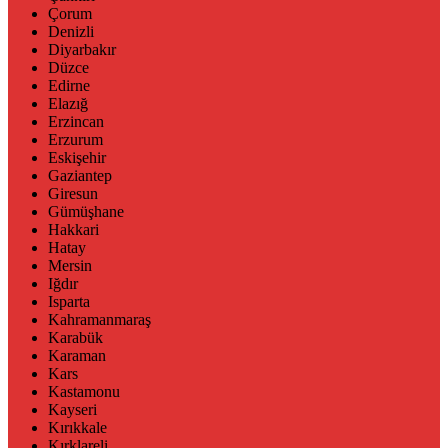
Çorum
Denizli
Diyarbakır
Düzce
Edirne
Elazığ
Erzincan
Erzurum
Eskişehir
Gaziantep
Giresun
Gümüşhane
Hakkari
Hatay
Mersin
Iğdır
Isparta
Kahramanmaraş
Karabük
Karaman
Kars
Kastamonu
Kayseri
Kırıkkale
Kırklareli