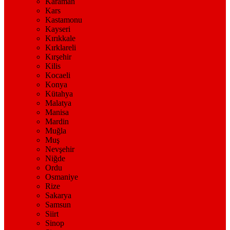
Karaman
Kars
Kastamonu
Kayseri
Kırıkkale
Kırklareli
Kırşehir
Kilis
Kocaeli
Konya
Kütahya
Malatya
Manisa
Mardin
Muğla
Muş
Nevşehir
Niğde
Ordu
Osmaniye
Rize
Sakarya
Samsun
Siirt
Sinop