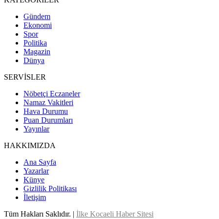
Gündem
Ekonomi
Spor
Politika
Magazin
Dünya
SERVİSLER
Nöbetçi Eczaneler
Namaz Vakitleri
Hava Durumu
Puan Durumları
Yayınlar
HAKKIMIZDA
Ana Sayfa
Yazarlar
Künye
Gizlilik Politikası
İletişim
Tüm Hakları Saklıdır. |
İlke Kocaeli Haber Sitesi