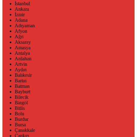
İstanbul
Ankara
İzmir
Adana
Adıyaman
Afyon
Ağrı
Aksaray
Amasya
Antalya
Ardahan
Artvin
Aydın
Balıkesir
Bartın
Batman
Bayburt
Bilecik
Bingöl
Bitlis
Bolu
Burdur
Bursa
Çanakkale
Çankırı