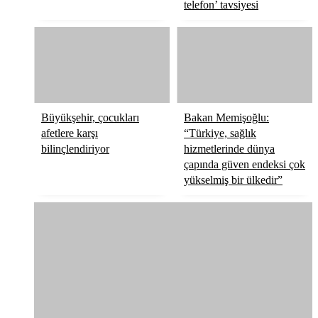
telefon’ tavsiyesi
Büyükşehir, çocukları
Bakan Memişoğlu:
afetlere karşı
“Türkiye, sağlık
bilinçlendiriyor
hizmetlerinde dünya
çapında güven endeksi çok
yükselmiş bir ülkedir”