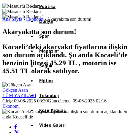
Politika
Ana Sayfa
›
Ekonomi
›
Akaryakıtta son durum!
Dünya
Akaryakıtta son durum!
Spor
Kocaeli’deki akaryakıt fiyatlarına ilişkin
Magazin
son durum açıklandı. Şu anda Kocaeli’de
benzinin litresi 45.29 TL , motorin ise
Sağlık
45.51 TL olarak satılıyor.
Eğitim
Gökçen Asan
Teknoloji
TÜM YAZILARI
Giriş: 09-06-2025 08:30
Güncelleme: 09-06-2025 02:16
Ekonomi
Köşe Yazıları
Video Galeri