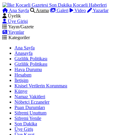
Ana Sayfa
Arama
Galeri
Video
Yazarlar
Üyelik
Üye Girişi
Yayın/Gazete
Yayınlar
Kategoriler
Ana Sayfa
Anasayfa
Gizlilik Politikası
Gizlilik Politikası
Hava Durumu
Hesabım
İletişim
Kişisel Verilerin Korunması
Künye
Namaz Vakitleri
Nöbetçi Eczaneler
Puan Durumları
Şifremi Unuttum
Şifremi Yenile
Son Dakika
Üye Giriş
Üye Kayıt