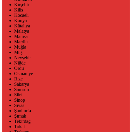
Kırşehir
Kilis
Kocaeli
Konya
Kütahya
Malatya
Manisa
Mardin
Muğla
Muş
Nevşehir
Niğde
Ordu
Osmaniye
Rize
Sakarya
Samsun
Siirt
Sinop
Sivas
Şanlıurfa
Şırnak
Tekirdağ
Tokat
Trabzon