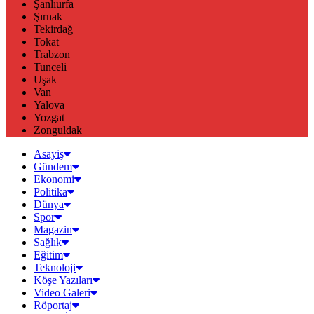
Şanlıurfa
Şırnak
Tekirdağ
Tokat
Trabzon
Tunceli
Uşak
Van
Yalova
Yozgat
Zonguldak
Asayiş
Gündem
Ekonomi
Politika
Dünya
Spor
Magazin
Sağlık
Eğitim
Teknoloji
Köşe Yazıları
Video Galeri
Röportaj