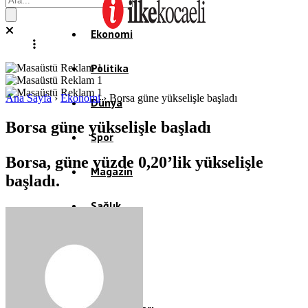
Ekonomi
Politika
Ana Sayfa
›
Ekonomi
›
Borsa güne yükselişle başladı
Dünya
Borsa güne yükselişle başladı
Spor
Borsa, güne yüzde 0,20’lik yükselişle
Magazin
başladı.
Sağlık
Eğitim
Teknoloji