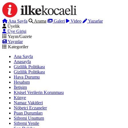
Ana Sayfa
Arama
Galeri
Video
Yazarlar
Üyelik
Üye Girişi
Yayın/Gazete
Yayınlar
Kategoriler
Ana Sayfa
Anasayfa
Gizlilik Politikası
Gizlilik Politikası
Hava Durumu
Hesabım
İletişim
Kişisel Verilerin Korunması
Künye
Namaz Vakitleri
Nöbetçi Eczaneler
Puan Durumları
Şifremi Unuttum
Şifremi Yenile