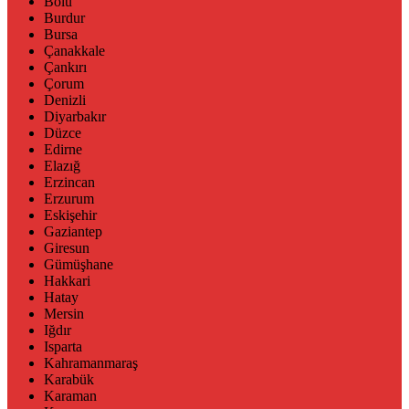
Bolu
Burdur
Bursa
Çanakkale
Çankırı
Çorum
Denizli
Diyarbakır
Düzce
Edirne
Elazığ
Erzincan
Erzurum
Eskişehir
Gaziantep
Giresun
Gümüşhane
Hakkari
Hatay
Mersin
Iğdır
Isparta
Kahramanmaraş
Karabük
Karaman