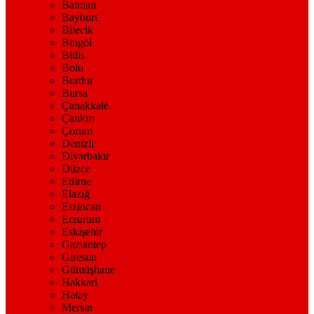
Batman
Bayburt
Bilecik
Bingöl
Bitlis
Bolu
Burdur
Bursa
Çanakkale
Çankırı
Çorum
Denizli
Diyarbakır
Düzce
Edirne
Elazığ
Erzincan
Erzurum
Eskişehir
Gaziantep
Giresun
Gümüşhane
Hakkari
Hatay
Mersin