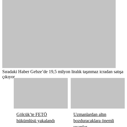
Sıradaki Haber
Gebze’de 19,5 milyon liralık taşınmaz icradan satışa
çıkıyor
Gölcük’te FETÖ
Uzmanlardan altın
hükümlüsü yakalandı
bozduracaklara önemli
uyarılar