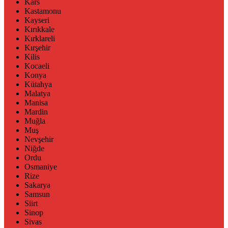
Kars
Kastamonu
Kayseri
Kırıkkale
Kırklareli
Kırşehir
Kilis
Kocaeli
Konya
Kütahya
Malatya
Manisa
Mardin
Muğla
Muş
Nevşehir
Niğde
Ordu
Osmaniye
Rize
Sakarya
Samsun
Siirt
Sinop
Sivas