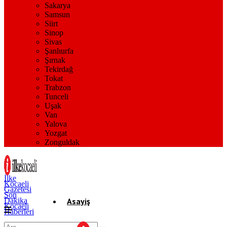
Sakarya
Samsun
Siirt
Sinop
Sivas
Şanlıurfa
Şırnak
Tekirdağ
Tokat
Trabzon
Tunceli
Uşak
Van
Yalova
Yozgat
Zonguldak
İlke
Kocaeli
Gazetesi
Son
Dakika
Asayiş
Kocaeli
Haberleri
Gündem