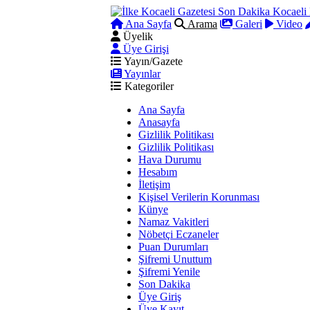
Ana Sayfa
Arama
Galeri
Video
Üyelik
Üye Girişi
Yayın/Gazete
Yayınlar
Kategoriler
Ana Sayfa
Anasayfa
Gizlilik Politikası
Gizlilik Politikası
Hava Durumu
Hesabım
İletişim
Kişisel Verilerin Korunması
Künye
Namaz Vakitleri
Nöbetçi Eczaneler
Puan Durumları
Şifremi Unuttum
Şifremi Yenile
Son Dakika
Üye Giriş
Üye Kayıt