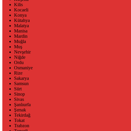
Kilis
Kocaeli
Konya
Kütahya
Malatya
Manisa
Mardin
Muğla
Muş
Nevşehir
Niğde
Ordu
Osmaniye
Rize
Sakarya
Samsun
Siirt
Sinop
Sivas
Şanlıurfa
Şırnak
Tekirdağ
Tokat
Trabzon
Tunceli