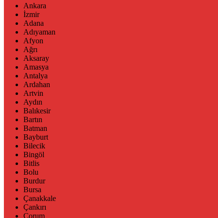
Ankara
İzmir
Adana
Adıyaman
Afyon
Ağrı
Aksaray
Amasya
Antalya
Ardahan
Artvin
Aydın
Balıkesir
Bartın
Batman
Bayburt
Bilecik
Bingöl
Bitlis
Bolu
Burdur
Bursa
Çanakkale
Çankırı
Çorum