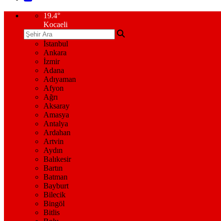
19.4
°
Kocaeli
İstanbul
Ankara
İzmir
Adana
Adıyaman
Afyon
Ağrı
Aksaray
Amasya
Antalya
Ardahan
Artvin
Aydın
Balıkesir
Bartın
Batman
Bayburt
Bilecik
Bingöl
Bitlis