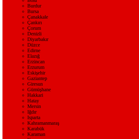
Bolu
Burdur
Bursa
Çanakkale
Çankırı
Çorum
Denizli
Diyarbakır
Düzce
Edirne
Elazığ
Erzincan
Erzurum
Eskişehir
Gaziantep
Giresun
Gümüşhane
Hakkari
Hatay
Mersin
Iğdır
Isparta
Kahramanmaraş
Karabük
Karaman