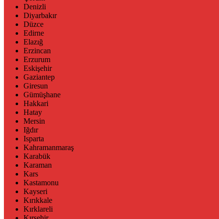
Denizli
Diyarbakır
Düzce
Edirne
Elazığ
Erzincan
Erzurum
Eskişehir
Gaziantep
Giresun
Gümüşhane
Hakkari
Hatay
Mersin
Iğdır
Isparta
Kahramanmaraş
Karabük
Karaman
Kars
Kastamonu
Kayseri
Kırıkkale
Kırklareli
Kırşehir