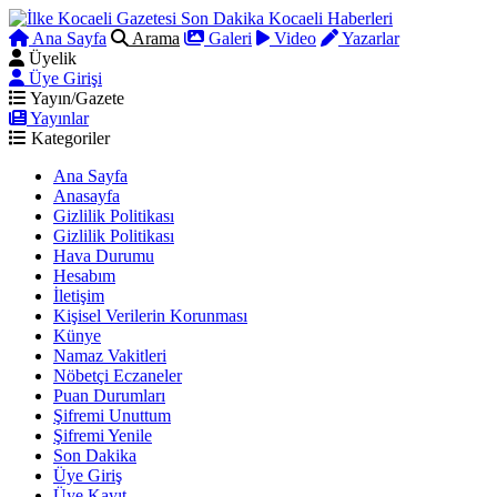
Ana Sayfa
Arama
Galeri
Video
Yazarlar
Üyelik
Üye Girişi
Yayın/Gazete
Yayınlar
Kategoriler
Ana Sayfa
Anasayfa
Gizlilik Politikası
Gizlilik Politikası
Hava Durumu
Hesabım
İletişim
Kişisel Verilerin Korunması
Künye
Namaz Vakitleri
Nöbetçi Eczaneler
Puan Durumları
Şifremi Unuttum
Şifremi Yenile
Son Dakika
Üye Giriş
Üye Kayıt