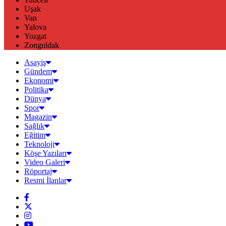
Uşak
Van
Yalova
Yozgat
Zonguldak
Asayiş
Gündem
Ekonomi
Politika
Dünya
Spor
Magazin
Sağlık
Eğitim
Teknoloji
Köşe Yazıları
Video Galeri
Röportaj
Resmi İlanlar