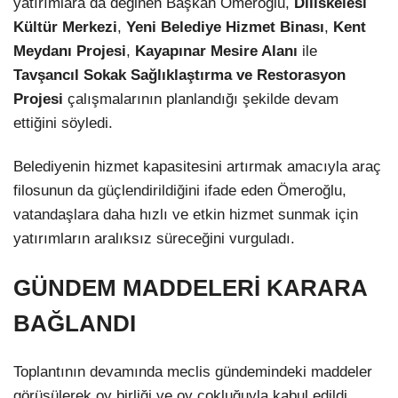
yatırımlara da değinen Başkan Ömeroğlu,
Diliskelesi
Kültür Merkezi
,
Yeni Belediye Hizmet Binası
,
Kent
Meydanı Projesi
,
Kayapınar Mesire Alanı
ile
Tavşancıl Sokak Sağlıklaştırma ve Restorasyon
Projesi
çalışmalarının planlandığı şekilde devam
ettiğini söyledi.
Belediyenin hizmet kapasitesini artırmak amacıyla araç
filosunun da güçlendirildiğini ifade eden Ömeroğlu,
vatandaşlara daha hızlı ve etkin hizmet sunmak için
yatırımların aralıksız süreceğini vurguladı.
GÜNDEM MADDELERİ KARARA
BAĞLANDI
Toplantının devamında meclis gündemindeki maddeler
görüşülerek oy birliği ve oy çokluğuyla kabul edildi.