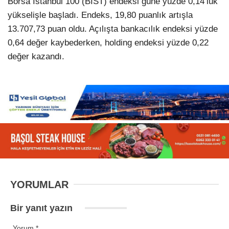
Borsa İstanbul 100 (BIST) endeksi güne yüzde 0,14’lük
yükselişle başladı. Endeks, 19,80 puanlık artışla
13.707,73 puan oldu. Açılışta bankacılık endeksi yüzde
0,64 değer kaybederken, holding endeksi yüzde 0,22
değer kazandı.
YORUMLAR
Bir yanıt yazın
Yorum
*