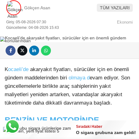
Gökçen Asan
TÜM YAZILARI
Giriş: 05-08-2026 07:30
Ekonomi
Güncelleme: 04-08-2026 15:43
K
ocaeli’de
akaryakıt fiyatları, sürücüler için en önemli
gündem maddelerinden biri
olmaya d
evam ediyor. Son
güncellemelerle birlikte araç sahiplerinin yakıt
maliyetleri yeniden artarken, vatandaşlar akaryakıt
tüketiminde daha dikkatli davranmaya başladı.
BENZİN VE MOTORİNDE
Sıradaki Haber
Sıradaki Haber
GÜNCEL FİYATLAR
Döviz kuru güne nasıl başladı?
O sigara grubuna zam geldi!