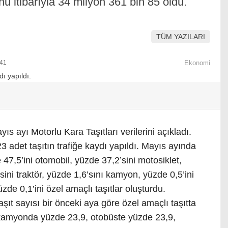
nu itibarıyla 34 milyon 361 bin 85 oldu.
TÜM YAZILARI
:41
Ekonomi
ıs ayı Motorlu Kara Taşıtları verilerini açıkladı.
 adet taşıtın trafiğe kaydı yapıldı. Mayıs ayında
e 47,5’ini otomobil, yüzde 37,2’sini motosiklet,
ini traktör, yüzde 1,6’sını kamyon, yüzde 0,5’ini
de 0,1’ini özel amaçlı taşıtlar oluşturdu.
şıt sayısı bir önceki aya göre özel amaçlı taşıtta
 kamyonda yüzde 23,9, otobüste yüzde 23,9,