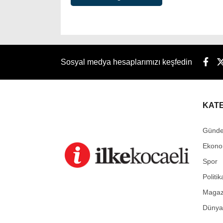
Sosyal medya hesaplarımızı keşfedin
KAT
Günd
Ekono
Spor
Politik
Magaz
Dünya