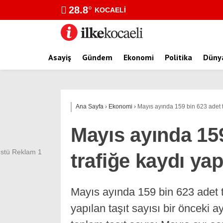
28.8
°
KOCAELI
Asayiş
Gündem
Ekonomi
Politika
Düny
Ana Sayfa
›
Ekonomi
›
Mayıs ayında 159 bin 623 adet ta
Mayıs ayında 159
trafiğe kaydı yap
Mayıs ayında 159 bin 623 adet ta
yapılan taşıt sayısı bir önceki a