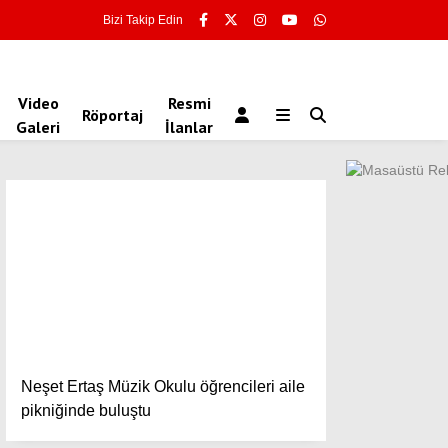
Bizi Takip Edin
Video
Resmi
Röportaj
Galeri
İlanlar
Neşet Ertaş Müzik Okulu öğrencileri aile
pikniğinde buluştu