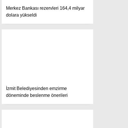
Yazı Düzenle
Merkez Bankası rezervleri 164,4 milyar
Yazı Gönder
dolara yükseldi
Yazılarım
Yorumlarım
İzmit Belediyesinden emzirme
döneminde beslenme önerileri
Facebook