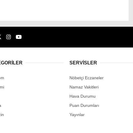
EGORİLER
SERVİSLER
em
Nöbetçi Eczaneler
mi
Namaz Vakitleri
Hava Durumu
a
Puan Durumları
in
Yayınlar