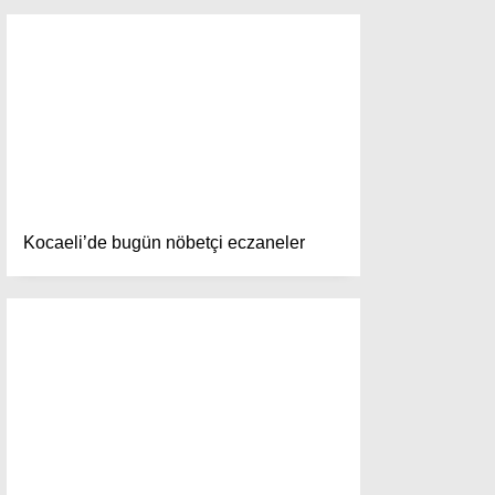
Ana Sayfa
Anasayfa
Gizlilik Politikası
Gizlilik Politikası
Hava Durumu
Hesabım
İletişim
Kişisel Verilerin Korunması
Künye
Kocaeli’de bugün nöbetçi eczaneler
Namaz Vakitleri
Nöbetçi Eczaneler
Puan Durumları
Şifremi Unuttum
Şifremi Yenile
Son Dakika
Üye Giriş
Üye Kayıt
Üye Onay
Yayınlar
Yazarlar