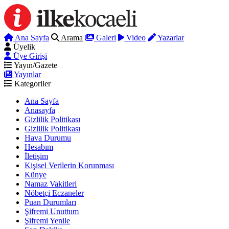
Ana Sayfa
Arama
Galeri
Video
Yazarlar
Üyelik
Üye Girişi
Yayın/Gazete
Yayınlar
Kategoriler
Ana Sayfa
Anasayfa
Gizlilik Politikası
Gizlilik Politikası
Hava Durumu
Hesabım
İletişim
Kişisel Verilerin Korunması
Künye
Namaz Vakitleri
Nöbetçi Eczaneler
Puan Durumları
Şifremi Unuttum
Şifremi Yenile