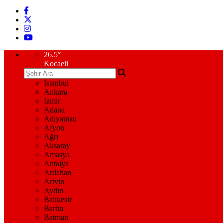
26.5
°
Kocaeli
İstanbul
Ankara
İzmir
Adana
Adıyaman
Afyon
Ağrı
Aksaray
Amasya
Antalya
Ardahan
Artvin
Aydın
Balıkesir
Bartın
Batman