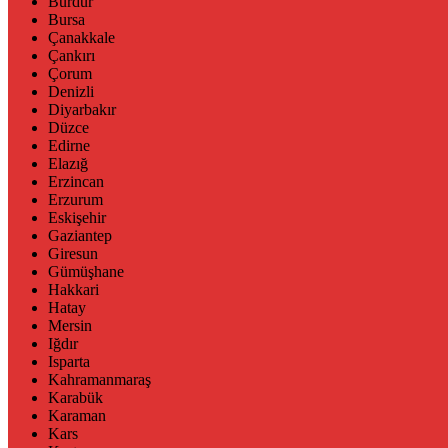
Burdur
Bursa
Çanakkale
Çankırı
Çorum
Denizli
Diyarbakır
Düzce
Edirne
Elazığ
Erzincan
Erzurum
Eskişehir
Gaziantep
Giresun
Gümüşhane
Hakkari
Hatay
Mersin
Iğdır
Isparta
Kahramanmaraş
Karabük
Karaman
Kars