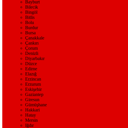
Bayburt
Bilecik
Bingöl
Bitlis
Bolu
Burdur
Bursa
Çanakkale
Çankırı
Çorum
Denizli
Diyarbakır
Düzce
Edirne
Elazığ
Erzincan
Erzurum
Eskişehir
Gaziantep
Giresun
Gümüşhane
Hakkari
Hatay
Mersin
Iğdır