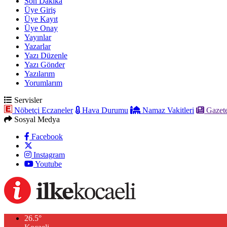
Son Dakika
Üye Giriş
Üye Kayıt
Üye Onay
Yayınlar
Yazarlar
Yazı Düzenle
Yazı Gönder
Yazılarım
Yorumlarım
Servisler
Nöbetçi Eczaneler
Hava Durumu
Namaz Vakitleri
Gazete
Sosyal Medya
Facebook
Instagram
Youtube
26.5
°