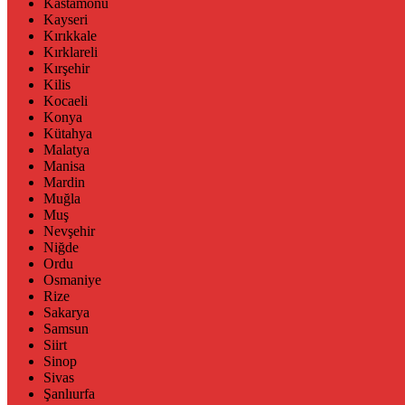
Kastamonu
Kayseri
Kırıkkale
Kırklareli
Kırşehir
Kilis
Kocaeli
Konya
Kütahya
Malatya
Manisa
Mardin
Muğla
Muş
Nevşehir
Niğde
Ordu
Osmaniye
Rize
Sakarya
Samsun
Siirt
Sinop
Sivas
Şanlıurfa