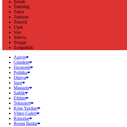
Şırnak
Tekirdağ
Tokat
Trabzon
Tunceli
Uşak
Van
Yalova
Yozgat
Zonguldak
Asayiş
Gündem
Ekonomi
Politika
Dünya
Spor
Magazin
Sağlık
Eğitim
Teknoloji
Köşe Yazıları
Video Galeri
Röportaj
Resmi İlanlar