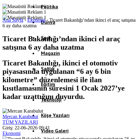
Politika
Ana Sayfa
›
Ekonomi
›
Ticaret Bakanlığı’ndan ikinci el araç satışına
Dünya
6 ay daha uzatma
Spor
Ticaret Bakanlığı’ndan ikinci el araç
satışına 6 ay daha uzatma
Magazin
Ticaret Bakanlığı, ikinci el otomotiv
Sağlık
piyasasında uygulanan “6 ay 6 bin
kilometre” düzenlemesi ile ilan
Eğitim
kısıtlamasının süresini 1 Ocak 2027’ye
kadar uzattığını duyurdu.
Teknoloji
Köşe Yazıları
Mercan Karabulut
TÜM YAZILARI
Giriş: 22-06-2026 09:41
Video Galeri
Ekonomi