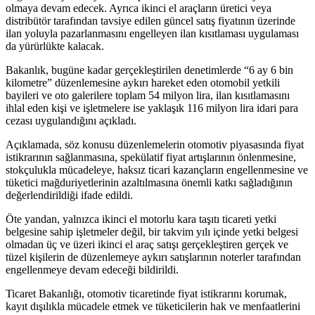
olmaya devam edecek. Ayrıca ikinci el araçların üretici veya
distribütör tarafından tavsiye edilen güncel satış fiyatının üzerinde
ilan yoluyla pazarlanmasını engelleyen ilan kısıtlaması uygulaması
da yürürlükte kalacak.
Bakanlık, bugüne kadar gerçekleştirilen denetimlerde “6 ay 6 bin
kilometre” düzenlemesine aykırı hareket eden otomobil yetkili
bayileri ve oto galerilere toplam 54 milyon lira, ilan kısıtlamasını
ihlal eden kişi ve işletmelere ise yaklaşık 116 milyon lira idari para
cezası uygulandığını açıkladı.
Açıklamada, söz konusu düzenlemelerin otomotiv piyasasında fiyat
istikrarının sağlanmasına, spekülatif fiyat artışlarının önlenmesine,
stokçulukla mücadeleye, haksız ticari kazançların engellenmesine ve
tüketici mağduriyetlerinin azaltılmasına önemli katkı sağladığının
değerlendirildiği ifade edildi.
Öte yandan, yalnızca ikinci el motorlu kara taşıtı ticareti yetki
belgesine sahip işletmeler değil, bir takvim yılı içinde yetki belgesi
olmadan üç ve üzeri ikinci el araç satışı gerçekleştiren gerçek ve
tüzel kişilerin de düzenlemeye aykırı satışlarının noterler tarafından
engellenmeye devam edeceği bildirildi.
Ticaret Bakanlığı, otomotiv ticaretinde fiyat istikrarını korumak,
kayıt dışılıkla mücadele etmek ve tüketicilerin hak ve menfaatlerini