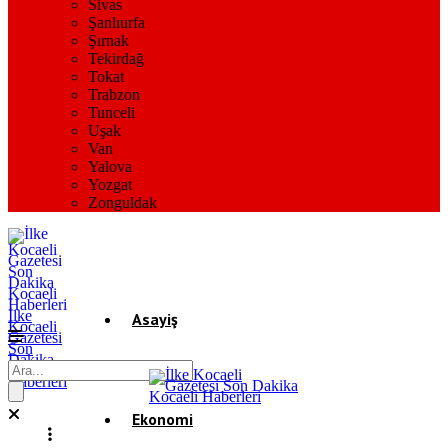
Sivas
Şanlıurfa
Şırnak
Tekirdağ
Tokat
Trabzon
Tunceli
Uşak
Van
Yalova
Yozgat
Zonguldak
İlke
Asayiş
Kocaeli
Gazetesi
Son
Dakika
Gündem
Kocaeli
Haberleri
Ekonomi