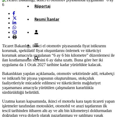
Röportaj
Resmi İlanlar
Ticaret Bakanlığı, ikinci el otomotiv piyasasında fiyat istikrarını
korumak, spekülatif fiyat oluşumlarını önlemek ve tüketiciyi
korumak amacıyla uygulanan “6 ay 6 bin kilometre” düzenlemesi ile
ilan kısıtlamasının süresini 6 ay daha uzattı. Buna göre her iki
uygulama da 1 Ocak 2027 tarihine kadar yürürlükte kalacak.
Bakanlıktan yapılan açıklamada, otomotiv sektöründe adil, rekabetçi
ve istikrarlı bir piyasa yapısının oluşturulması, stokçuluk
faaliyetleriyle mücadele edilmesi ve tüketicilerin mağduriyet
yaşamaması amacıyla yürütülen çalışmaların kararlılıkla
sürdürüldüğü belirtildi.
Uzatma kararı kapsamında, ikinci el motorlu kara taşıtı ticareti yapan
işletmeler tarafından motosiklet, otomobil ve arazi taşıtlarının ilk
tescil tarihinden itibaren altı ay ve altı bin kilometreyi doldurmadan
doğrudan veya dolaylı olarak pazarlanması ve satılması yasak