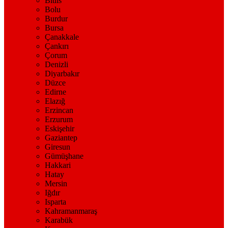
Bitlis
Bolu
Burdur
Bursa
Çanakkale
Çankırı
Çorum
Denizli
Diyarbakır
Düzce
Edirne
Elazığ
Erzincan
Erzurum
Eskişehir
Gaziantep
Giresun
Gümüşhane
Hakkari
Hatay
Mersin
Iğdır
Isparta
Kahramanmaraş
Karabük