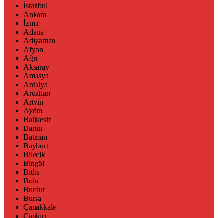
İstanbul
Ankara
İzmir
Adana
Adıyaman
Afyon
Ağrı
Aksaray
Amasya
Antalya
Ardahan
Artvin
Aydın
Balıkesir
Bartın
Batman
Bayburt
Bilecik
Bingöl
Bitlis
Bolu
Burdur
Bursa
Çanakkale
Çankırı