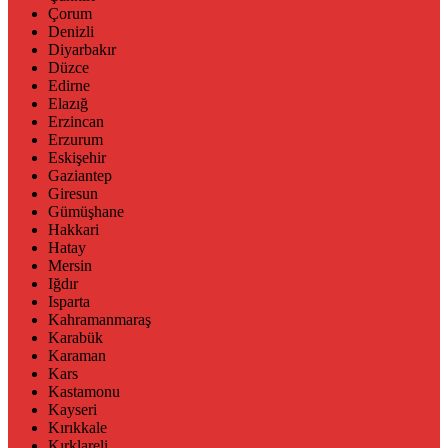
Çorum
Denizli
Diyarbakır
Düzce
Edirne
Elazığ
Erzincan
Erzurum
Eskişehir
Gaziantep
Giresun
Gümüşhane
Hakkari
Hatay
Mersin
Iğdır
Isparta
Kahramanmaraş
Karabük
Karaman
Kars
Kastamonu
Kayseri
Kırıkkale
Kırklareli