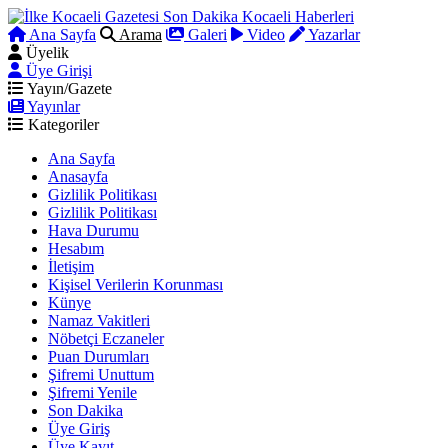
Ana Sayfa
Arama
Galeri
Video
Yazarlar
Üyelik
Üye Girişi
Yayın/Gazete
Yayınlar
Kategoriler
Ana Sayfa
Anasayfa
Gizlilik Politikası
Gizlilik Politikası
Hava Durumu
Hesabım
İletişim
Kişisel Verilerin Korunması
Künye
Namaz Vakitleri
Nöbetçi Eczaneler
Puan Durumları
Şifremi Unuttum
Şifremi Yenile
Son Dakika
Üye Giriş
Üye Kayıt