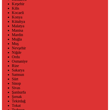
Kırşehir
Kilis
Kocaeli
Konya
Kütahya
Malatya
Manisa
Mardin
Muğla
Muş
Nevşehir
Niğde
Ordu
Osmaniye
Rize
Sakarya
Samsun
Siirt
Sinop
Sivas
Şanlıurfa
Şırnak
Tekirdağ
Tokat
Trabzon