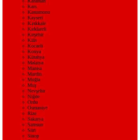
Karaman
Kars
Kastamonu
Kayseri
Kırıkkale
Kırklareli
Kırşehir
Kilis
Kocaeli
Konya
Kütahya
Malatya
Manisa
Mardin
Muğla
Muş
Nevşehir
Niğde
Ordu
Osmaniye
Rize
Sakarya
Samsun
Siirt
Sinop