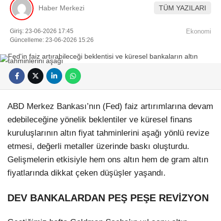
Haber Merkezi
TÜM YAZILARI
Künye
EĞITIM
Namaz Vakitleri
Nöbetçi Eczaneler
Giriş: 23-06-2026 17:45
Ekonomi
TEKNOLOJI
Puan Durumları
Güncelleme: 23-06-2026 15:26
Şifremi Unuttum
KÖŞE YAZILARI
Şifremi Yenile
Son Dakika
VIDEO GALERI
Üye Giriş
Üye Kayıt
RÖPORTAJ
Üye Onay
ABD Merkez Bankası’nın (Fed) faiz artırımlarına devam
Yayınlar
RESMI İLANLAR
edebileceğine yönelik beklentiler ve küresel finans
Yazarlar
kuruluşlarının altın fiyat tahminlerini aşağı yönlü revize
Yazı Düzenle
Yazı Gönder
etmesi, değerli metaller üzerinde baskı oluşturdu.
Yazılarım
Gelişmelerin etkisiyle hem ons altın hem de gram altın
Yorumlarım
fiyatlarında dikkat çeken düşüşler yaşandı.
DEV BANKALARDAN PEŞ PEŞE REVİZYON