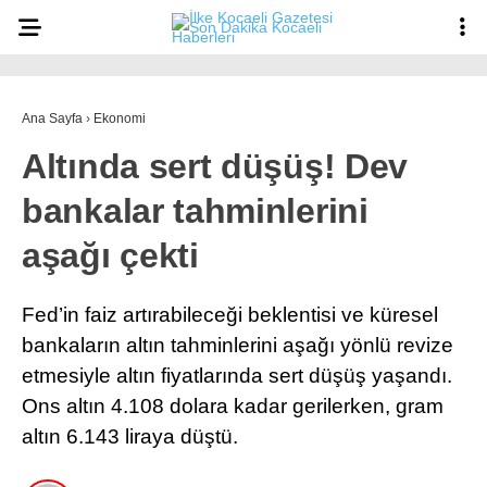
28.8
°
KOCAELI
Ana Sayfa
›
Ekonomi
Altında sert düşüş! Dev
ASAYIŞ
bankalar tahminlerini
GÜNDEM
aşağı çekti
EKONOMI
POLITIKA
Fed’in faiz artırabileceği beklentisi ve küresel
Ana Sayfa
bankaların altın tahminlerini aşağı yönlü revize
Anasayfa
DÜNYA
Gizlilik Politikası
etmesiyle altın fiyatlarında sert düşüş yaşandı.
Gizlilik Politikası
SPOR
Ons altın 4.108 dolara kadar gerilerken, gram
Hava Durumu
altın 6.143 liraya düştü.
Hesabım
MAGAZIN
İletişim
Kişisel Verilerin Korunması
SAĞLIK